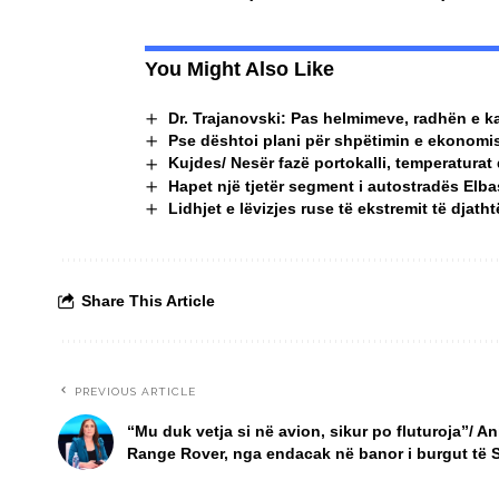
You Might Also Like
Dr. Trajanovski: Pas helmimeve, radhën e k
Pse dështoi plani për shpëtimin e ekonomi
Kujdes/ Nesër fazë portokalli, temperaturat 
Hapet një tjetër segment i autostradës Elba
Lidhjet e lëvizjes ruse të ekstremit të djath
Share This Article
PREVIOUS ARTICLE
“Mu duk vetja si në avion, sikur po fluturoja”/ An
Range Rover, nga endacak në banor i burgut të S