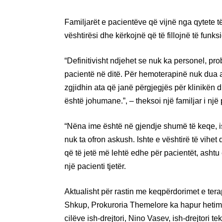
Familjarët e pacientëve që vijnë nga qytete t
vështirësi dhe kërkojnë që të fillojnë të funks
“Definitivisht ndjehet se nuk ka personel, pro
pacientë në ditë. Për hemoterapinë nuk dua a
zgjidhin ata që janë përgjegjës për klinikën d
është johumane.”, – theksoi një familjar i një 
“Nëna ime është në gjendje shumë të keqe, i
nuk ta ofron askush. Ishte e vështirë të vihet
që të jetë më lehtë edhe për pacientët, ashtu 
një pacienti tjetër.
Aktualisht për rastin me keqpërdorimet e ter
Shkup, Prokuroria Themelore ka hapur hetim
cilëve ish-drejtori, Nino Vasev, ish-drejtori 