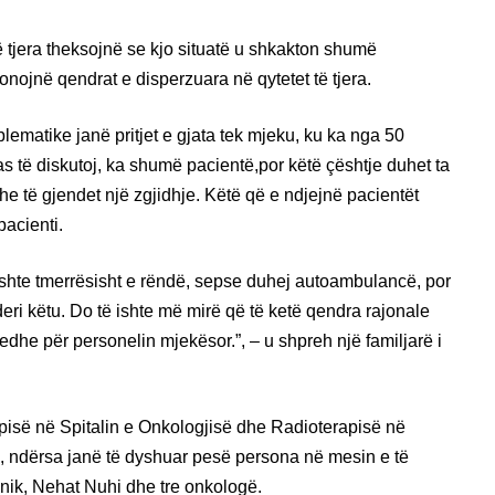
ë tjera theksojnë se kjo situatë u shkakton shumë
ionojnë qendrat e disperzuara në qytetet të tjera.
blematike janë pritjet e gjata tek mjeku, ku ka nga 50
s të diskutoj, ka shumë pacientë,por këtë çështje duhet ta
he të gjendet një zgjidhje. Këtë që e ndjejnë pacientët
pacienti.
shte tmerrësisht e rëndë, sepse duhej autoambulancë, por
 deri këtu. Do të ishte më mirë që të ketë qendra rajonale
edhe për personelin mjekësor.”, – u shpreh një familjarë i
apisë në Spitalin e Onkologjisë dhe Radioterapisë në
, ndërsa janë të dyshuar pesë persona në mesin e të
teknik, Nehat Nuhi dhe tre onkologë.