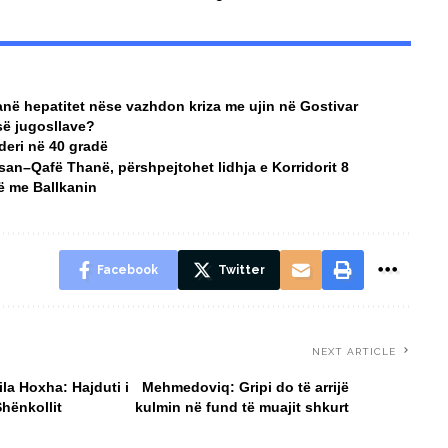
anë hepatitet nëse vazhdon kriza me ujin në Gostivar
së jugosllave?
deri në 40 gradë
san–Qafë Thanë, përshpejtohet lidhja e Korridorit 8
të me Ballkanin
Facebook
Twitter
NEXT ARTICLE
ila Hoxha: Hajduti i
Mehmedoviq: Gripi do të arrijë
hënkollit
kulmin në fund të muajit shkurt