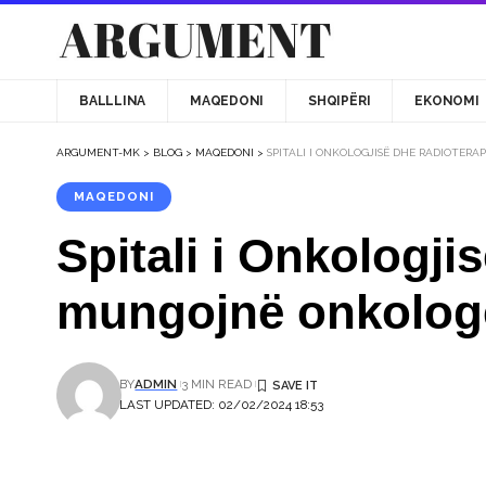
BALLLINA
MAQEDONI
SHQIPËRI
EKONOMI
ARGUMENT-MK
>
BLOG
>
MAQEDONI
>
SPITALI I ONKOLOGJISË DHE RADIOTER
MAQEDONI
Spitali i Onkologji
mungojnë onkolog
BY
ADMIN
3 MIN READ
LAST UPDATED: 02/02/2024 18:53