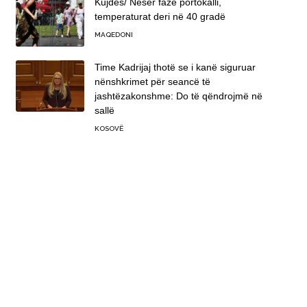
Kujdes/ Nesër fazë portokalli,
temperaturat deri në 40 gradë
MAQEDONI
Time Kadrijaj thotë se i kanë siguruar
nënshkrimet për seancë të
jashtëzakonshme: Do të qëndrojmë në
sallë
KOSOVË