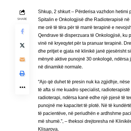
Shkup, 2 shkurt – Përderisa vazhdon hetimi 
Spitalin e Onkologjisë dhe Radioterapisë në
SHARE
me orë të tëra për të marrë terapinë e nevoj
Qendrave të disperzuara të Onkologjisë, ku pac
vinë në kryeqytet për ta pranuar terapinë. Dr
dhe pritjet e gjata në klinikë janë pjesërisht
mënyrë aktive punojnë 30 onkologë, ndërsa ja
në dinamikë normale.
“Ajo që duhet të presin nuk ka zgjidhje, nëse
të afta si me kuadro specialist, radioterapis
radioterapi, ndërsa kanë edhe një pjesë të ter
punojnë me kapacitet të plotë. Në të kundër
të pacientëve, në periudhën e ardhshme paci
më shumë.”, – theksoi drejtoresha në Klinikë
Klisarova.