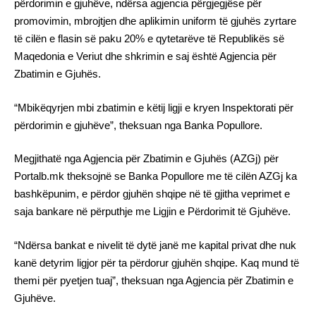
përdorimin e gjuhëve, ndërsa agjencia përgjegjëse për
promovimin, mbrojtjen dhe aplikimin uniform të gjuhës zyrtare
të cilën e flasin së paku 20% e qytetarëve të Republikës së
Maqedonia e Veriut dhe shkrimin e saj është Agjencia për
Zbatimin e Gjuhës.
“Mbikëqyrjen mbi zbatimin e këtij ligji e kryen Inspektorati për
përdorimin e gjuhëve”, theksuan nga Banka Popullore.
Megjithatë nga Agjencia për Zbatimin e Gjuhës (AZGj) për
Portalb.mk theksojnë se Banka Popullore me të cilën AZGj ka
bashkëpunim, e përdor gjuhën shqipe në të gjitha veprimet e
saja bankare në përputhje me Ligjin e Përdorimit të Gjuhëve.
“Ndërsa bankat e nivelit të dytë janë me kapital privat dhe nuk
kanë detyrim ligjor për ta përdorur gjuhën shqipe. Kaq mund të
themi për pyetjen tuaj”, theksuan nga Agjencia për Zbatimin e
Gjuhëve.