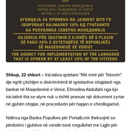
Shkup, 22 shkurt –
Iniciativa qytetare “Më mirë për Tetovën”
dje ngriti çështjen e diskriminimit të qytetarëve shqiptarë nga
bankat në Maqedoninë e Veriut. Elmedina Abdullahi nga kjo
iniciativë tha se atyre nuk u është pranuar një dokument zyrtar
në gjuhën shqipe, në procedurën për hapjen e xhirollogarisë.
Ndërsa nga Banka Popullore për Portalb.mk theksojnë se
përdorimi i gjuhëve në vendin tonë rregullohet me Ligjin për