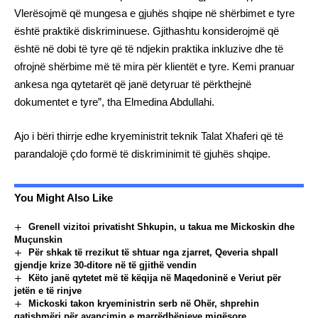
Vlerësojmë që mungesa e gjuhës shqipe në shërbimet e tyre
është praktikë diskriminuese. Gjithashtu konsiderojmë që
është në dobi të tyre që të ndjekin praktika inkluzive dhe të
ofrojnë shërbime më të mira për klientët e tyre. Kemi pranuar
ankesa nga qytetarët që janë detyruar të përkthejnë
dokumentet e tyre”, tha Elmedina Abdullahi.
Ajo i bëri thirrje edhe kryeministrit teknik Talat Xhaferi që të
parandalojë çdo formë të diskriminimit të gjuhës shqipe.
You Might Also Like
Grenell vizitoi privatisht Shkupin, u takua me Mickoskin dhe
Muçunskin
Për shkak të rrezikut të shtuar nga zjarret, Qeveria shpall
gjendje krize 30-ditore në të gjithë vendin
Këto janë qytetet më të këqija në Maqedoninë e Veriut për
jetën e të rinjve
Mickoski takon kryeministrin serb në Ohër, shprehin
gatishmëri për avancimin e marrëdhënieve miqësore