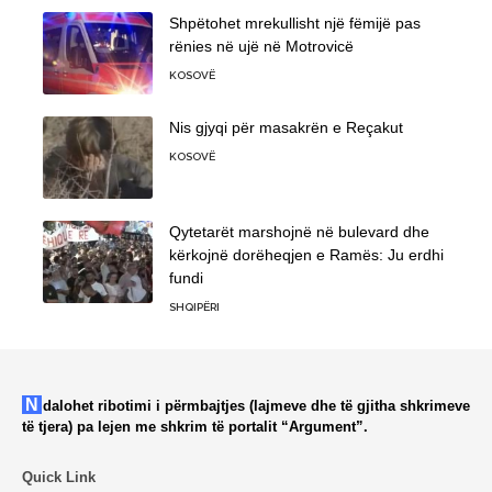
Shpëtohet mrekullisht një fëmijë pas
rënies në ujë në Motrovicë
KOSOVË
Nis gjyqi për masakrën e Reçakut
KOSOVË
Qytetarët marshojnë në bulevard dhe
kërkojnë dorëheqjen e Ramës: Ju erdhi
fundi
SHQIPËRI
Ndalohet ribotimi i përmbajtjes (lajmeve dhe të gjitha shkrimeve
të tjera) pa lejen me shkrim të portalit “Argument”.
Quick Link