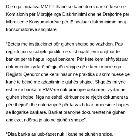
Dje nga iniciativa MMPT thanë se kanë dorëzuar kërkesë në
Komisionin për Mbrojtje nga Diskriminimi dhe në Drejtorinë për
Mbrojtjen e Konsumatorëve për të ndaluar diskriminimin ndaj
konsumatorëve shqiptarë.
“Beteja me institucionet për gjuhën shqipe po vazhdon. Pas
regjistrimin si subjekt juridik, ne si shoqatë jemi drejtuar te
bankat për të hapur llogari bankare. Për këtë kemi shfrytëzuar
dokumentin zyrtarë në gjuhën shqipe që e kemi marrë nga
Regjistri Qendror dhe kemi hasur në praktika diskriminuese që
kanë të bëjnë me adaptimin e gjuhës shqipe. Shqetësimi ynë
është se bankat e RMV-së nuk pranojnë dokument zyrtar në
gjuhën shqipe. Nga ne është kërkuar që të njëjtin dokument ta
përkthejmë dhe noterizojmë për ta vazhduar procesin e hapjes
së llogarisë bankare. Bankat pranojnë dokumentet në gjuhën
angleze, ndërsa jo ato në gjuhën shqipe”.
“Disa banka as ueb-faqet nuk i kanë në gjuhën shqipe.