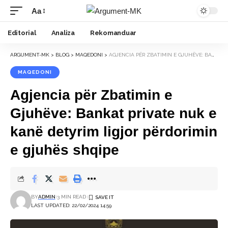
Aa
Font
Resizer
Editorial
Analiza
Rekomanduar
ARGUMENT-MK
>
BLOG
>
MAQEDONI
>
AGJENCIA PËR ZBATIMIN E GJUHËVE: BANKAT PRIVATE NUK E KANË DETYRIM LIGJOR PËRDORIMIN E GJUHËS SHQIPE
MAQEDONI
Agjencia për Zbatimin e
Gjuhëve: Bankat private nuk e
kanë detyrim ligjor përdorimin
e gjuhës shqipe
BY
ADMIN
3 MIN READ
LAST UPDATED: 22/02/2024 14:59