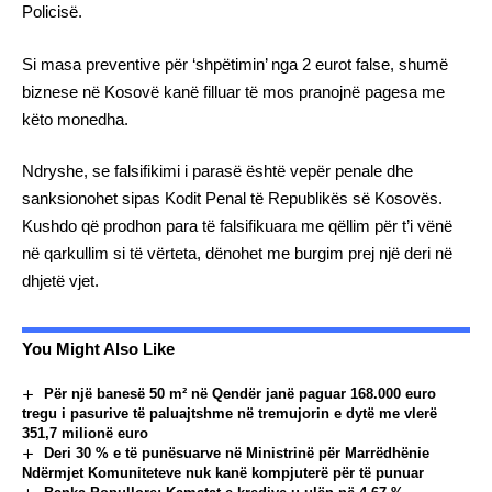
Policisë.
Si masa preventive për ‘shpëtimin’ nga 2 eurot false, shumë
biznese në Kosovë kanë filluar të mos pranojnë pagesa me
këto monedha.
Ndryshe, se falsifikimi i parasë është vepër penale dhe
sanksionohet sipas Kodit Penal të Republikës së Kosovës.
Kushdo që prodhon para të falsifikuara me qëllim për t’i vënë
në qarkullim si të vërteta, dënohet me burgim prej një deri në
dhjetë vjet.
You Might Also Like
Për një banesë 50 m² në Qendër janë paguar 168.000 euro
tregu i pasurive të paluajtshme në tremujorin e dytë me vlerë
351,7 milionë euro
Deri 30 % e të punësuarve në Ministrinë për Marrëdhënie
Ndërmjet Komuniteteve nuk kanë kompjuterë për të punuar