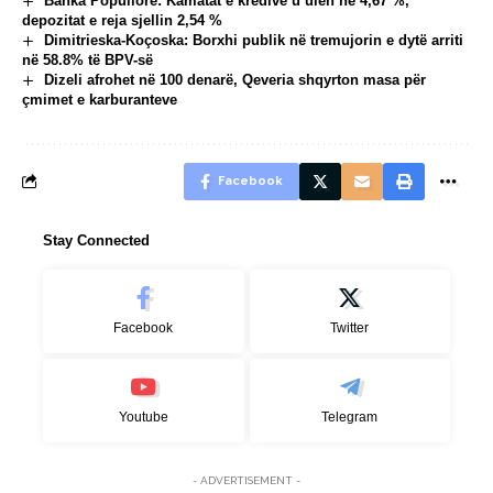
Banka Popullore: Kamatat e kredive u ulën në 4,67 %,
depozitat e reja sjellin 2,54 %
Dimitrieska-Koçoska: Borxhi publik në tremujorin e dytë arriti
në 58.8% të BPV-së
Dizeli afrohet në 100 denarë, Qeveria shqyrton masa për
çmimet e karburanteve
Facebook
Stay Connected
Facebook
Twitter
Youtube
Telegram
- ADVERTISEMENT -