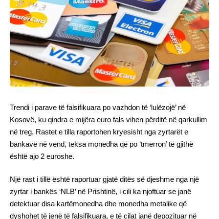
Trendi i parave të falsifikuara po vazhdon të ‘lulëzojë’ në
Kosovë, ku qindra e mijëra euro fals vihen përditë në qarkullim
në treg. Rastet e tilla raportohen kryesisht nga zyrtarët e
bankave në vend, teksa monedha që po ‘tmerron’ të gjithë
është ajo 2 euroshe.
Një rast i tillë është raportuar gjatë ditës së djeshme nga një
zyrtar i bankës ‘NLB’ në Prishtinë, i cili ka njoftuar se janë
detektuar disa kartëmonedha dhe monedha metalike që
dyshohet të jenë të falsifikuara, e të cilat janë depozituar në