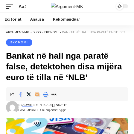
Aa
Font
Resizer
Editorial
Analiza
Rekomanduar
ARGUMENT-MK
>
BLOG
>
EKONOMI
>
BANKAT NË HALL NGA PARATË FALSE, DETEKTOHEN DISA MIJËRA EURO TË TILLA NË ‘NLB’
EKONOMI
Bankat në hall nga paratë
false, detektohen disa mijëra
euro të tilla në ‘NLB’
BY
ADMIN
2 MIN READ
LAST UPDATED: 04/03/2024 15:52