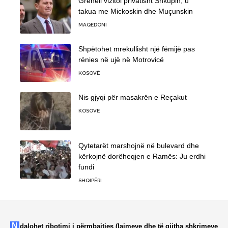
Grenell vizitoi privatisht Shkupin, u
takua me Mickoskin dhe Muçunskin
MAQEDONI
Shpëtohet mrekullisht një fëmijë pas
rënies në ujë në Motrovicë
KOSOVË
Nis gjyqi për masakrën e Reçakut
KOSOVË
Qytetarët marshojnë në bulevard dhe
kërkojnë dorëheqjen e Ramës: Ju erdhi
fundi
SHQIPËRI
Ndalohet ribotimi i përmbajtjes (lajmeve dhe të gjitha shkrimeve