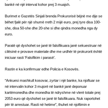
bankë në një interval kohor prej 3 muajsh.
Burimet e Gazetës Sinjali brenda Prokurorisë bëjnë me dije se
bëhet fjalë për një shumë rreth 2 mijë euro, prej tyre disa 100-
she, disa 50-she dhe 20-she si dhe qindra monedha nga dy
euro.
Paratë që dyshohet se janë të falsifikuara janë sekuestruar në
cilësinë e provave materiale dhe me urdhër të prokurorit është
iniciuar rasti ‘Falsifikim i parasë’.
Rastin e ka konfirmuar edhe Policia e Kosovës.
“Ankuesi mashkull kosovar, zyrtar i një banke, ka njoftuar se
në intervalin kohor 3 mujorë në bankë janë deponuar
kartëmonedha dhe monedha të ndryshme në vlerë totale prej
2053 euro që dyshohet se janë të falsifikuara. Nuk raportohet
për të arrestuar. Rasti në hetime”, thuhet në njoftimin e