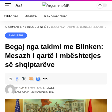
Aa
Font
Resizer
Editorial
Analiza
Rekomanduar
ARGUMENT-MK
>
BLOG
>
SHQIPËRI
>
BEGAJ NGA TAKIMI ME BLINKEN: MESAZH I QARTË I MBËSHTETJES SË SHQIPTARËVE
SHQIPËRI
Begaj nga takimi me Blinken:
Mesazh i qartë i mbështetjes
së shqiptarëve
BY
ADMIN
1 MIN READ
LAST UPDATED: 15/02/2024 19:18