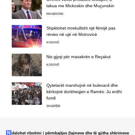
takua me Mickoskin dhe Muçunskin
MAQEDONI
Shpëtohet mrekullisht një fëmijë pas
rënies në ujë në Motrovicë
KOSOVË
Nis gjyqi për masakrën e Reçakut
KOSOVË
Qytetarët marshojnë në bulevard dhe
kërkojnë dorëheqjen e Ramës: Ju erdhi
fundi
SHQIPËRI
Ndalohet ribotimi i përmbajtjes (lajmeve dhe të gjitha shkrimeve