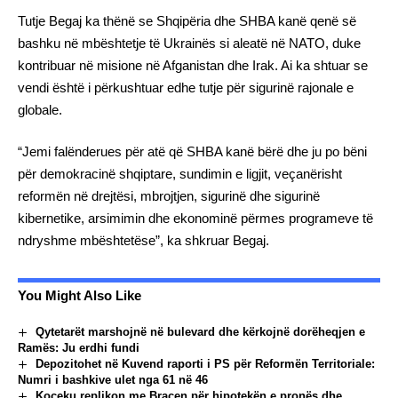
Tutje Begaj ka thënë se Shqipëria dhe SHBA kanë qenë së
bashku në mbështetje të Ukrainës si aleatë në NATO, duke
kontribuar në misione në Afganistan dhe Irak. Ai ka shtuar se
vendi është i përkushtuar edhe tutje për sigurinë rajonale e
globale.
“Jemi falënderues për atë që SHBA kanë bërë dhe ju po bëni
për demokracinë shqiptare, sundimin e ligjit, veçanërisht
reformën në drejtësi, mbrojtjen, sigurinë dhe sigurinë
kibernetike, arsimimin dhe ekonominë përmes programeve të
ndryshme mbështetëse”, ka shkruar Begaj.
You Might Also Like
Qytetarët marshojnë në bulevard dhe kërkojnë dorëheqjen e
Ramës: Ju erdhi fundi
Depozitohet në Kuvend raporti i PS për Reformën Territoriale:
Numri i bashkive ulet nga 61 në 46
Koçeku replikon me Braçen për hipotekën e pronës dhe