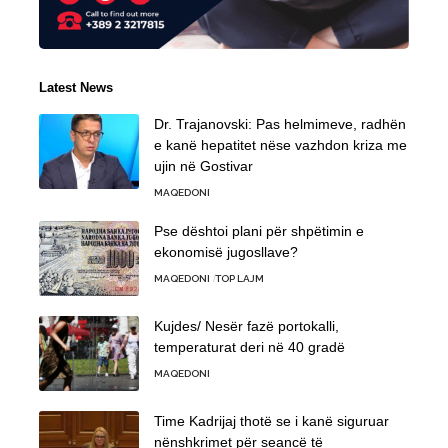
Latest News
Dr. Trajanovski: Pas helmimeve, radhën
e kanë hepatitet nëse vazhdon kriza me
ujin në Gostivar
MAQEDONI
Pse dështoi plani për shpëtimin e
ekonomisë jugosllave?
MAQEDONI
TOP LAJM
Kujdes/ Nesër fazë portokalli,
temperaturat deri në 40 gradë
MAQEDONI
Time Kadrijaj thotë se i kanë siguruar
nënshkrimet për seancë të