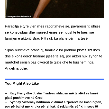
Paraqitja e tyre vjen mes raportimeve se, pavarësisht lidhjes
së konsoliduar dhe marrëdhënies së ngushtë të Ines me
familjen e aktorit, Brad Pitt nuk ka plane për martesë.
Sipas burimeve pranë tij, familja e ka pranuar plotësisht Ines
dhe e konsideron tashmë pjesë të saj, por aktori nuk synon të
martohet sërish pas divorcit të gjatë dhe të bujshëm nga
Angelina Jolie.
You Might Also Like
Katy Perry dhe Justin Trudeau shfaqen më të afërt se kurrë
gjatë pushimeve në Greqi
Sydney Sweeney ndihmon viktimat e zjarreve në Uashington,
por përballet me kritika për shkak të reklamës së “xhinseve të