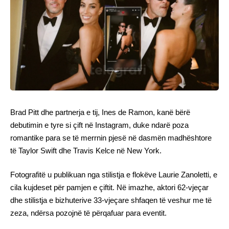
Brad Pitt dhe partnerja e tij, Ines de Ramon, kanë bërë
debutimin e tyre si çift në Instagram, duke ndarë poza
romantike para se të merrnin pjesë në dasmën madhështore
të Taylor Swift dhe Travis Kelce në New York.
Fotografitë u publikuan nga stilistja e flokëve Laurie Zanoletti, e
cila kujdeset për pamjen e çiftit. Në imazhe, aktori 62-vjeçar
dhe stilistja e bizhuterive 33-vjeçare shfaqen të veshur me të
zeza, ndërsa pozojnë të përqafuar para eventit.