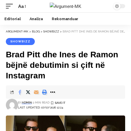
Aa
Font
Resizer
Editorial
Analiza
Rekomanduar
ARGUMENT-MK
>
BLOG
>
SHOWBIZZ
>
BRAD PITT DHE INES DE RAMON BËJNË DEBUTIMIN SI ÇIFT NË INSTAGRAM
SHOWBIZZ
Brad Pitt dhe Ines de Ramon
bëjnë debutimin si çift në
Instagram
BY
ADMIN
2 MIN READ
LAST UPDATED: 07/07/2026 12:24