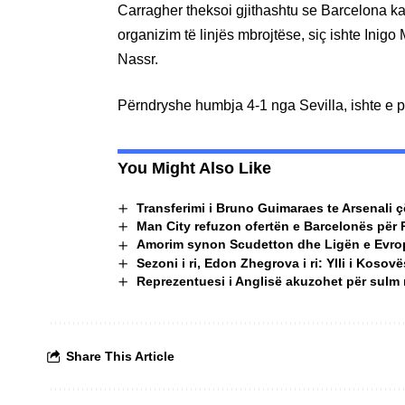
Carragher theksoi gjithashtu se Barcelona k
organizim të linjës mbrojtëse, siç ishte Inigo 
Nassr.
Përndryshe humbja 4-1 nga Sevilla, ishte e 
You Might Also Like
Transferimi i Bruno Guimaraes te Arsenali çës
Man City refuzon ofertën e Barcelonës për 
Amorim synon Scudetton dhe Ligën e Evro
Sezoni i ri, Edon Zhegrova i ri: Ylli i Kos
Reprezentuesi i Anglisë akuzohet për sulm n
Share This Article