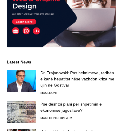
Latest News
Dr. Trajanovski: Pas helmimeve, radhën
e kanë hepatitet nëse vazhdon kriza me
ujin në Gostivar
MAQEDONI
Pse dështoi plani për shpëtimin e
ekonomisë jugosllave?
MAQEDONI
TOP LAJM