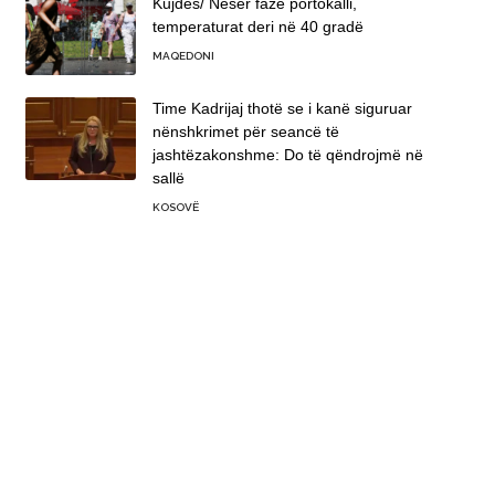
Kujdes/ Nesër fazë portokalli,
temperaturat deri në 40 gradë
MAQEDONI
Time Kadrijaj thotë se i kanë siguruar
nënshkrimet për seancë të
jashtëzakonshme: Do të qëndrojmë në
sallë
KOSOVË