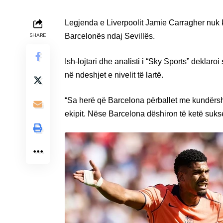
Legjenda e Liverpoolit Jamie Carragher nuk 
Barcelonës ndaj Sevillës.
SHARE
Ish-lojtari dhe analisti i “Sky Sports” deklar
në ndeshjet e nivelit të lartë.
“Sa herë që Barcelona përballet me kundërsht
ekipit. Nëse Barcelona dëshiron të ketë suks