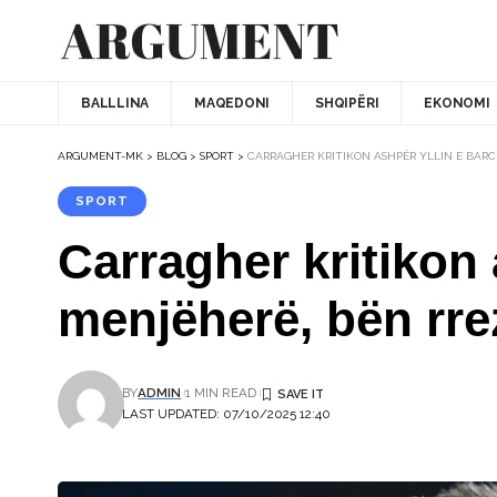
BALLLINA
MAQEDONI
SHQIPËRI
EKONOMI
ARGUMENT-MK
>
BLOG
>
SPORT
>
CARRAGHER KRITIKON ASHPËR YLLIN E BARCE
SPORT
Carragher kritikon 
menjëherë, bën rrez
BY
ADMIN
1 MIN READ
LAST UPDATED: 07/10/2025 12:40