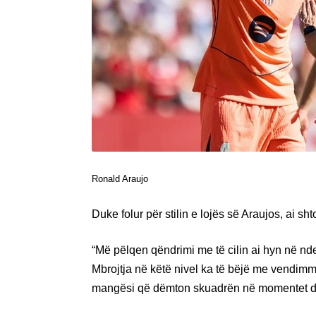
Ronald Araujo
Duke folur për stilin e lojës së Araujos, ai sh
“Më pëlqen qëndrimi me të cilin ai hyn në nd
Mbrojtja në këtë nivel ka të bëjë me vendimm
mangësi që dëmton skuadrën në momentet dhe