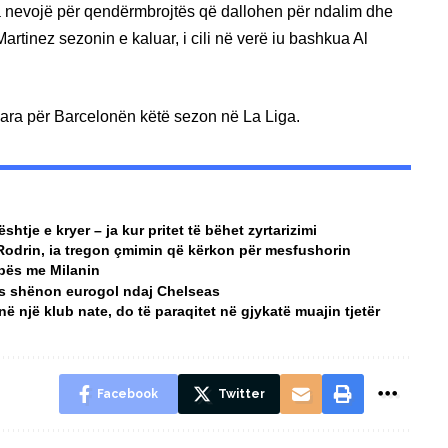
a nevojë për qendërmbrojtës që dallohen për ndalim dhe
Martinez sezonin e kaluar, i cili në verë iu bashkua Al
para për Barcelonën këtë sezon në La Liga.
htje e kryer – ja kur pritet të bëhet zyrtarizimi
Rodrin, ia tregon çmimin që kërkon për mesfushorin
pës me Milanin
ovës shënon eurogol ndaj Chelseas
ë një klub nate, do të paraqitet në gjykatë muajin tjetër
Facebook
Twitter