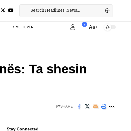
9
Aa
T
+ MË TEPËR
Font
Resizer
onës: Ta shesin
SHARE
Stay Connected