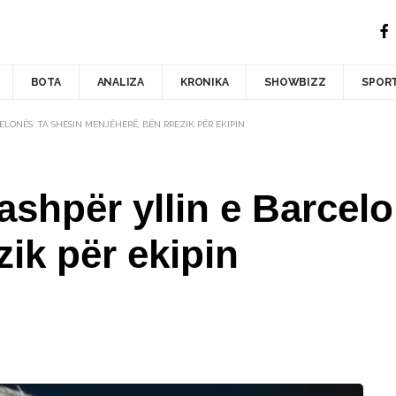
BOTA
ANALIZA
KRONIKA
SHOWBIZZ
SPOR
LONËS: TA SHESIN MENJËHERË, BËN RREZIK PËR EKIPIN
ashpër yllin e Barcel
ik për ekipin