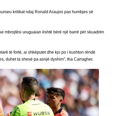
kurseu kritikat ndaj Ronald Araujos pas humbjes së
oi se mbrojtësi uruguaian është bërë një barrë për skuadrën
arë të fortë, ai shkëputet dhe kjo po i kushton rëndë
es, duhet ta shesë pa asnjë dyshim”, tha Carragher.