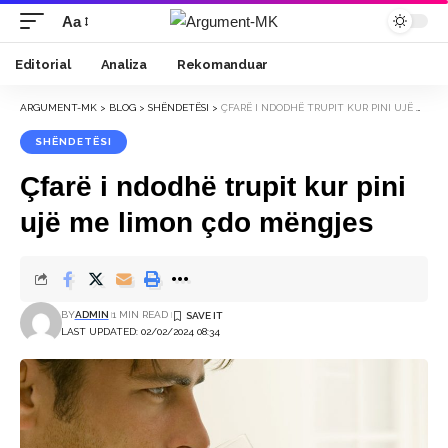
Aa
Font
Resizer
Editorial
Analiza
Rekomanduar
ARGUMENT-MK
>
BLOG
>
SHËNDETËSI
>
ÇFARË I NDODHË TRUPIT KUR PINI UJË ME LIMON ÇDO MËNGJES
SHËNDETËSI
Çfarë i ndodhë trupit kur pini
ujë me limon çdo mëngjes
BY
ADMIN
1 MIN READ
LAST UPDATED: 02/02/2024 08:34