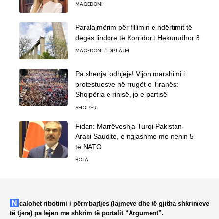
MAQEDONI
Paralajmërim për fillimin e ndërtimit të
degës lindore të Korridorit Hekurudhor 8
MAQEDONI
TOP LAJM
Pa shenja lodhjeje! Vijon marshimi i
protestuesve në rrugët e Tiranës:
Shqipëria e rinisë, jo e partisë
SHQIPËRI
Fidan: Marrëveshja Turqi-Pakistan-
Arabi Saudite, e ngjashme me nenin 5
të NATO
BOTA
Ndalohet ribotimi i përmbajtjes (lajmeve dhe të gjitha shkrimeve
të tjera) pa lejen me shkrim të portalit “Argument”.