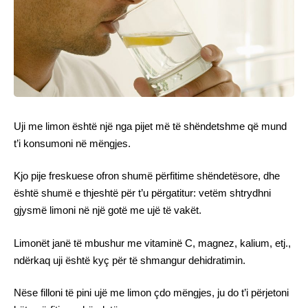
Uji me limon është një nga pijet më të shëndetshme që mund
t’i konsumoni në mëngjes.
Kjo pije freskuese ofron shumë përfitime shëndetësore, dhe
është shumë e thjeshtë për t’u përgatitur: vetëm shtrydhni
gjysmë limoni në një gotë me ujë të vakët.
Limonët janë të mbushur me vitaminë C, magnez, kalium, etj.,
ndërkaq uji është kyç për të shmangur dehidratimin.
Nëse filloni të pini ujë me limon çdo mëngjes, ju do t’i përjetoni