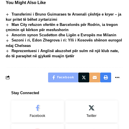
You Might Also Like
Transferimi i Bruno Guimaraes te Arsenali çështje e kryer – ja
kur pritet të bëhet zyrtarizimi
Man City refuzon ofertën e Barcelonës për Rodrin, ia tregon
çmimin që kërkon për mesfushorin
Amorim synon Scudetton dhe Ligën e Evropës me Milanin
Sezoni i ri, Edon Zhegrova i ri: Ylli i Kosovës shënon eurogol
ndaj Chelseas
Reprezentuesi i Anglisë akuzohet për sulm në një klub nate,
do të paraqitet në gjykatë muajin tjetër
Facebook
Stay Connected
Facebook
Twitter