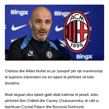
Chelsea dhe Milani thuhet se po ‘punojnë’ për një marrëveshje
të bujshme shkëmbimi me tre lojtarë të përfshirë në këto
bisedime.
Blutë larguan disa lojtarë gjatë afatit kalimtar të janarit, duke
përfshirë Ben Chilëell dhe Carney Chukwuemeka, të cilët iu
bashkuan Crystal Palace dhe Borussia Dortmund.