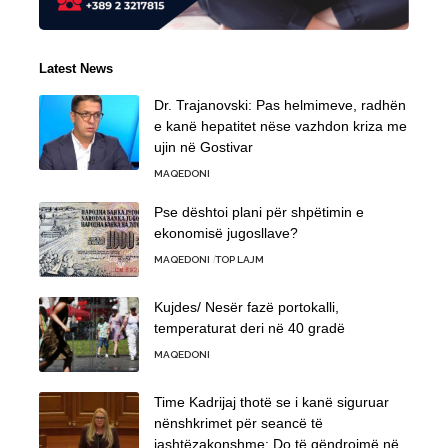
Latest News
Dr. Trajanovski: Pas helmimeve, radhën
e kanë hepatitet nëse vazhdon kriza me
ujin në Gostivar
MAQEDONI
Pse dështoi plani për shpëtimin e
ekonomisë jugosllave?
MAQEDONI
TOP LAJM
Kujdes/ Nesër fazë portokalli,
temperaturat deri në 40 gradë
MAQEDONI
Time Kadrijaj thotë se i kanë siguruar
nënshkrimet për seancë të
jashtëzakonshme: Do të qëndrojmë në