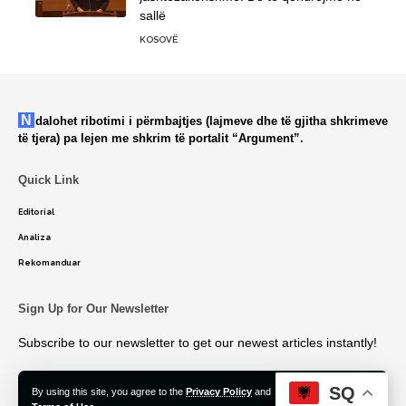
sallë
KOSOVË
Ndalohet ribotimi i përmbajtjes (lajmeve dhe të gjitha shkrimeve
të tjera) pa lejen me shkrim të portalit “Argument”.
Quick Link
Editorial
Analiza
Rekomanduar
Sign Up for Our Newsletter
Subscribe to our newsletter to get our newest articles instantly!
SQ
By using this site, you agree to the
Privacy Policy
and
Accept