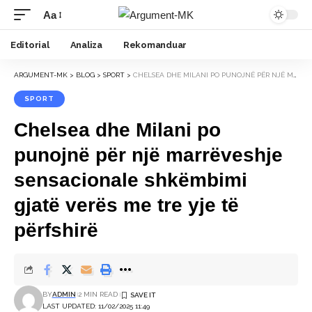
Aa
Font
Resizer
Editorial
Analiza
Rekomanduar
ARGUMENT-MK
>
BLOG
>
SPORT
>
CHELSEA DHE MILANI PO PUNOJNË PËR NJË MARRËVESHJE SENSACIONALE SHKËMBIMI GJATË VERËS ME TRE YJE TË PËRFSHIRË
SPORT
Chelsea dhe Milani po
punojnë për një marrëveshje
sensacionale shkëmbimi
gjatë verës me tre yje të
përfshirë
BY
ADMIN
2 MIN READ
LAST UPDATED: 11/02/2025 11:49