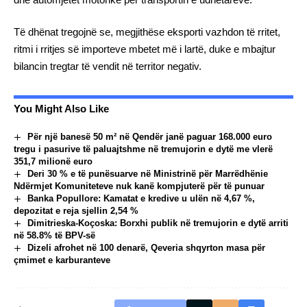
Të dhënat tregojnë se, megjithëse eksporti vazhdon të rritet,
ritmi i rritjes së importeve mbetet më i lartë, duke e mbajtur
bilancin tregtar të vendit në territor negativ.
You Might Also Like
Për një banesë 50 m² në Qendër janë paguar 168.000 euro
tregu i pasurive të paluajtshme në tremujorin e dytë me vlerë
351,7 milionë euro
Deri 30 % e të punësuarve në Ministrinë për Marrëdhënie
Ndërmjet Komuniteteve nuk kanë kompjuterë për të punuar
Banka Popullore: Kamatat e kredive u ulën në 4,67 %,
depozitat e reja sjellin 2,54 %
Dimitrieska-Koçoska: Borxhi publik në tremujorin e dytë arriti
në 58.8% të BPV-së
Dizeli afrohet në 100 denarë, Qeveria shqyrton masa për
çmimet e karburanteve