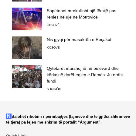
Shpëtohet mrekullisht një fëmijë pas
rënies në ujë në Motrovicë
KOSOVË
Nis gjyqi për masakrën e Reçakut
KOSOVË
Qytetarët marshojnë në bulevard dhe
kërkojnë dorëheqjen e Ramës: Ju erdhi
fundi
SHQIPËRI
Ndalohet ribotimi i përmbajtjes (lajmeve dhe të gjitha shkrimeve
të tjera) pa lejen me shkrim të portalit “Argument”.