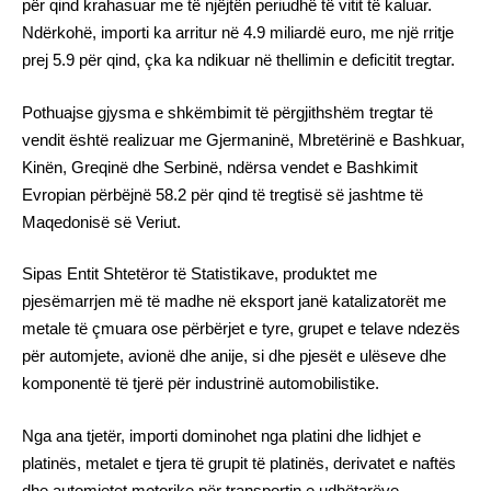
për qind krahasuar me të njëjtën periudhë të vitit të kaluar.
Ndërkohë, importi ka arritur në 4.9 miliardë euro, me një rritje
prej 5.9 për qind, çka ka ndikuar në thellimin e deficitit tregtar.
Pothuajse gjysma e shkëmbimit të përgjithshëm tregtar të
vendit është realizuar me Gjermaninë, Mbretërinë e Bashkuar,
Kinën, Greqinë dhe Serbinë, ndërsa vendet e Bashkimit
Evropian përbëjnë 58.2 për qind të tregtisë së jashtme të
Maqedonisë së Veriut.
Sipas Entit Shtetëror të Statistikave, produktet me
pjesëmarrjen më të madhe në eksport janë katalizatorët me
metale të çmuara ose përbërjet e tyre, grupet e telave ndezës
për automjete, avionë dhe anije, si dhe pjesët e ulëseve dhe
komponentë të tjerë për industrinë automobilistike.
Nga ana tjetër, importi dominohet nga platini dhe lidhjet e
platinës, metalet e tjera të grupit të platinës, derivatet e naftës
dhe automjetet motorike për transportin e udhëtarëve.