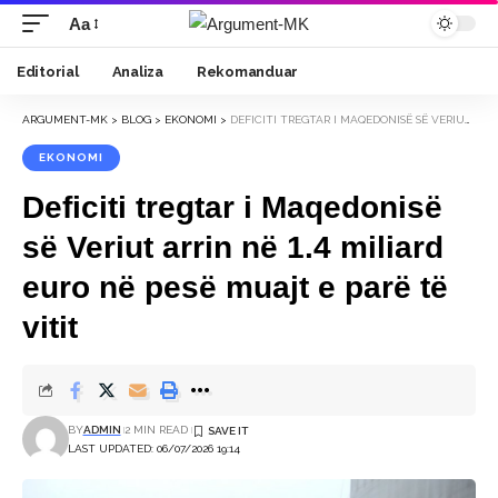
Aa
Font
Resizer
Editorial
Analiza
Rekomanduar
ARGUMENT-MK
>
BLOG
>
EKONOMI
>
DEFICITI TREGTAR I MAQEDONISË SË VERIUT ARRIN NË 1.4 MILIARD EURO NË PESË MUAJT E PARË TË VITIT
EKONOMI
Deficiti tregtar i Maqedonisë
së Veriut arrin në 1.4 miliard
euro në pesë muajt e parë të
vitit
BY
ADMIN
2 MIN READ
LAST UPDATED: 06/07/2026 19:14