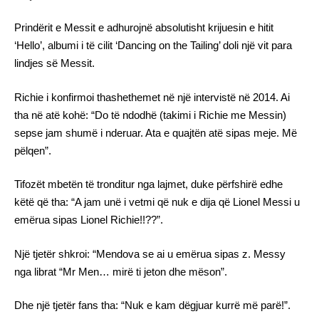
Prindërit e Messit e adhurojnë absolutisht krijuesin e hitit
‘Hello’, albumi i të cilit ‘Dancing on the Tailing’ doli një vit para
lindjes së Messit.
Richie i konfirmoi thashethemet në një intervistë në 2014. Ai
tha në atë kohë: “Do të ndodhë (takimi i Richie me Messin)
sepse jam shumë i nderuar. Ata e quajtën atë sipas meje. Më
pëlqen”.
Tifozët mbetën të tronditur nga lajmet, duke përfshirë edhe
këtë që tha: “A jam unë i vetmi që nuk e dija që Lionel Messi u
emërua sipas Lionel Richie!!??”.
Një tjetër shkroi: “Mendova se ai u emërua sipas z. Messy
nga librat “Mr Men… mirë ti jeton dhe mëson”.
Dhe një tjetër fans tha: “Nuk e kam dëgjuar kurrë më parë!”.