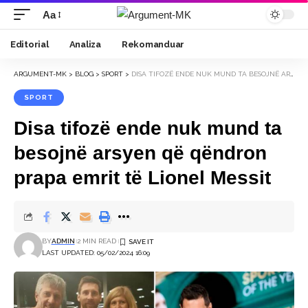
Aa
Font
Resizer
Editorial
Analiza
Rekomanduar
ARGUMENT-MK
>
BLOG
>
SPORT
>
DISA TIFOZË ENDE NUK MUND TA BESOJNË ARSYEN QË QËNDRON PRAPA EMRIT TË LIONEL MESSIT
SPORT
Disa tifozë ende nuk mund ta
besojnë arsyen që qëndron
prapa emrit të Lionel Messit
BY
ADMIN
2 MIN READ
LAST UPDATED: 05/02/2024 16:09