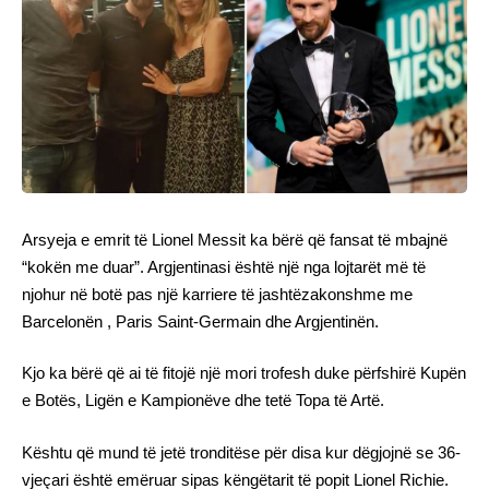
Arsyeja e emrit të Lionel Messit ka bërë që fansat të mbajnë
“kokën me duar”. Argjentinasi është një nga lojtarët më të
njohur në botë pas një karriere të jashtëzakonshme me
Barcelonën , Paris Saint-Germain dhe Argjentinën.
Kjo ka bërë që ai të fitojë një mori trofesh duke përfshirë Kupën
e Botës, Ligën e Kampionëve dhe tetë Topa të Artë.
Kështu që mund të jetë tronditëse për disa kur dëgjojnë se 36-
vjeçari është emëruar sipas këngëtarit të popit Lionel Richie.