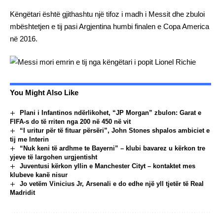
Këngëtari është gjithashtu një tifoz i madh i Messit dhe zbuloi
mbështetjen e tij pasi Argjentina humbi finalen e Copa America
në 2016.
You Might Also Like
Plani i Infantinos ndërlikohet, “JP Morgan” zbulon: Garat e
FIFA-s do të rriten nga 200 në 450 në vit
“I uritur për të fituar përsëri”, John Stones shpalos ambiciet e
tij me Interin
“Nuk keni të ardhme te Bayerni” – klubi bavarez u kërkon tre
yjeve të largohen urgjentisht
Juventusi kërkon yllin e Manchester Cityt – kontaktet mes
klubeve kanë nisur
Jo vetëm Vinicius Jr, Arsenali e do edhe një yll tjetër të Real
Madridit