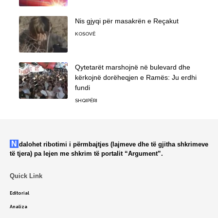
Nis gjyqi për masakrën e Reçakut
KOSOVË
Qytetarët marshojnë në bulevard dhe
kërkojnë dorëheqjen e Ramës: Ju erdhi
fundi
SHQIPËRI
Ndalohet ribotimi i përmbajtjes (lajmeve dhe të gjitha shkrimeve
të tjera) pa lejen me shkrim të portalit “Argument”.
Quick Link
Editorial
Analiza