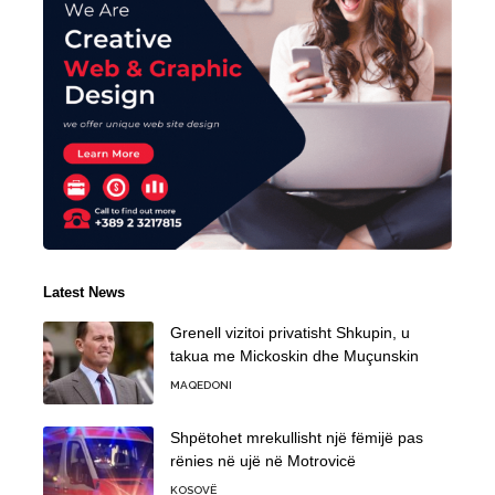
Latest News
Grenell vizitoi privatisht Shkupin, u
takua me Mickoskin dhe Muçunskin
MAQEDONI
Shpëtohet mrekullisht një fëmijë pas
rënies në ujë në Motrovicë
KOSOVË