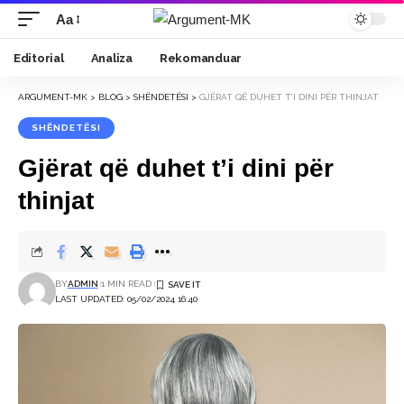
Aa
Font
Resizer
Editorial
Analiza
Rekomanduar
ARGUMENT-MK
>
BLOG
>
SHËNDETËSI
>
GJËRAT QË DUHET T’I DINI PËR THINJAT
SHËNDETËSI
Gjërat që duhet t’i dini për
thinjat
BY
ADMIN
1 MIN READ
LAST UPDATED: 05/02/2024 16:40