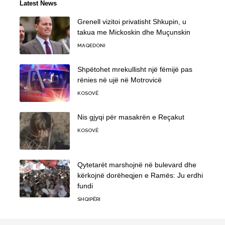
Latest News
Grenell vizitoi privatisht Shkupin, u
takua me Mickoskin dhe Muçunskin
MAQEDONI
Shpëtohet mrekullisht një fëmijë pas
rënies në ujë në Motrovicë
KOSOVË
Nis gjyqi për masakrën e Reçakut
KOSOVË
Qytetarët marshojnë në bulevard dhe
kërkojnë dorëheqjen e Ramës: Ju erdhi
fundi
SHQIPËRI