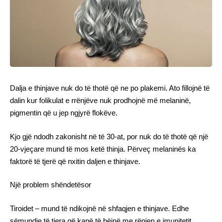
Dalja e thinjave nuk do të thotë që ne po plakemi. Ato fillojnë të
dalin kur folikulat e rrënjëve nuk prodhojnë më melaninë,
pigmentin që u jep ngjyrë flokëve.
Kjo gjë ndodh zakonisht në të 30-at, por nuk do të thotë që një
20-vjeçare mund të mos ketë thinja. Përveç melaninës ka
faktorë të tjerë që nxitin daljen e thinjave.
Një problem shëndetësor
Tiroidet – mund të ndikojnë në shfaqjen e thinjave. Edhe
sëmundje të tjera që kanë të bëjnë me rënien e imunitetit,