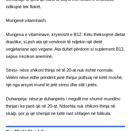
ndikojnë tek flokët.
Mungesë vitaminash
Mungesa e vitaminave, kryesisht e B12. Këtu theksojmë dietat
drastike, si.psh ata që vendosin të ndjekin një dietë
vegjetariane apo vegane. Ata duhet përdorin si suplement B12,
sepse rrezikon aneminë.
Stresi- nëse shikoni thinja në të 20-at nuk është normale.
Vetëm nëse edhe prindërit janë thinjur pothuaj në këtë moshë,
një nga arsyet mund të jetë stresi dhe stili i jetës.
Duhanpirja- nëse je duhanpirës i rregullt me shumë mundësi
thinjat i ke parë që në 20-at. Ndoshta nuk shikoni thinja në
skalp, por ja që shenjat në këtë rast shfaqen në folikula.