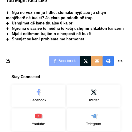
You Might Also Like
Nga nervozizmi ju lidhet stomaku nyjë apo ju shtyn
menjëherë në tualet? Ja çfarë po ndodh në trup
Ushqimet që kanë thuajse 0 kalori
Ngrënia e sasive të mëdha të këtij ushqimi shkakton kancerin
Mjalti ndihmon trajtimin e herpesit në buzë
Shenjat se keni probleme me hormonet
Facebook
Stay Connected
Facebook
Twitter
Youtube
Telegram