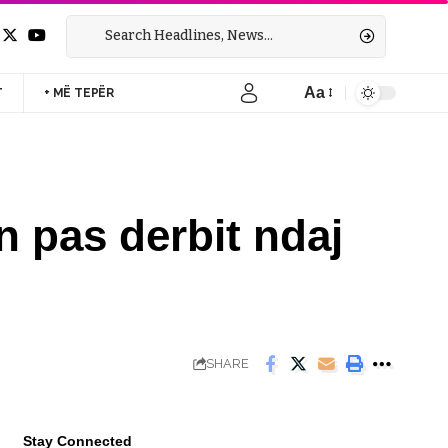
Aa
T
+ MË TEPËR
Font
Resizer
 pas derbit ndaj
SHARE
Stay Connected