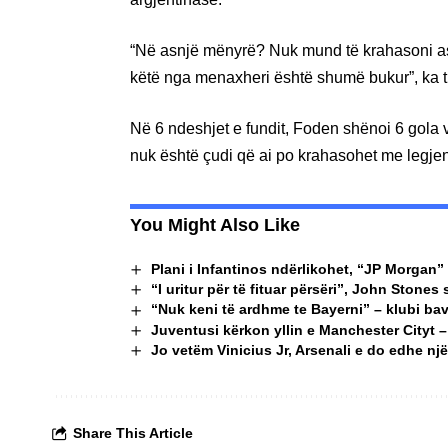
“Në asnjë mënyrë? Nuk mund të krahasoni ask
këtë nga menaxheri është shumë bukur”, ka 
Në 6 ndeshjet e fundit, Foden shënoi 6 gola 
nuk është çudi që ai po krahasohet me legjend
You Might Also Like
Plani i Infantinos ndërlikohet, “JP Morgan” 
“I uritur për të fituar përsëri”, John Stones 
“Nuk keni të ardhme te Bayerni” – klubi bav
Juventusi kërkon yllin e Manchester Cityt 
Jo vetëm Vinicius Jr, Arsenali e do edhe një 
Share This Article