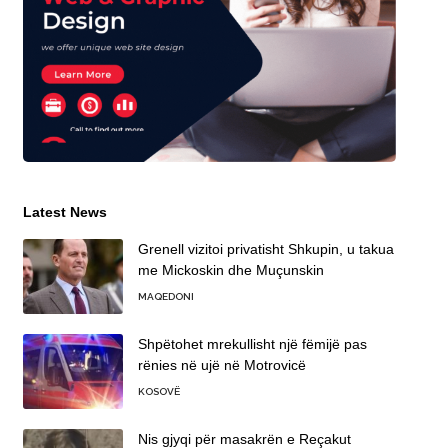
Latest News
Grenell vizitoi privatisht Shkupin, u takua
me Mickoskin dhe Muçunskin
MAQEDONI
Shpëtohet mrekullisht një fëmijë pas
rënies në ujë në Motrovicë
KOSOVË
Nis gjyqi për masakrën e Reçakut