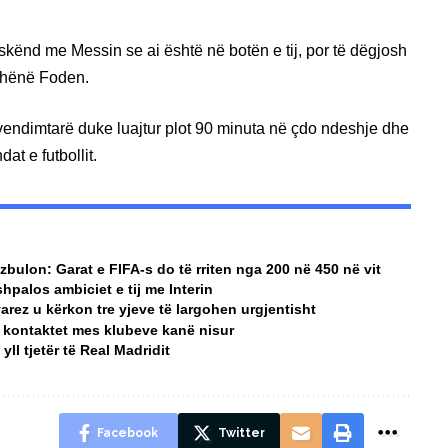
ënd me Messin se ai është në botën e tij, por të dëgjosh
thënë Foden.
vendimtarë duke luajtur plot 90 minuta në çdo ndeshje dhe
at e futbollit.
zbulon: Garat e FIFA-s do të rriten nga 200 në 450 në vit
shpalos ambiciet e tij me Interin
arez u kërkon tre yjeve të largohen urgjentisht
– kontaktet mes klubeve kanë nisur
yll tjetër të Real Madridit
Facebook
Twitter