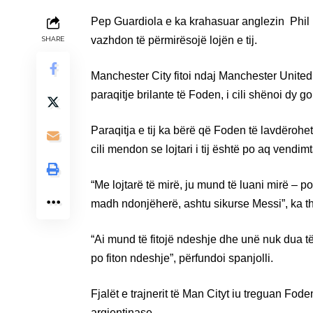
Pep Guardiola e ka krahasuar anglezin Phil 
vazhdon të përmirësojë lojën e tij.
SHARE
Manchester City fitoi ndaj Manchester Unitedi
paraqitje brilante të Foden, i cili shënoi dy go
Paraqitja e tij ka bërë që Foden të lavdërohet n
cili mendon se lojtari i tij është po aq vendim
“Me lojtarë të mirë, ju mund të luani mirë – po
madh ndonjëherë, ashtu sikurse Messi”, ka th
“Ai mund të fitojë ndeshje dhe unë nuk dua të
po fiton ndeshje”, përfundoi spanjolli.
Fjalët e trajnerit të Man Cityt iu treguan Fod
argjentinase.