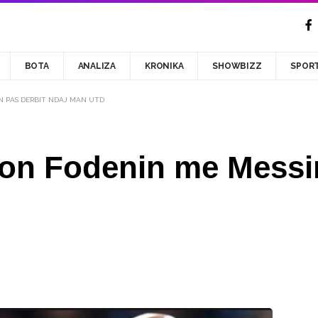
BOTA
ANALIZA
KRONIKA
SHOWBIZZ
SPOR
N PAS DERBIT NDAJ MAN UTD
on Fodenin me Messin