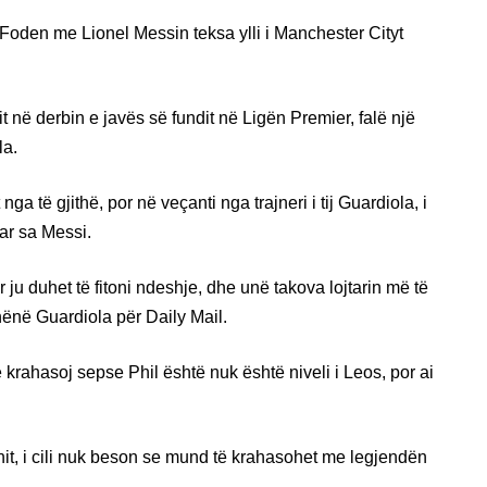
Foden me Lionel Messin teksa ylli i Manchester Cityt
t në derbin e javës së fundit në Ligën Premier, falë një
la.
ga të gjithë, por në veçanti nga trajneri i tij Guardiola, i
tar sa Messi.
r ju duhet të fitoni ndeshje, dhe unë takova lojtarin më të
ënë Guardiola për Daily Mail.
 krahasoj sepse Phil është nuk është niveli i Leos, por ai
enit, i cili nuk beson se mund të krahasohet me legjendën