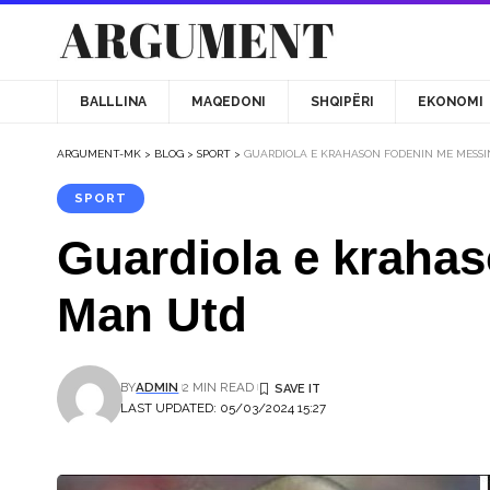
BALLLINA
MAQEDONI
SHQIPËRI
EKONOMI
ARGUMENT-MK
>
BLOG
>
SPORT
>
GUARDIOLA E KRAHASON FODENIN ME MESSI
SPORT
Guardiola e krahas
Man Utd
BY
ADMIN
2 MIN READ
LAST UPDATED: 05/03/2024 15:27