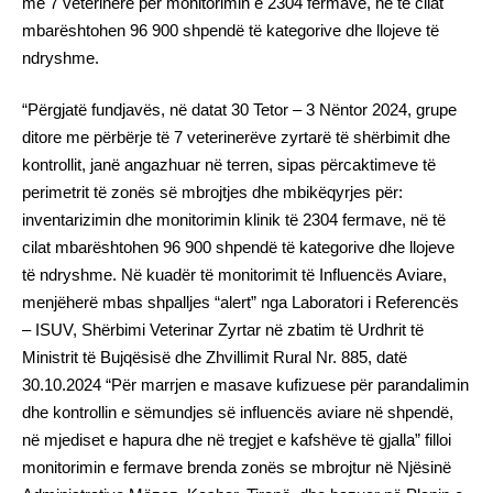
me 7 veterinerë për monitorimin e 2304 fermave, në të cilat
mbarështohen 96 900 shpendë të kategorive dhe llojeve të
ndryshme.
“Përgjatë fundjavës, në datat 30 Tetor – 3 Nëntor 2024, grupe
ditore me përbërje të 7 veterinerëve zyrtarë të shërbimit dhe
kontrollit, janë angazhuar në terren, sipas përcaktimeve të
perimetrit të zonës së mbrojtjes dhe mbikëqyrjes për:
inventarizimin dhe monitorimin klinik të 2304 fermave, në të
cilat mbarështohen 96 900 shpendë të kategorive dhe llojeve
të ndryshme. Në kuadër të monitorimit të Influencës Aviare,
menjëherë mbas shpalljes “alert” nga Laboratori i Referencës
– ISUV, Shërbimi Veterinar Zyrtar në zbatim të Urdhrit të
Ministrit të Bujqësisë dhe Zhvillimit Rural Nr. 885, datë
30.10.2024 “Për marrjen e masave kufizuese për parandalimin
dhe kontrollin e sëmundjes së influencës aviare në shpendë,
në mjediset e hapura dhe në tregjet e kafshëve të gjalla” filloi
monitorimin e fermave brenda zonës se mbrojtur në Njësinë