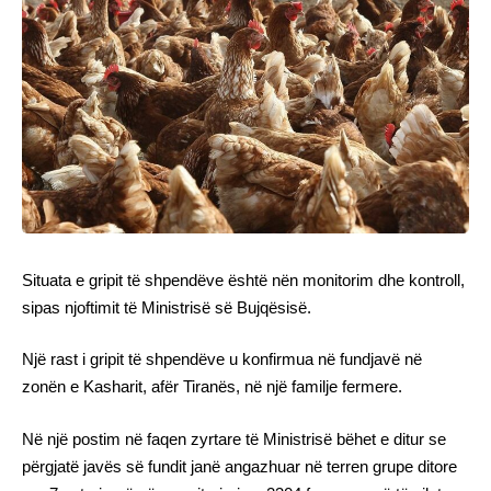
Situata e gripit të shpendëve është nën monitorim dhe kontroll,
sipas njoftimit të Ministrisë së Bujqësisë.
Një rast i gripit të shpendëve u konfirmua në fundjavë në
zonën e Kasharit, afër Tiranës, në një familje fermere.
Në një postim në faqen zyrtare të Ministrisë bëhet e ditur se
përgjatë javës së fundit janë angazhuar në terren grupe ditore