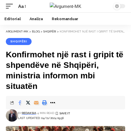
Aa
Font
Resizer
Editorial
Analiza
Rekomanduar
ARGUMENT-MK
>
BLOG
>
SHQIPËRI
>
KONFIRMOHET NJË RAST I GRIPIT TË SHPENDËVE NË SHQIPËRI, MINISTRIA INFORMON MBI SITUATËN
SHQIPËRI
Konfirmohet një rast i gripit të
shpendëve në Shqipëri,
ministria informon mbi
situatën
BY
REDAKSIA
4 MIN READ
LAST UPDATED: 04/11/2024 09:56