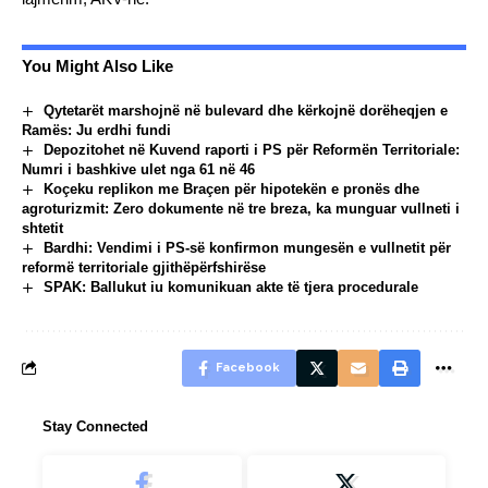
You Might Also Like
Qytetarët marshojnë në bulevard dhe kërkojnë dorëheqjen e
Ramës: Ju erdhi fundi
Depozitohet në Kuvend raporti i PS për Reformën Territoriale:
Numri i bashkive ulet nga 61 në 46
Koçeku replikon me Braçen për hipotekën e pronës dhe
agroturizmit: Zero dokumente në tre breza, ka munguar vullneti i
shtetit
Bardhi: Vendimi i PS-së konfirmon mungesën e vullnetit për
reformë territoriale gjithëpërfshirëse
SPAK: Ballukut iu komunikuan akte të tjera procedurale
Facebook
Stay Connected