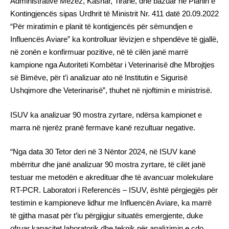
Administrative Mëzez, Kashar, Tiranë, dhe bazuar në Planin e
Kontingjencës sipas Urdhrit të Ministrit Nr. 411 datë 20.09.2022
“Për miratimin e planit të kontigjencës për sëmundjen e
Influencës Aviare” ka kontrolluar lëvizjen e shpendëve të gjallë,
në zonën e konfirmuar pozitive, në të cilën janë marrë
kampione nga Autoriteti Kombëtar i Veterinarisë dhe Mbrojtjes
së Bimëve, për t’i analizuar ato në Institutin e Sigurisë
Ushqimore dhe Veterinarisë”, thuhet në njoftimin e ministrisë.
ISUV ka analizuar 90 mostra zyrtare, ndërsa kampionet e
marra në njerëz pranë fermave kanë rezultuar negative.
“Nga data 30 Tetor deri në 3 Nëntor 2024, në ISUV kanë
mbërritur dhe janë analizuar 90 mostra zyrtare, të cilët janë
testuar me metodën e akredituar dhe të avancuar molekulare
RT-PCR. Laboratori i Referencës – ISUV, është përgjegjës për
testimin e kampioneve lidhur me Influencën Aviare, ka marrë
të gjitha masat për t’iu përgjigjur situatës emergjente, duke
ofruar kapacitet laboratorik dhe teknik për analizimin e çdo