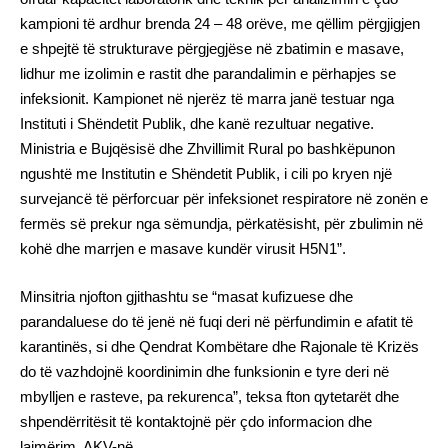
kampioni të ardhur brenda 24 – 48 orëve, me qëllim përgjigjen
e shpejtë të strukturave përgjegjëse në zbatimin e masave,
lidhur me izolimin e rastit dhe parandalimin e përhapjes se
infeksionit. Kampionet në njerëz të marra janë testuar nga
Instituti i Shëndetit Publik, dhe kanë rezultuar negative.
Ministria e Bujqësisë dhe Zhvillimit Rural po bashkëpunon
ngushtë me Institutin e Shëndetit Publik, i cili po kryen një
survejancë të përforcuar për infeksionet respiratore në zonën e
fermës së prekur nga sëmundja, përkatësisht, për zbulimin në
kohë dhe marrjen e masave kundër virusit H5N1”.
Minsitria njofton gjithashtu se “masat kufizuese dhe
parandaluese do të jenë në fuqi deri në përfundimin e afatit të
karantinës, si dhe Qendrat Kombëtare dhe Rajonale të Krizës
do të vazhdojnë koordinimin dhe funksionin e tyre deri në
mbylljen e rasteve, pa rekurenca”, teksa fton qytetarët dhe
shpendërritësit të kontaktojnë për çdo informacion dhe
lajmërim, AKV-në.