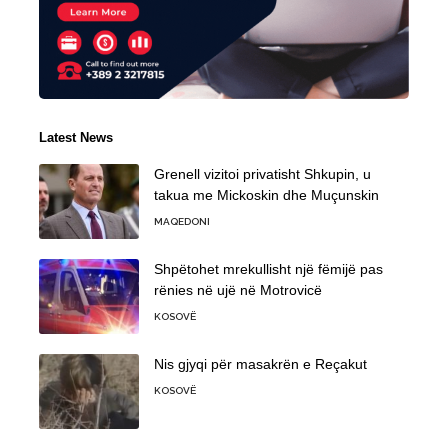
Latest News
Grenell vizitoi privatisht Shkupin, u
takua me Mickoskin dhe Muçunskin
MAQEDONI
Shpëtohet mrekullisht një fëmijë pas
rënies në ujë në Motrovicë
KOSOVË
Nis gjyqi për masakrën e Reçakut
KOSOVË