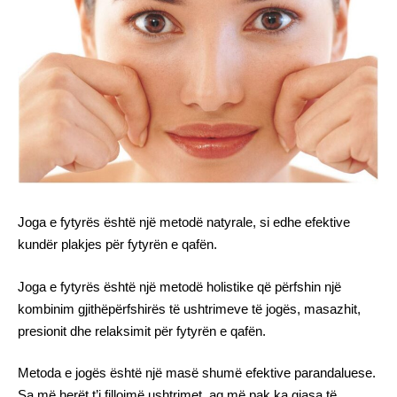
Joga e fytyrës është një metodë natyrale, si edhe efektive
kundër plakjes për fytyrën e qafën.
Joga e fytyrës është një metodë holistike që përfshin një
kombinim gjithëpërfshirës të ushtrimeve të jogës, masazhit,
presionit dhe relaksimit për fytyrën e qafën.
Metoda e jogës është një masë shumë efektive parandaluese.
Sa më herët t’i fillojmë ushtrimet, aq më pak ka gjasa të