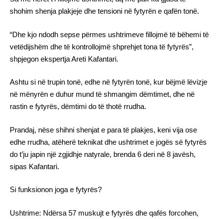
shohim shenja plakjeje dhe tensioni në fytyrën e qafën tonë.
“Dhe kjo ndodh sepse përmes ushtrimeve fillojmë të bëhemi të
vetëdijshëm dhe të kontrollojmë shprehjet tona të fytyrës”,
shpjegon ekspertja Areti Kafantari.
Ashtu si në trupin tonë, edhe në fytyrën tonë, kur bëjmë lëvizje
në mënyrën e duhur mund të shmangim dëmtimet, dhe në
rastin e fytyrës, dëmtimi do të thotë rrudha.
Prandaj, nëse shihni shenjat e para të plakjes, keni vija ose
edhe rrudha, atëherë teknikat dhe ushtrimet e jogës së fytyrës
do t’ju japin një zgjidhje natyrale, brenda 6 deri në 8 javësh,
sipas Kafantari.
Si funksionon joga e fytyrës?
Ushtrime: Ndërsa 57 muskujt e fytyrës dhe qafës forcohen,