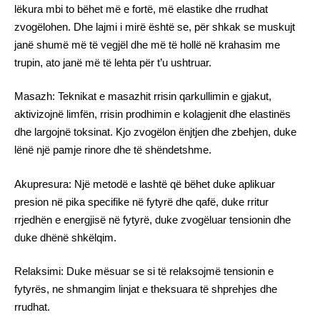
lëkura mbi to bëhet më e fortë, më elastike dhe rrudhat
zvogëlohen. Dhe lajmi i mirë është se, për shkak se muskujt
janë shumë më të vegjël dhe më të hollë në krahasim me
trupin, ato janë më të lehta për t’u ushtruar.
Masazh: Teknikat e masazhit rrisin qarkullimin e gjakut,
aktivizojnë limfën, rrisin prodhimin e kolagjenit dhe elastinës
dhe largojnë toksinat. Kjo zvogëlon ënjtjen dhe zbehjen, duke
lënë një pamje rinore dhe të shëndetshme.
Akupresura: Një metodë e lashtë që bëhet duke aplikuar
presion në pika specifike në fytyrë dhe qafë, duke rritur
rrjedhën e energjisë në fytyrë, duke zvogëluar tensionin dhe
duke dhënë shkëlqim.
Relaksimi: Duke mësuar se si të relaksojmë tensionin e
fytyrës, ne shmangim linjat e theksuara të shprehjes dhe
rrudhat.