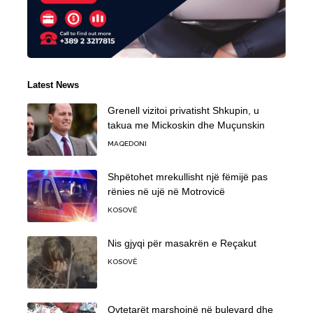
Latest News
Grenell vizitoi privatisht Shkupin, u
takua me Mickoskin dhe Muçunskin
MAQEDONI
Shpëtohet mrekullisht një fëmijë pas
rënies në ujë në Motrovicë
KOSOVË
Nis gjyqi për masakrën e Reçakut
KOSOVË
Qytetarët marshojnë në bulevard dhe