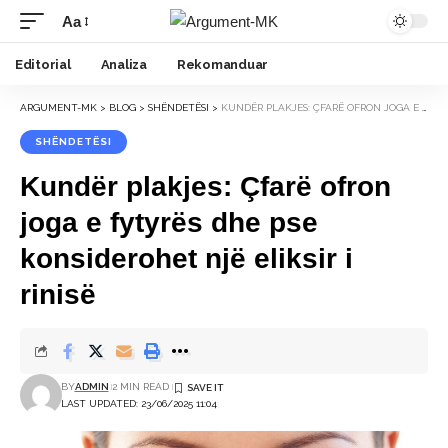
Aa
Font
Resizer
Editorial
Analiza
Rekomanduar
ARGUMENT-MK
>
BLOG
>
SHËNDETËSI
>
KUNDËR PLAKJES: ÇFARË OFRON JOGA E FYTYRËS DHE PSE KONSIDEROHET NJË ELIKSIR I RINISË
SHËNDETËSI
Kundër plakjes: Çfarë ofron
joga e fytyrës dhe pse
konsiderohet një eliksir i
rinisë
BY
ADMIN
2 MIN READ
LAST UPDATED: 23/06/2025 11:04