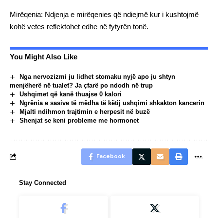
Mirëqenia: Ndjenja e mirëqenies që ndiejmë kur i kushtojmë
kohë vetes reflektohet edhe në fytyrën tonë.
You Might Also Like
Nga nervozizmi ju lidhet stomaku nyjë apo ju shtyn
menjëherë në tualet? Ja çfarë po ndodh në trup
Ushqimet që kanë thuajse 0 kalori
Ngrënia e sasive të mëdha të këtij ushqimi shkakton kancerin
Mjalti ndihmon trajtimin e herpesit në buzë
Shenjat se keni probleme me hormonet
Facebook
Stay Connected