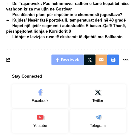
Dr. Trajanovski: Pas helmimeve, radhën e kanë hepatitet nëse
vazhdon kriza me ujin në Gostivar
Pse dështoi plani për shpëtimin e ekonomisë jugosllave?
Kujdes/ Nesër fazë portokalli, temperaturat deri në 40 gradë
Hapet një tjetër segment i autostradës Elbasan–Qafë Thanë,
përshpejtohet lidhja e Korridorit 8
Lidhjet e lëvizjes ruse të ekstremit të djathtë me Ballkanin
Facebook
Stay Connected
Facebook
Twitter
Youtube
Telegram