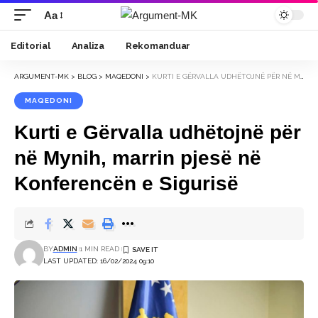
Aa
Font
Resizer
Editorial
Analiza
Rekomanduar
ARGUMENT-MK
>
BLOG
>
MAQEDONI
>
KURTI E GËRVALLA UDHËTOJNË PËR NË MYNIH, MARRIN PJESË NË KONFERENCËN E SIGURISË
MAQEDONI
Kurti e Gërvalla udhëtojnë për
në Mynih, marrin pjesë në
Konferencën e Sigurisë
BY
ADMIN
1 MIN READ
LAST UPDATED: 16/02/2024 09:10