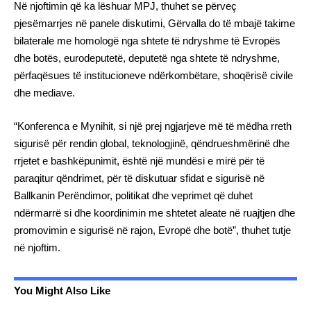
Në njoftimin që ka lëshuar MPJ, thuhet se përveç
pjesëmarrjes në panele diskutimi, Gërvalla do të mbajë takime
bilaterale me homologë nga shtete të ndryshme të Evropës
dhe botës, eurodeputetë, deputetë nga shtete të ndryshme,
përfaqësues të institucioneve ndërkombëtare, shoqërisë civile
dhe mediave.
“Konferenca e Mynihit, si një prej ngjarjeve më të mëdha rreth
sigurisë për rendin global, teknologjinë, qëndrueshmërinë dhe
rrjetet e bashkëpunimit, është një mundësi e mirë për të
paraqitur qëndrimet, për të diskutuar sfidat e sigurisë në
Ballkanin Perëndimor, politikat dhe veprimet që duhet
ndërmarrë si dhe koordinimin me shtetet aleate në ruajtjen dhe
promovimin e sigurisë në rajon, Evropë dhe botë”, thuhet tutje
në njoftim.
You Might Also Like