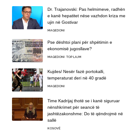
Dr. Trajanovski: Pas helmimeve, radhën
e kanë hepatitet nëse vazhdon kriza me
ujin në Gostivar
MAQEDONI
Pse dështoi plani për shpëtimin e
ekonomisë jugosllave?
MAQEDONI
TOP LAJM
Kujdes/ Nesër fazë portokalli,
temperaturat deri në 40 gradë
MAQEDONI
Time Kadrijaj thotë se i kanë siguruar
nënshkrimet për seancë të
jashtëzakonshme: Do të qëndrojmë në
sallë
KOSOVË