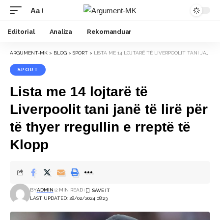
Aa
Font
Resizer
Editorial
Analiza
Rekomanduar
ARGUMENT-MK
>
BLOG
>
SPORT
>
LISTA ME 14 LOJTARË TË LIVERPOOLIT TANI JANË TË LIRË PËR TË THYER RREGULLIN E RREPTË TË KLOPP
SPORT
Lista me 14 lojtarë të
Liverpoolit tani janë të lirë për
të thyer rregullin e rreptë të
Klopp
BY
ADMIN
2 MIN READ
LAST UPDATED: 28/02/2024 08:23