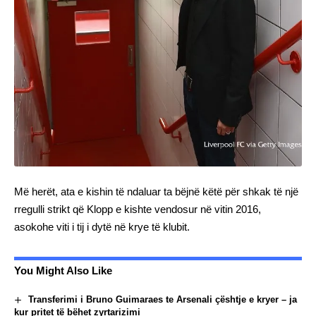
Më herët, ata e kishin të ndaluar ta bëjnë këtë për shkak të një
rregulli strikt që Klopp e kishte vendosur në vitin 2016,
asokohe viti i tij i dytë në krye të klubit.
You Might Also Like
Transferimi i Bruno Guimaraes te Arsenali çështje e kryer – ja
kur pritet të bëhet zyrtarizimi