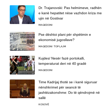
Dr. Trajanovski: Pas helmimeve, radhën
e kanë hepatitet nëse vazhdon kriza me
ujin në Gostivar
MAQEDONI
Pse dështoi plani për shpëtimin e
ekonomisë jugosllave?
MAQEDONI
TOP LAJM
Kujdes/ Nesër fazë portokalli,
temperaturat deri në 40 gradë
MAQEDONI
Time Kadrijaj thotë se i kanë siguruar
nënshkrimet për seancë të
jashtëzakonshme: Do të qëndrojmë në
sallë
KOSOVË