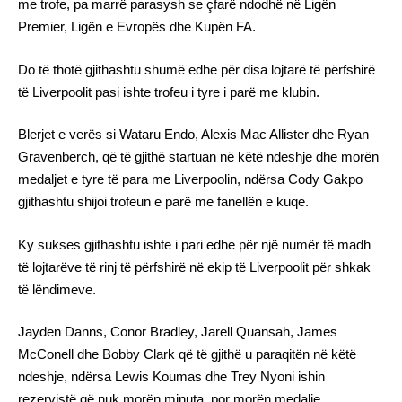
me trofe, pa marrë parasysh se çfarë ndodhë në Ligën
Premier, Ligën e Evropës dhe Kupën FA.
Do të thotë gjithashtu shumë edhe për disa lojtarë të përfshirë
të Liverpoolit pasi ishte trofeu i tyre i parë me klubin.
Blerjet e verës si Wataru Endo, Alexis Mac Allister dhe Ryan
Gravenberch, që të gjithë startuan në këtë ndeshje dhe morën
medaljet e tyre të para me Liverpoolin, ndërsa Cody Gakpo
gjithashtu shijoi trofeun e parë me fanellën e kuqe.
Ky sukses gjithashtu ishte i pari edhe për një numër të madh
të lojtarëve të rinj të përfshirë në ekip të Liverpoolit për shkak
të lëndimeve.
Jayden Danns, Conor Bradley, Jarell Quansah, James
McConell dhe Bobby Clark që të gjithë u paraqitën në këtë
ndeshje, ndërsa Lewis Koumas dhe Trey Nyoni ishin
rezervistë që nuk morën minuta, por morën medalje.