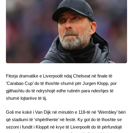
Fitorja dramatike e Liverpoolit ndaj Chelseat në finale të
‘Carabao Cup’ do të thoshte shumë për Jurgen Klopp, por
gjithashtu do të ndryshojë edhe rutinën para ndeshjes të
shumë lojtarëve të tij.
Goli me kokë i Van Dijk në minutën e 118-të në ‘Wembley’ bëri
që stadiumi të ‘shpërthente’ në festë. Ky gol do të thoshte se
sezoni i fundit i Kloppit në krye të Liverpoolit do të përfundojë