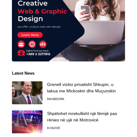
Latest News
Grenell vizitoi privatisht Shkupin, u
takua me Mickoskin dhe Muçunskin
MAQEDONI
Shpëtohet mrekullisht një fëmijë pas
rënies në ujë në Motrovicë
KOSOVË