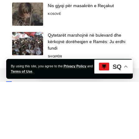
Nis gjyqi për masakrën e Reçakut
KOSOVË
Qytetarët marshojnë në bulevard dhe
kërkojnë dorëheqjen e Ramës: Ju erdhi
fundi
SHQIPËRI
SQ
By using this site, you agree to the
Privacy Policy
and
Accept
Terms of Use
.
Ndalohet ribotimi i përmbajtjes (lajmeve dhe të gjitha shkrimeve
të tjera) pa lejen me shkrim të portalit “Argument”.
Quick Link
Editorial
Analiza
Rekomanduar