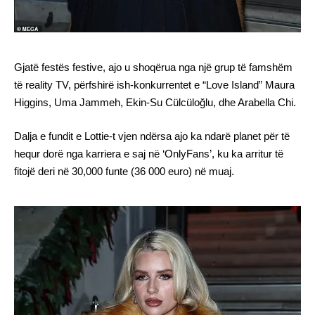
Gjatë festës festive, ajo u shoqërua nga një grup të famshëm
të reality TV, përfshirë ish-konkurrentet e “Love Island” Maura
Higgins, Uma Jammeh, Ekin-Su Cülcüloğlu, dhe Arabella Chi.
Dalja e fundit e Lottie-t vjen ndërsa ajo ka ndarë planet për të
hequr dorë nga karriera e saj në ‘OnlyFans’, ku ka arritur të
fitojë deri në 30,000 funte (36 000 euro) në muaj.