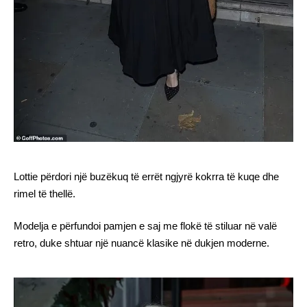
Lottie përdori një buzëkuq të errët ngjyrë kokrra të kuqe dhe
rimel të thellë.
Modelja e përfundoi pamjen e saj me flokë të stiluar në valë
retro, duke shtuar një nuancë klasike në dukjen moderne.