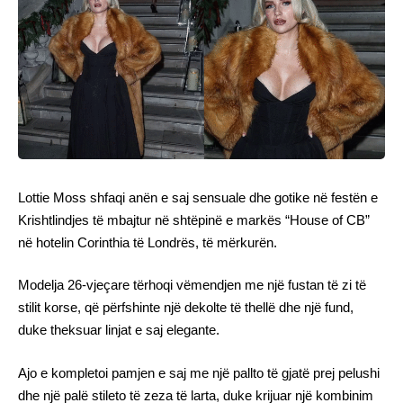
Lottie Moss shfaqi anën e saj sensuale dhe gotike në festën e
Krishtlindjes të mbajtur në shtëpinë e markës “House of CB”
në hotelin Corinthia të Londrës, të mërkurën.
Modelja 26-vjeçare tërhoqi vëmendjen me një fustan të zi të
stilit korse, që përfshinte një dekolte të thellë dhe një fund,
duke theksuar linjat e saj elegante.
Ajo e kompletoi pamjen e saj me një pallto të gjatë prej pelushi
dhe një palë stileto të zeza të larta, duke krijuar një kombinim