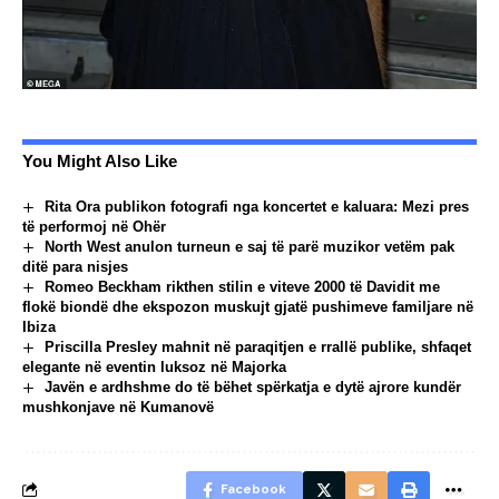
You Might Also Like
Rita Ora publikon fotografi nga koncertet e kaluara: Mezi pres
të performoj në Ohër
North West anulon turneun e saj të parë muzikor vetëm pak
ditë para nisjes
Romeo Beckham rikthen stilin e viteve 2000 të Davidit me
flokë biondë dhe ekspozon muskujt gjatë pushimeve familjare në
Ibiza
Priscilla Presley mahnit në paraqitjen e rrallë publike, shfaqet
elegante në eventin luksoz në Majorka
Javën e ardhshme do të bëhet spërkatja e dytë ajrore kundër
mushkonjave në Kumanovë
Facebook