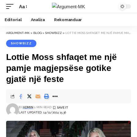
Aa
Font
Resizer
Editorial
Analiza
Rekomanduar
ARGUMENT-MK
>
BLOG
>
SHOWBIZZ
>
LOTTIE MOSS SHFAQET ME NJË PAMJE MAGJEPSËSE GOTIKE GJATË NJË FESTE
SHOWBIZZ
Lottie Moss shfaqet me një
pamje magjepsëse gotike
gjatë një feste
BY
ADMIN
1 MIN READ
LAST UPDATED: 14/11/2024 15:36