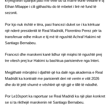
kryeqytetin spanjoll pasi me vete do ta marrë edhe vëllanë e tij
Ethan Mbappe i cili gjithashtu do të mbetet i lirë në fund të
sezonit.
Por kjo nuk është e tëra, pasi francezi duket se i ka kërkuar
një nderë presidentit të Real Madridit, Florentino Perez për ta
transferuar edhe mikun e tij më të ngushtë Achraf Hakimi në
Santiago Bernabeu.
Francezi dhe marokeni kanë lidhur një miqësi të ngushtë prej
tre vitesh prej kur Hakimi iu bashkua parisienëve nga Interi.
Megjithatë mbrojtësi i djathtë që ka dalë nga akademia e Real
Madridit ka kontratë me parisienët deri në verën e vitit 2026
dhe do të jetë shumë e vështirë që një gjë e tillë të ndodhë.
Por Le10sport ka raportuar se Real Madridi ka një plan konkret
se si ta rikthejë marokenin në Santiago Bernabeu.