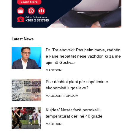
Latest News
Dr. Trajanovski: Pas helmimeve, radhën
e kanë hepatitet nëse vazhdon kriza me
ujin në Gostivar
MAQEDONI
Pse dështoi plani për shpëtimin e
ekonomisë jugosllave?
MAQEDONI
TOP LAJM
Kujdes/ Nesër fazë portokalli,
temperaturat deri në 40 gradë
MAQEDONI