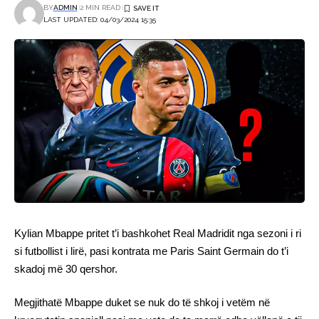
BY
ADMIN
2 MIN READ
LAST UPDATED: 04/03/2024 15:35
Kylian Mbappe pritet t’i bashkohet Real Madridit nga sezoni i ri
si futbollist i lirë, pasi kontrata me Paris Saint Germain do t’i
skadoj më 30 qershor.
Megjithatë Mbappe duket se nuk do të shkoj i vetëm në