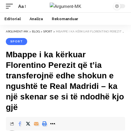
Aa
Font
Resizer
Editorial
Analiza
Rekomanduar
ARGUMENT-MK
>
BLOG
>
SPORT
>
MBAPPE I KA KËRKUAR FLORENTINO PEREZIT QË T’IA TRANSFEROJNË EDHE SHOKUN E NGUSHTË TE REAL MADRIDI – KA NJË SKENAR SE SI TË NDODHË KJO GJË
SPORT
Mbappe i ka kërkuar
Florentino Perezit që t’ia
transferojnë edhe shokun e
ngushtë te Real Madridi – ka
një skenar se si të ndodhë kjo
gjë