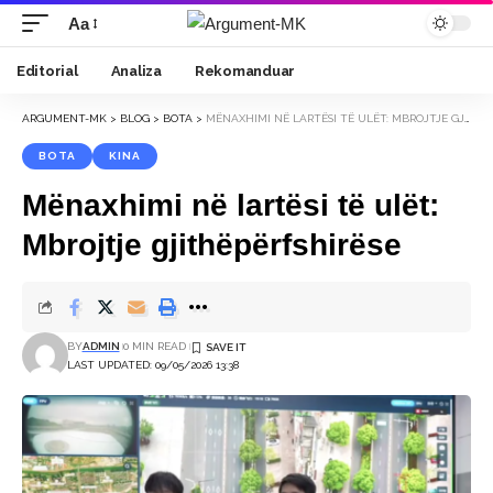
Aa
Font
Resizer
Editorial
Analiza
Rekomanduar
ARGUMENT-MK
>
BLOG
>
BOTA
>
MËNAXHIMI NË LARTËSI TË ULËT: MBROJTJE GJITHËPËRFSHIRËSE
BOTA
KINA
Mënaxhimi në lartësi të ulët:
Mbrojtje gjithëpërfshirëse
BY
ADMIN
0 MIN READ
LAST UPDATED: 09/05/2026 13:38