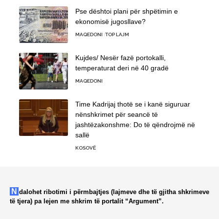
Pse dështoi plani për shpëtimin e
ekonomisë jugosllave?
MAQEDONI
TOP LAJM
Kujdes/ Nesër fazë portokalli,
temperaturat deri në 40 gradë
MAQEDONI
Time Kadrijaj thotë se i kanë siguruar
nënshkrimet për seancë të
jashtëzakonshme: Do të qëndrojmë në
sallë
KOSOVË
Ndalohet ribotimi i përmbajtjes (lajmeve dhe të gjitha shkrimeve
të tjera) pa lejen me shkrim të portalit “Argument”.