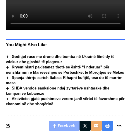
You Might Also Like
Goditjet ruse me dronë dhe bomba në Ukrainë lënë dy të
vdekur dhe gjashtë të plagosur
Kryeministri pakistanez thotë se është “i nderuar” për
nënshkrimin e Marrëveshjes së Përbashkët të Mbrojtjes së Mekës
Spanja thirrje sërish Italisë: Rihapni kufijtë, ose do të marrim
masa
SHBA vendos sanksione ndaj zyrtarëve ushtarakë dhe
kompanive kubaneze
Aktivitetet gjatë pushimeve verore janë vërtet të favorshme për
ekonominë dhe shoqërinë
Facebook