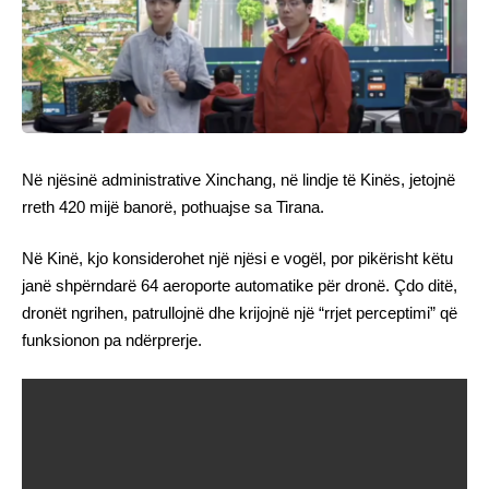
Në njësinë administrative Xinchang, në lindje të Kinës, jetojnë
rreth 420 mijë banorë, pothuajse sa Tirana.
Në Kinë, kjo konsiderohet një njësi e vogël, por pikërisht këtu
janë shpërndarë 64 aeroporte automatike për dronë. Çdo ditë,
dronët ngrihen, patrullojnë dhe krijojnë një “rrjet perceptimi” që
funksionon pa ndërprerje.