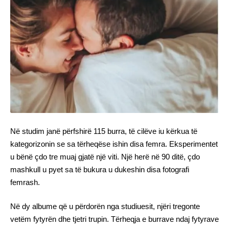
Në studim janë përfshirë 115 burra, të cilëve iu kërkua të
kategorizonin se sa tërheqëse ishin disa femra. Eksperimentet
u bënë çdo tre muaj gjatë një viti. Një herë në 90 ditë, çdo
mashkull u pyet sa të bukura u dukeshin disa fotografi
femrash.
Në dy albume që u përdorën nga studiuesit, njëri tregonte
vetëm fytyrën dhe tjetri trupin. Tërheqja e burrave ndaj fytyrave