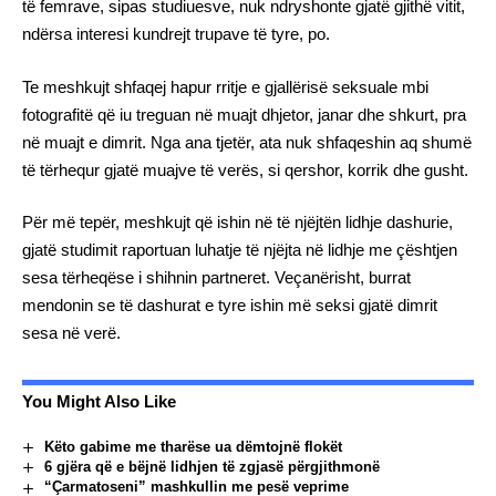
të femrave, sipas studiuesve, nuk ndryshonte gjatë gjithë vitit,
ndërsa interesi kundrejt trupave të tyre, po.
Te meshkujt shfaqej hapur rritje e gjallërisë seksuale mbi
fotografitë që iu treguan në muajt dhjetor, janar dhe shkurt, pra
në muajt e dimrit. Nga ana tjetër, ata nuk shfaqeshin aq shumë
të tërhequr gjatë muajve të verës, si qershor, korrik dhe gusht.
Për më tepër, meshkujt që ishin në të njëjtën lidhje dashurie,
gjatë studimit raportuan luhatje të njëjta në lidhje me çështjen
sesa tërheqëse i shihnin partneret. Veçanërisht, burrat
mendonin se të dashurat e tyre ishin më seksi gjatë dimrit
sesa në verë.
You Might Also Like
Këto gabime me tharëse ua dëmtojnë flokët
6 gjëra që e bëjnë lidhjen të zgjasë përgjithmonë
“Çarmatoseni” mashkullin me pesë veprime