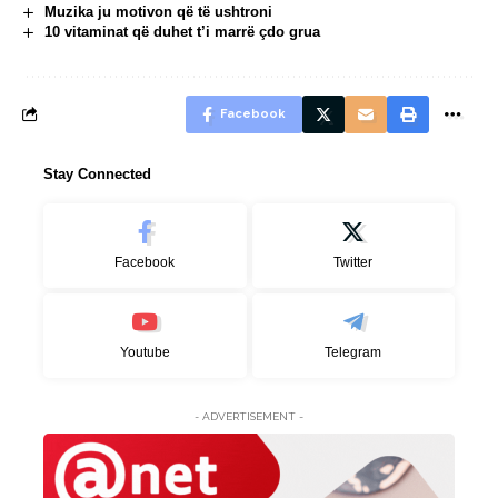
Muzika ju motivon që të ushtroni
10 vitaminat që duhet t’i marrë çdo grua
Facebook
Stay Connected
Facebook
Twitter
Youtube
Telegram
- ADVERTISEMENT -