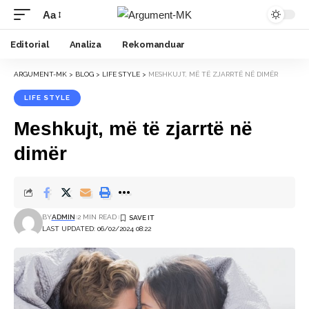
Aa
Font
Resizer
Editorial
Analiza
Rekomanduar
ARGUMENT-MK
>
BLOG
>
LIFE STYLE
>
MESHKUJT, MË TË ZJARRTË NË DIMËR
LIFE STYLE
Meshkujt, më të zjarrtë në
dimër
BY
ADMIN
2 MIN READ
LAST UPDATED: 06/02/2024 08:22