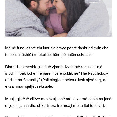
Më në fund, është zbuluar një arsye për të dashur dimrin dhe
të ftohtin: është i mrekullueshëm për jetën seksuale.
Dimri i bën meshkujt më të zjarrtë. Ky është rezultati i një
studimi, pak kohë më parë, i bërë publik në “The Psychology
of Human Sexuality” (Psikologjia e seksualitetit njerëzor), që
ekzaminon sjelljet seksuale.
Muajt, gjatë të cilëve meshkujt janë më të zjarrtë në shtrat janë
dhjetori, janari dhe shkurti, pra tre muajt më të ftohtë të vitit.