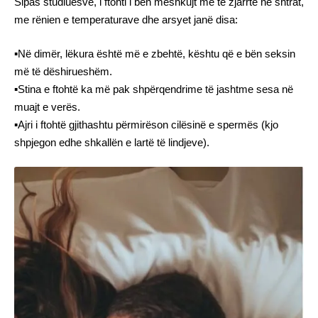
Sipas studiuesve, i ftohti i bën meshkujt më të zjarrtë në shtrat,
me rënien e temperaturave dhe arsyet janë disa:
▪Në dimër, lëkura është më e zbehtë, kështu që e bën seksin
më të dëshirueshëm.
▪Stina e ftohtë ka më pak shpërqendrime të jashtme sesa në
muajt e verës.
▪Ajri i ftohtë gjithashtu përmirëson cilësinë e spermës (kjo
shpjegon edhe shkallën e lartë të lindjeve).