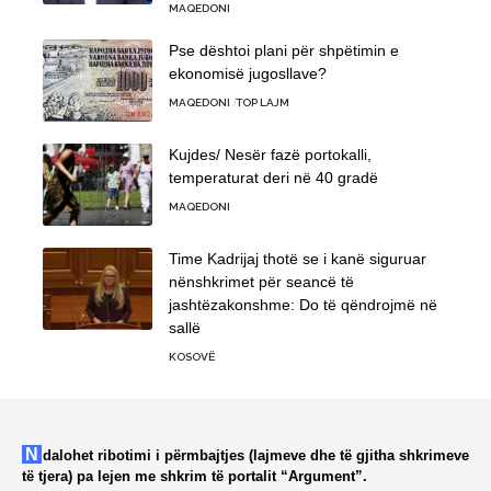
MAQEDONI
Pse dështoi plani për shpëtimin e
ekonomisë jugosllave?
MAQEDONI
TOP LAJM
Kujdes/ Nesër fazë portokalli,
temperaturat deri në 40 gradë
MAQEDONI
Time Kadrijaj thotë se i kanë siguruar
nënshkrimet për seancë të
jashtëzakonshme: Do të qëndrojmë në
sallë
KOSOVË
Ndalohet ribotimi i përmbajtjes (lajmeve dhe të gjitha shkrimeve
të tjera) pa lejen me shkrim të portalit “Argument”.