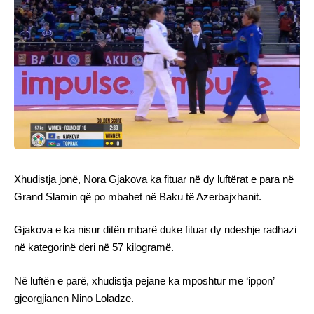
Xhudistja jonë, Nora Gjakova ka fituar në dy luftërat e para në
Grand Slamin që po mbahet në Baku të Azerbajxhanit.
Gjakova e ka nisur ditën mbarë duke fituar dy ndeshje radhazi
në kategorinë deri në 57 kilogramë.
Në luftën e parë, xhudistja pejane ka mposhtur me ‘ippon’
gjeorgjianen Nino Loladze.