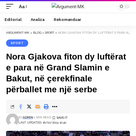
Aa
Font
Resizer
Editorial
Analiza
Rekomanduar
ARGUMENT-MK
>
BLOG
>
SPORT
>
NORA GJAKOVA FITON DY LUFTËRAT E PARA NË GRAND SLAMIN E BAKUT, NË ÇEREKFINALE PËRBALLET ME NJË SERBE
SPORT
Nora Gjakova fiton dy luftërat
e para në Grand Slamin e
Bakut, në çerekfinale
përballet me një serbe
BY
ADMIN
1 MIN READ
LAST UPDATED: 16/02/2024 10:40