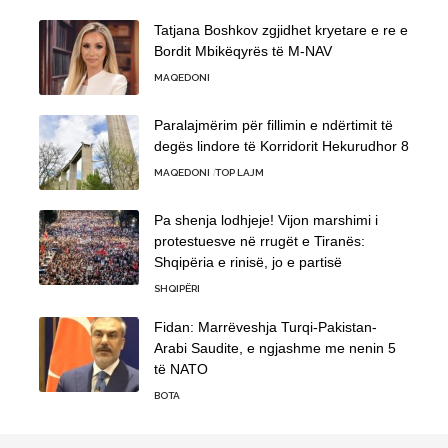
Tatjana Boshkov zgjidhet kryetare e re e
Bordit Mbikëqyrës të M-NAV
MAQEDONI
Paralajmërim për fillimin e ndërtimit të
degës lindore të Korridorit Hekurudhor 8
MAQEDONI
TOP LAJM
Pa shenja lodhjeje! Vijon marshimi i
protestuesve në rrugët e Tiranës:
Shqipëria e rinisë, jo e partisë
SHQIPËRI
Fidan: Marrëveshja Turqi-Pakistan-
Arabi Saudite, e ngjashme me nenin 5
të NATO
BOTA