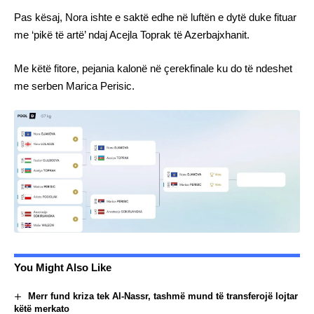
Pas kësaj, Nora ishte e saktë edhe në luftën e dytë duke fituar
me ‘pikë të artë’ ndaj Acejla Toprak të Azerbajxhanit.
Me këtë fitore, pejania kalonë në çerekfinale ku do të ndeshet
me serben Marica Perisic.
You Might Also Like
Merr fund kriza tek Al-Nassr, tashmë mund të transferojë lojtar
këtë merkato