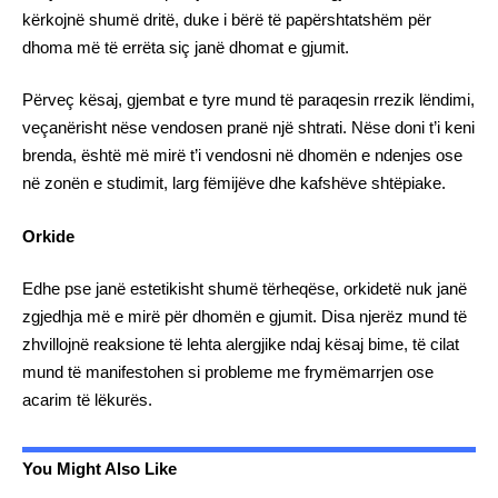
kërkojnë shumë dritë, duke i bërë të papërshtatshëm për
dhoma më të errëta siç janë dhomat e gjumit.
Përveç kësaj, gjembat e tyre mund të paraqesin rrezik lëndimi,
veçanërisht nëse vendosen pranë një shtrati. Nëse doni t’i keni
brenda, është më mirë t’i vendosni në dhomën e ndenjes ose
në zonën e studimit, larg fëmijëve dhe kafshëve shtëpiake.
Orkide
Edhe pse janë estetikisht shumë tërheqëse, orkidetë nuk janë
zgjedhja më e mirë për dhomën e gjumit. Disa njerëz mund të
zhvillojnë reaksione të lehta alergjike ndaj kësaj bime, të cilat
mund të manifestohen si probleme me frymëmarrjen ose
acarim të lëkurës.
You Might Also Like