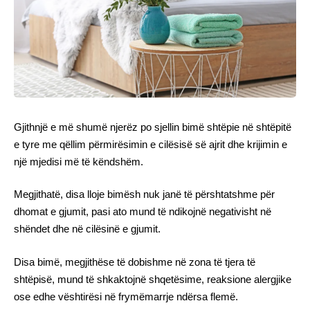
Gjithnjë e më shumë njerëz po sjellin bimë shtëpie në shtëpitë
e tyre me qëllim përmirësimin e cilësisë së ajrit dhe krijimin e
një mjedisi më të këndshëm.
Megjithatë, disa lloje bimësh nuk janë të përshtatshme për
dhomat e gjumit, pasi ato mund të ndikojnë negativisht në
shëndet dhe në cilësinë e gjumit.
Disa bimë, megjithëse të dobishme në zona të tjera të
shtëpisë, mund të shkaktojnë shqetësime, reaksione alergjike
ose edhe vështirësi në frymëmarrje ndërsa flemë.