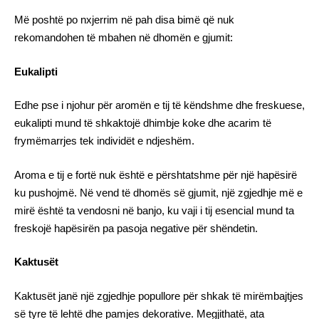
Më poshtë po nxjerrim në pah disa bimë që nuk
rekomandohen të mbahen në dhomën e gjumit:
Eukalipti
Edhe pse i njohur për aromën e tij të këndshme dhe freskuese,
eukalipti mund të shkaktojë dhimbje koke dhe acarim të
frymëmarrjes tek individët e ndjeshëm.
Aroma e tij e fortë nuk është e përshtatshme për një hapësirë
ku pushojmë. Në vend të dhomës së gjumit, një zgjedhje më e
mirë është ta vendosni në banjo, ku vaji i tij esencial mund ta
freskojë hapësirën pa pasoja negative për shëndetin.
Kaktusët
Kaktusët janë një zgjedhje popullore për shkak të mirëmbajtjes
së tyre të lehtë dhe pamjes dekorative. Megjithatë, ata