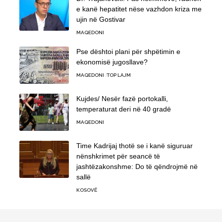
e kanë hepatitet nëse vazhdon kriza me
ujin në Gostivar
MAQEDONI
Pse dështoi plani për shpëtimin e
ekonomisë jugosllave?
MAQEDONI
TOP LAJM
Kujdes/ Nesër fazë portokalli,
temperaturat deri në 40 gradë
MAQEDONI
Time Kadrijaj thotë se i kanë siguruar
nënshkrimet për seancë të
jashtëzakonshme: Do të qëndrojmë në
sallë
KOSOVË