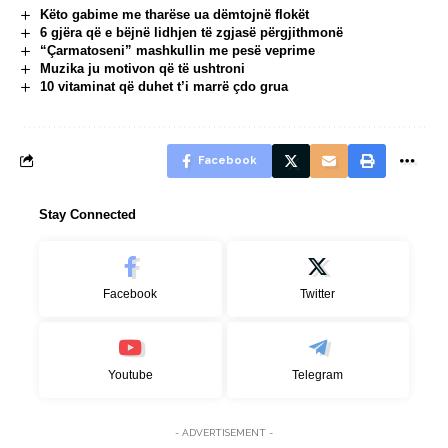
Këto gabime me tharëse ua dëmtojnë flokët
6 gjëra që e bëjnë lidhjen të zgjasë përgjithmonë
“Çarmatoseni” mashkullin me pesë veprime
Muzika ju motivon që të ushtroni
10 vitaminat që duhet t’i marrë çdo grua
Facebook
Stay Connected
Facebook
Twitter
Youtube
Telegram
- ADVERTISEMENT -