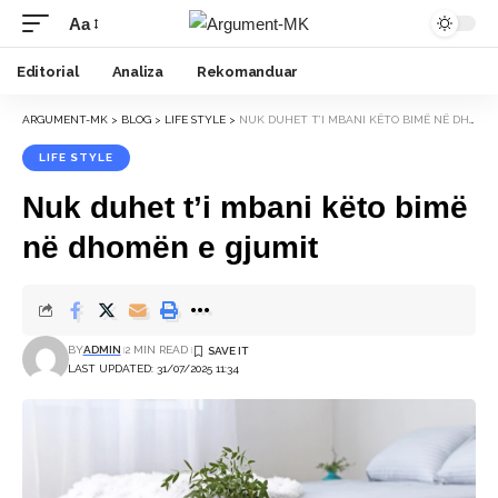
Aa
Font
Resizer
Editorial
Analiza
Rekomanduar
ARGUMENT-MK
>
BLOG
>
LIFE STYLE
>
NUK DUHET T’I MBANI KËTO BIMË NË DHOMËN E GJUMIT
LIFE STYLE
Nuk duhet t’i mbani këto bimë
në dhomën e gjumit
BY
ADMIN
2 MIN READ
LAST UPDATED: 31/07/2025 11:34