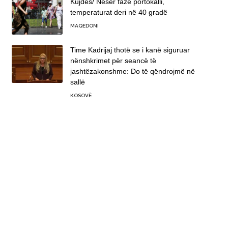
Kujdes/ Nesër fazë portokalli,
temperaturat deri në 40 gradë
MAQEDONI
Time Kadrijaj thotë se i kanë siguruar
nënshkrimet për seancë të
jashtëzakonshme: Do të qëndrojmë në
sallë
KOSOVË