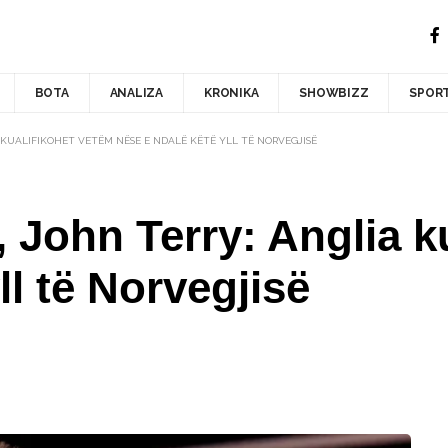
BOTA
ANALIZA
KRONIKA
SHOWBIZZ
SPOR
KUALIFIKOHET VETËM NËSE E NDALË KËTË YLL TË NORVEGJISË
 John Terry: Anglia k
ll të Norvegjisë