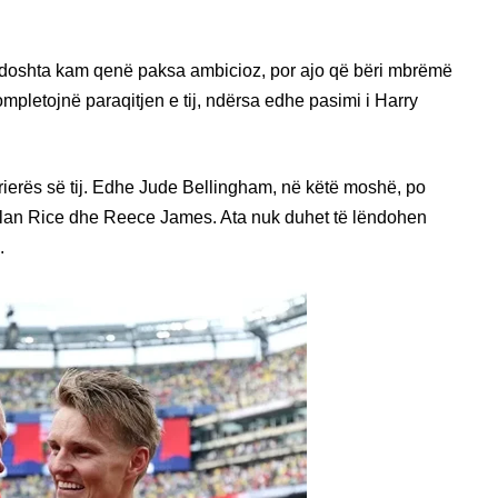
doshta kam qenë paksa ambicioz, por ajo që bëri mbrëmë
pletojnë paraqitjen e tij, ndërsa edhe pasimi i Harry
rrierës së tij. Edhe Jude Bellingham, në këtë moshë, po
lan Rice dhe Reece James. Ata nuk duhet të lëndohen
.