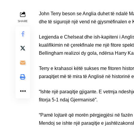
John Terry beson se Anglia duhet të ndalë M
dhe të sigurojë një vend në gjysmëfinalen e
SHARE
Legjenda e Chelseat dhe ish-kapiteni i Angli
kualifikimin në çerekfinale me një fitore spe
Bellingham realizoi dy gola, ndërsa Harry Ka
Terry e krahasoi këtë sukses me fitoren histo
paraqitjet më të mira të Anglisë në historinë e
“Ishte një paraqitje gjigante. E vetmja ndesh
fitorja 5-1 ndaj Gjermanisë”.
“Pamë lojtarë që morën përgjegjësi në fazën 
Mendoj se ishte një paraqitje e jashtëzakon