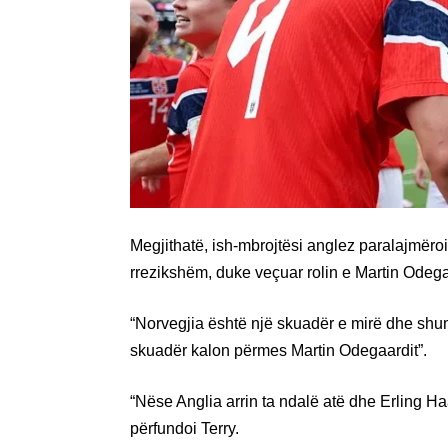
Megjithatë, ish-mbrojtësi anglez paralajmëro
rrezikshëm, duke veçuar rolin e Martin Odega
“Norvegjia është një skuadër e mirë dhe shu
skuadër kalon përmes Martin Odegaardit”.
“Nëse Anglia arrin ta ndalë atë dhe Erling 
përfundoi Terry.