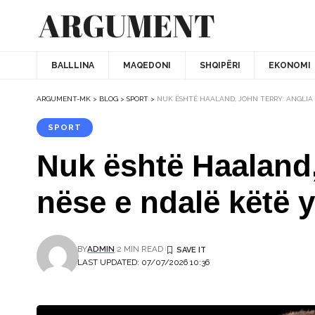
BALLLINA
MAQEDONI
SHQIPËRI
EKONOMI
ARGUMENT-MK
>
BLOG
>
SPORT
>
NUK ËSHTË HAALAND, JOHN TERRY: ANGLIA 
SPORT
Nuk është Haaland,
nëse e ndalë këtë y
BY
ADMIN
2 MIN READ
LAST UPDATED: 07/07/2026 10:36