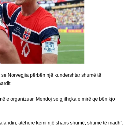
i se Norvegjia përbën një kundërshtar shumë të
ardit.
më e organizuar. Mendoj se gjithçka e mirë që bën kjo
Haalandin, atëherë kemi një shans shumë, shumë të madh”,