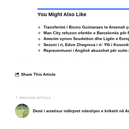
You Might Also Like
Transferimi i Bruno Guimaraes te Arsenali çës
Man City refuzon ofertën e Barcelonës për 
Amorim synon Scudetton dhe Ligën e Evro
Sezoni i ri, Edon Zhegrova i ri: Ylli i Kos
Reprezentuesi i Anglisë akuzohet për sulm n
Share This Article
PREVIOUS ARTICLE
Demi i arratisur ndërpret ndeshjen e kriketit në A