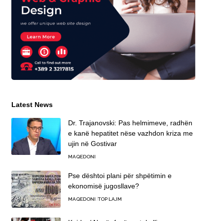
Latest News
Dr. Trajanovski: Pas helmimeve, radhën
e kanë hepatitet nëse vazhdon kriza me
ujin në Gostivar
MAQEDONI
Pse dështoi plani për shpëtimin e
ekonomisë jugosllave?
MAQEDONI
TOP LAJM