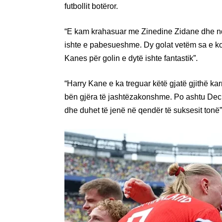
futbollit botëror.
“E kam krahasuar me Zinedine Zidane dhe n
ishte e pabesueshme. Dy golat vetëm sa e kom
Kanes për golin e dytë ishte fantastik”.
“Harry Kane e ka treguar këtë gjatë gjithë ka
bën gjëra të jashtëzakonshme. Po ashtu Dec
dhe duhet të jenë në qendër të suksesit tonë”