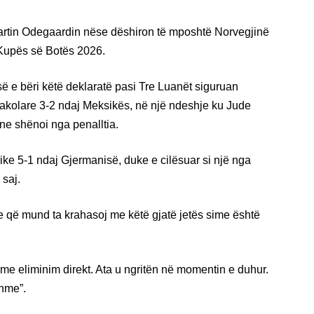
artin Odegaardin nëse dëshiron të mposhtë Norvegjinë
 Kupës së Botës 2026.
së e bëri këtë deklaratë pasi Tre Luanët siguruan
ktakolare 3-2 ndaj Meksikës, në një ndeshje ku Jude
ne shënoi nga penalltia.
rike 5-1 ndaj Gjermanisë, duke e cilësuar si një nga
 saj.
je që mund ta krahasoj me këtë gjatë jetës sime është
me eliminim direkt. Ata u ngritën në momentin e duhur.
shme”.