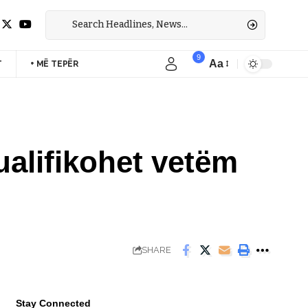
9
Aa
T
+ MË TEPËR
Font
Resizer
ualifikohet vetëm
SHARE
Stay Connected