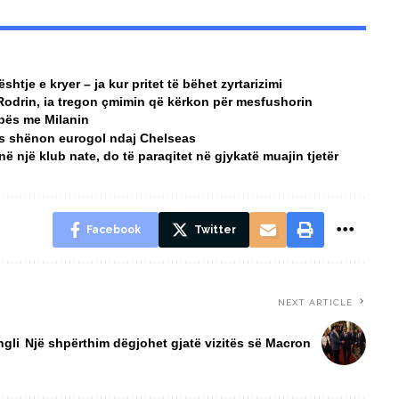
htje e kryer – ja kur pritet të bëhet zyrtarizimi
Rodrin, ia tregon çmimin që kërkon për mesfushorin
pës me Milanin
ovës shënon eurogol ndaj Chelseas
ë një klub nate, do të paraqitet në gjykatë muajin tjetër
Facebook
Twitter
NEXT ARTICLE
ngli
Një shpërthim dëgjohet gjatë vizitës së Macron