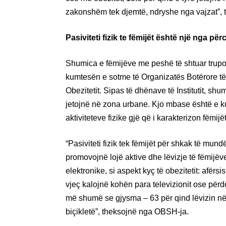
zakonshëm tek djemtë, ndryshe nga vajzat”, t
Pasiviteti fizik te fëmijët është një nga për
Shumica e fëmijëve me peshë të shtuar trupo
kumtesën e sotme të Organizatës Botërore të
Obezitetit. Sipas të dhënave të Institutit, sh
jetojnë në zona urbane. Kjo mbase është e k
aktiviteteve fizike gjë që i karakterizon fëmij
“Pasiviteti fizik tek fëmijët për shkak të mund
promovojnë lojë aktive dhe lëvizje të fëmijëve
elektronike, si aspekt kyç të obezitetit: afër
vjeç kalojnë kohën para televizionit ose përd
më shumë se gjysma – 63 për qind lëvizin n
biçikletë”, theksojnë nga OBSH-ja.