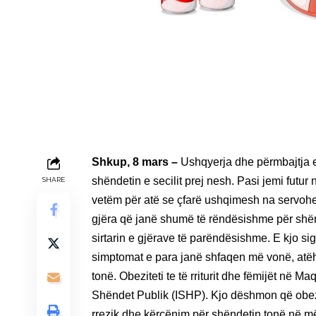
Shkup, 8 mars –
Ushqyerja dhe përmbajtja e
shëndetin e secilit prej nesh. Pasi jemi futur
SHARE
vetëm për atë se çfarë ushqimesh na servohen
gjëra që janë shumë të rëndësishme për shën
sirtarin e gjërave të parëndësishme. E kjo si
simptomat e para janë shfaqen më vonë, atëh
tonë. Obeziteti te të rriturit dhe fëmijët në Ma
Shëndet Publik (ISHP). Kjo dëshmon që obezit
rrezik dhe kërcënim për shëndetin tonë në 