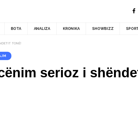
BOTA
ANALIZA
KRONIKA
SHOWBIZZ
SPOR
ËNDETIT TONË!
AJM
cënim serioz i shëndet