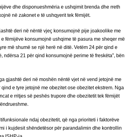
ëmijëve dhe disponueshmëria e ushqimit brenda dhe rreth
kojnë në zakonet e të ushqyerit tek fëmijët.
jashtë deri në nëntë vjeç konsumojnë pije joakoolike me
a e fëmijëve konsumojnë ushqime të pasura me sheqer më
 tyre më shumë se një herë në ditë. Vetëm 24 për qind e
të, ndërsa 21 për qind konsumojnë perime të freskëta”, bën
ga gjashtë deri në moshën nëntë vjet në vend jetojnë me
r qind e tyre jetojnë me obezitet ose obezitet ekstrem. Nga
ncat e rritjes së peshës trupore dhe obezitetit tek fëmijët
 qëndrueshme.
ifunksionale ndaj obezitetit, që nga prioriteti i faktorëve
imi i kujdesit shëndetësor për parandalimin dhe kontrollin
ga ISHP-ja.