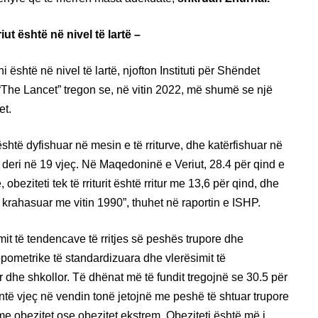
t është në nivel të lartë –
i është në nivel të lartë, njofton Instituti për Shëndet
ë “The Lancet” tregon se, në vitin 2022, më shumë se një
et.
shtë dyfishuar në mesin e të rriturve, dhe katërfishuar në
deri në 19 vjeç. Në Maqedoninë e Veriut, 28.4 për qind e
 obeziteti tek të rriturit është rritur me 13,6 për qind, dhe
 krahasuar me vitin 1990”, thuhet në raportin e ISHP.
it të tendencave të rritjes së peshës trupore dhe
opometrike të standardizuara dhe vlerësimit të
r dhe shkollor. Të dhënat më të fundit tregojnë se 30.5 për
ntë vjeç në vendin tonë jetojnë me peshë të shtuar trupore
 me obezitet ose obezitet ekstrem. Obeziteti është më i