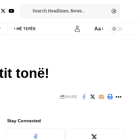
Aa
T
+ MË TEPËR
Font
Resizer
it tonë!
SHARE
Stay Connected