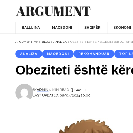
BALLLINA
MAQEDONI
SHQIPËRI
EKONOMI
ARGUMENT-MK
>
BLOG
>
ANALIZA
>
OBEZITETI ËSHTË KËRCËNIM SERIOZ I SH
ANALIZA
MAQEDONI
REKOMANDUAR
TOP L
Obeziteti është kër
BY
ADMIN
7 MIN READ
LAST UPDATED: 08/03/2024 20:00