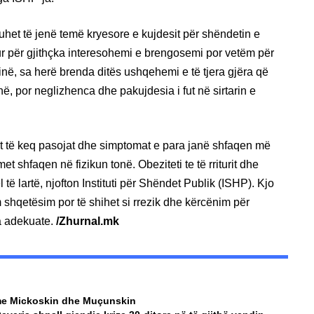
het të jenë temë kryesore e kujdesit për shëndetin e
 kur për gjithçka interesohemi e brengosemi por vetëm për
në, sa herë brenda ditës ushqehemi e të tjera gjëra që
, por neglizhenca dhe pakujdesia i fut në sirtarin e
fat të keq pasojat dhe simptomat e para janë shfaqen më
t shfaqen në fizikun tonë. Obeziteti te të rriturit dhe
të lartë, njofton Instituti për Shëndet Publik (ISHP). Kjo
 shqetësim por të shihet si rrezik dhe kërcënim për
a adekuate.
/Zhurnal.mk
a me Mickoskin dhe Muçunskin