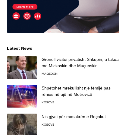
Latest News
Grenell vizitoi privatisht Shkupin, u takua
me Mickoskin dhe Muçunskin
MAQEDONI
Shpëtohet mrekullisht një fëmijë pas
rënies në ujë në Motrovicë
KOSOVË
Nis gjyqi për masakrën e Reçakut
KOSOVË