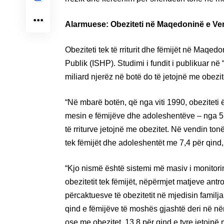
Alarmuese: Obeziteti në Maqedoninë e Veriu
Obeziteti tek të rriturit dhe fëmijët në Maqedon
Publik (ISHP). Studimi i fundit i publikuar n
miliard njerëz në botë do të jetojnë me obezit
“Në mbarë botën, që nga viti 1990, obeziteti ë
mesin e fëmijëve dhe adoleshentëve – nga 5 
të rriturve jetojnë me obezitet. Në vendin tonë,
tek fëmijët dhe adoleshentët me 7,4 për qind,
“Kjo nismë është sistemi më masiv i monitorim
obezitetit tek fëmijët, nëpërmjet matjeve antr
përcaktuesve të obezitetit në mjedisin familja
qind e fëmijëve të moshës gjashtë deri në në
ose me obezitet, 13.8 për qind e tyre jetojnë