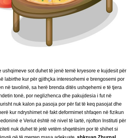
 ushqimeve sot duhet të jenë temë kryesore e kujdesit për
 në labirthe kur për gjithçka interesohemi e brengosemi por
 në tavolinë, sa herë brenda ditës ushqehemi e të tjera
detin tonë, por neglizhenca dhe pakujdesia i fut në
gurisht nuk kalon pa pasoja por për fat të keq pasojat dhe
erë kur ndryshimet në fakt deformimet shfaqen në fizikun
qedoninë e Veriut është në nivel të lartë, njofton Instituti për
eti nuk duhet të jetë vetëm shqetësim por të shihet si
mënyrë që të merren masa adekuate,
shkruan Zhurnal.