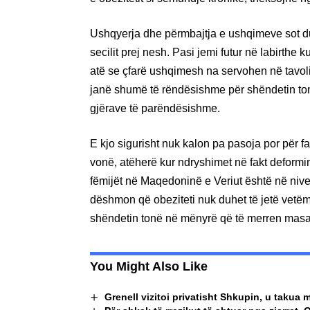
Ushqyerja dhe përmbajtja e ushqimeve sot du
secilit prej nesh. Pasi jemi futur në labirthe
atë se çfarë ushqimesh na servohen në tavoli
janë shumë të rëndësishme për shëndetin tonë
gjërave të parëndësishme.
E kjo sigurisht nuk kalon pa pasoja por për 
vonë, atëherë kur ndryshimet në fakt deformime
fëmijët në Maqedoninë e Veriut është në nivel 
dëshmon që obeziteti nuk duhet të jetë vetëm
shëndetin tonë në mënyrë që të merren mas
You Might Also Like
Grenell vizitoi privatisht Shkupin, u taku