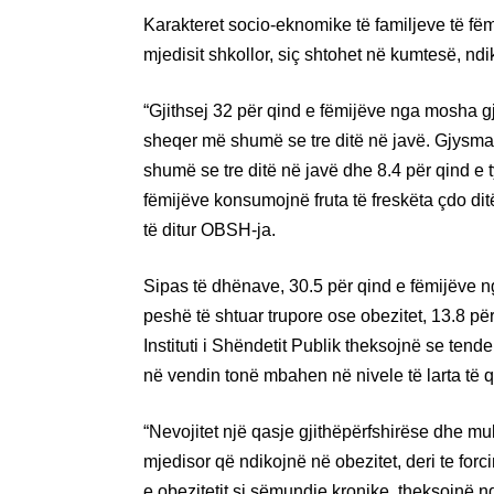
Karakteret socio-eknomike të familjeve të f
mjedisit shkollor, siç shtohet në kumtesë, ndi
“Gjithsej 32 për qind e fëmijëve nga mosha g
sheqer më shumë se tre ditë në javë. Gjysm
shumë se tre ditë në javë dhe 8.4 për qind e
fëmijëve konsumojnë fruta të freskëta çdo di
të ditur OBSH-ja.
Sipas të dhënave, 30.5 për qind e fëmijëve n
peshë të shtuar trupore ose obezitet, 13.8 pë
Instituti i Shëndetit Publik theksojnë se tende
në vendin tonë mbahen në nivele të larta të
“Nevojitet një qasje gjithëpërfshirëse dhe mult
mjedisor që ndikojnë në obezitet, deri te forc
e obezitetit si sëmundje kronike, theksojnë n