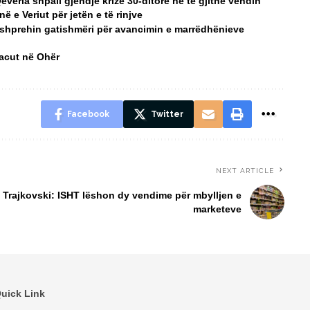
Qeveria shpall gjendje krize 30-ditore në të gjithë vendin
 e Veriut për jetën e të rinjve
 shprehin gatishmëri për avancimin e marrëdhënieve
Macut në Ohër
Facebook
Twitter
NEXT ARTICLE
Trajkovski: ISHT lëshon dy vendime për mbylljen e
marketeve
uick Link