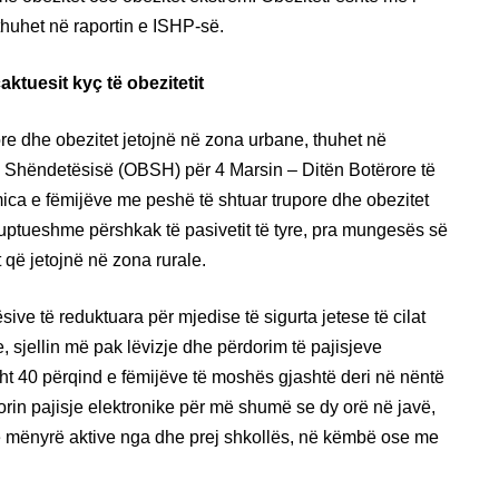
huhet në raportin e ISHP-së.
caktuesit kyç të obezitetit
re dhe obezitet jetojnë në zona urbane, thuhet në
 Shëndetësisë (OBSH) për 4 Marsin – Ditën Botërore të
umica e fëmijëve me peshë të shtuar trupore dhe obezitet
uptueshme përshkak të pasivetit të tyre, pra mungesës së
ët që jetojnë në zona rurale.
ësive të reduktuara për mjedise të sigurta jetese të cilat
, sjellin më pak lëvizje dhe përdorim të pajisjeve
sisht 40 përqind e fëmijëve të moshës gjashtë deri në nëntë
orin pajisje elektronike për më shumë se dy orë në javë,
ë mënyrë aktive nga dhe prej shkollës, në këmbë ose me