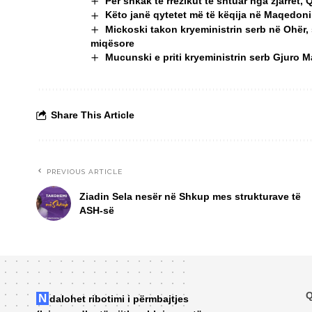
Për shkak të rrezikut të shtuar nga zjarret, 
Këto janë qytetet më të këqija në Maqedoninë
Mickoski takon kryeministrin serb në Ohër,
miqësore
Mucunski e priti kryeministrin serb Gjuro 
Share This Article
PREVIOUS ARTICLE
Ziadin Sela nesër në Shkup mes strukturave të
ASH-së
Q
Ndalohet ribotimi i përmbajtjes