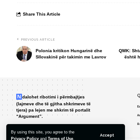
Share This Article
PREVIOUS ARTICLE
Polonia kritikon Hungarinë dhe
QMK: Shta
Sllovakinë për takimin me Lavrov
është h
Q
Ndalohet ribotimi i përmbajtjes
(lajmeve dhe të gjitha shkrimeve të
Ed
tjera) pa lejen me shkrim të portalit
“Argument”.
A
R
By using this site, you agree to the
Accept
Privacy Policy
and
Terms of Use
.