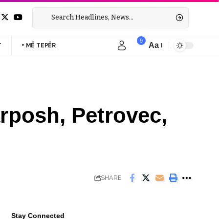
9
Aa
T
+ MË TEPËR
Font
Resizer
rposh, Petrovec,
SHARE
Stay Connected