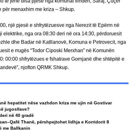
do të jenë disa pjesë nga komunat Ilinden, Saraj, Çuçer
e për menaxhim me kriza – Shkup.
:00, një pjesë e shfrytëzuesve nga Nerezit të Epërm në
elektrike, nga ora 08:30 deri në ora 14:30, përdoruesit
Kozhle dhe Badar në Katllanovë, Komuna e Petrovecit, nga
ëzuesit e rrugës “Todor Ciposki Merxhan” në Komunën
0: 00:00 shfrytëzues e fshatrave Gornjanë dhe shtëpitë e
andevë”, njofton QRMK Shkup.
anë hepatitet nëse vazhdon kriza me ujin në Gostivar
së jugosllave?
deri në 40 gradë
san–Qafë Thanë, përshpejtohet lidhja e Korridorit 8
të me Ballkanin