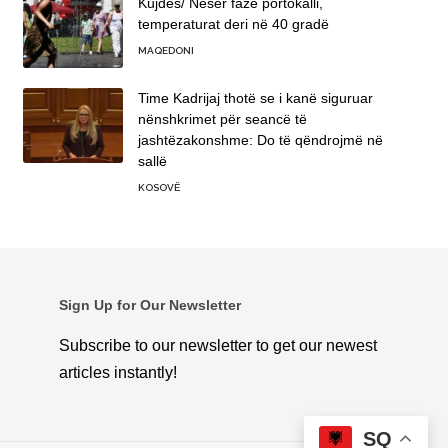
Kujdes/ Nesër fazë portokalli,
temperaturat deri në 40 gradë
MAQEDONI
Time Kadrijaj thotë se i kanë siguruar
nënshkrimet për seancë të
jashtëzakonshme: Do të qëndrojmë në
sallë
KOSOVË
Sign Up for Our Newsletter
Subscribe to our newsletter to get our newest
articles instantly!
SQ