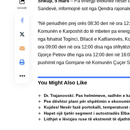
Shkup, 5 mars
– Pa energji elektrike nesër 
Sandevë, informojnë sot nga Qendra rajonal
SHARE
“Në periudhën prej orës 08:30 deri në ora 12
Komunën e Karposhit do të mbeten pa energji 
nga fshatrat Toginci, Bllacë e Katllanovës, 
ora 09:00 deri në ora 12:00 disa nga shfryt
Gjorçe Petrov dhe nga ora 12:00 deri në 16:0
pushimit nga Gornjane në Komunën Çuçer S
You Might Also Like
Dr. Trajanovski: Pas helmimeve, radhën e k
Pse dështoi plani për shpëtimin e ekonomi
Kujdes/ Nesër fazë portokalli, temperaturat 
Hapet një tjetër segment i autostradës Elba
Lidhjet e lëvizjes ruse të ekstremit të djath