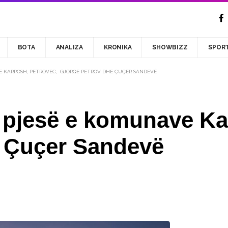
BOTA
ANALIZA
KRONIKA
SHOWBIZZ
SPOR
E KARPOSH, PETROVEC, GJORQE PETROV DHE ÇUÇER SANDEVË
 pjesë e komunave Ka
 Çuçer Sandevë