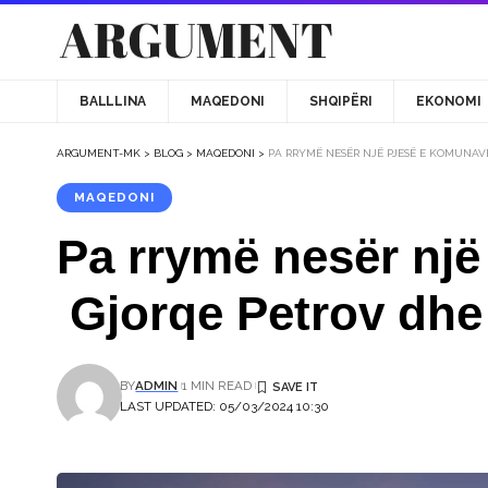
BALLLINA
MAQEDONI
SHQIPËRI
EKONOMI
ARGUMENT-MK
>
BLOG
>
MAQEDONI
>
PA RRYMË NESËR NJË PJESË E KOMUNAV
MAQEDONI
Pa rrymë nesër një
Gjorqe Petrov dhe
BY
ADMIN
1 MIN READ
LAST UPDATED: 05/03/2024 10:30