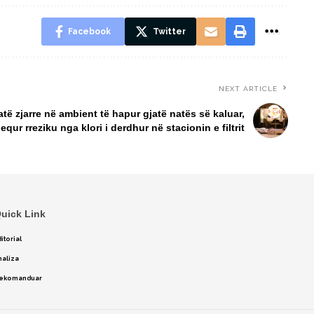
Facebook
Twitter
NEXT ARTICLE
të zjarre në ambient të hapur gjatë natës së kaluar,
equr rreziku nga klori i derdhur në stacionin e filtrit
uick Link
itorial
naliza
ekomanduar