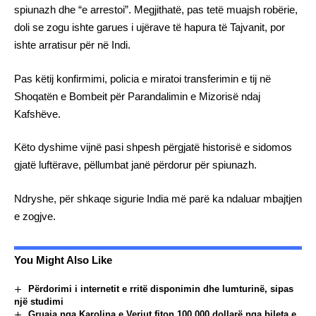
spiunazh dhe “e arrestoi”. Megjithatë, pas tetë muajsh robërie,
doli se zogu ishte garues i ujërave të hapura të Tajvanit, por
ishte arratisur për në Indi.
Pas këtij konfirmimi, policia e miratoi transferimin e tij në
Shoqatën e Bombeit për Parandalimin e Mizorisë ndaj
Kafshëve.
Këto dyshime vijnë pasi shpesh përgjatë historisë e sidomos
gjatë luftërave, pëllumbat janë përdorur për spiunazh.
Ndryshe, për shkaqe sigurie India më parë ka ndaluar mbajtjen
e zogjve.
You Might Also Like
Përdorimi i internetit e rritë disponimin dhe lumturinë, sipas
një studimi
Gruaja nga Karolina e Veriut fiton 100,000 dollarë nga bileta e