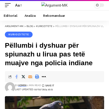
Aa
Font
Resizer
Editorial
Analiza
Rekomanduar
ARGUMENT-MK
>
BLOG
>
KURIOZITETE
>
PËLLUMBI I DYSHUAR PËR SPIUNAZH U LIRUA PAS TETË MUAJVE NGA POLICIA INDIANE
KURIOZITETE
Pëllumbi i dyshuar për
spiunazh u lirua pas tetë
muajve nga policia indiane
BY
ADMIN
1 MIN READ
LAST UPDATED: 02/02/2024 10:21