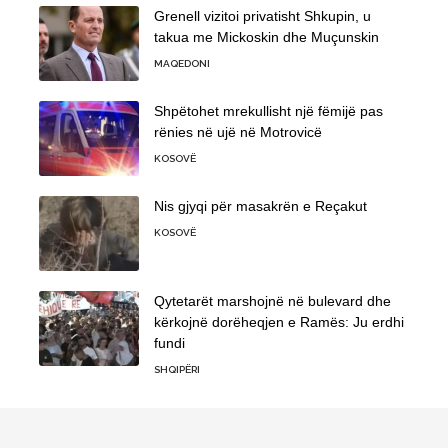
Grenell vizitoi privatisht Shkupin, u
takua me Mickoskin dhe Muçunskin
MAQEDONI
Shpëtohet mrekullisht një fëmijë pas
rënies në ujë në Motrovicë
KOSOVË
Nis gjyqi për masakrën e Reçakut
KOSOVË
Qytetarët marshojnë në bulevard dhe
kërkojnë dorëheqjen e Ramës: Ju erdhi
fundi
SHQIPËRI