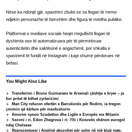
Nëse ka ndonjë gjë, spastrimi zbuloi se sa llogari të rreme
ndjekin personazhe të famshëm dhe figura të mëdha publike.
Platformat e mediave sociale heqin rregullisht llogari të
dyshimta ose të automatizuara për të përmirësuar
autenticitetin dhe saktësinë e angazhimit, por shkalla e
spastrimit të fundit në Instagram i kapi shumë përdorues në
befasi.
You Might Also Like
Transferimi i Bruno Guimaraes te Arsenali çështje e kryer – ja
kur pritet të bëhet zyrtarizimi
Man City refuzon ofertën e Barcelonës për Rodrin, ia tregon
çmimin që kërkon për mesfushorin
Amorim synon Scudetton dhe Ligën e Evropës me Milanin
Sezoni i ri, Edon Zhegrova i ri: Ylli i Kosovës shënon eurogol
ndaj Chelseas
Reprezentuesi i Anglisë akuzohet për sulm në një klub nate,