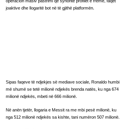
operacion masiv pastrimi që synonte profilet e rreme, faqet
joaktive dhe llogaritë bot në të gjithë platformën.
Sipas faqeve të ndjekjes së mediave sociale, Ronaldo humbi
më shumë se tetë milionë ndjekës brenda natës, ku nga 674
milionë ndjekës, mbeti në 666 milionë.
Në anën tjetër, llogaria e Messit ra me mbi pesë milionë, ku
nga 512 milionë ndjekës sa kishte, tani numëron 507 milionë.