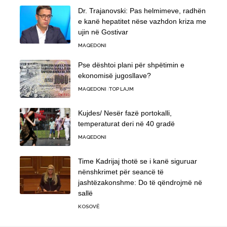
Dr. Trajanovski: Pas helmimeve, radhën
e kanë hepatitet nëse vazhdon kriza me
ujin në Gostivar
MAQEDONI
Pse dështoi plani për shpëtimin e
ekonomisë jugosllave?
MAQEDONI
TOP LAJM
Kujdes/ Nesër fazë portokalli,
temperaturat deri në 40 gradë
MAQEDONI
Time Kadrijaj thotë se i kanë siguruar
nënshkrimet për seancë të
jashtëzakonshme: Do të qëndrojmë në
sallë
KOSOVË