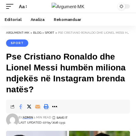
Aa
Font
Resizer
Editorial
Analiza
Rekomanduar
ARGUMENT-MK
>
BLOG
>
SPORT
>
PSE CRISTIANO RONALDO DHE LIONEL MESSI HUMBËN MILIONA NDJEKËS NË INSTAGRAM BRENDA NATËS?
SPORT
Pse Cristiano Ronaldo dhe
Lionel Messi humbën miliona
ndjekës në Instagram brenda
natës?
BY
ADMIN
1 MIN READ
LAST UPDATED: 07/05/2026 13:51