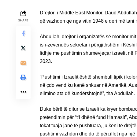
Drejtori i Middle East Monitor, Daud Abdullah
që vazhdon që nga vitin 1948 e deri më tani m
SHARE
Abdullah, drejtor i organizatës së monitorimi
ish-zëvendës sekretar i përgjithshëm i Këshil
lidhje me pushtimin shumëvjeçar izraelit në 
2023.
“Pushtimi i Izraelit është shembull tipik i ko
në çdo vend ku kanë shkuar në Amerikë, Aust
elimino ata që kundërshtojnë”, tha Abdullah.
Duke bërë të ditur se Izraeli ka kryer bomba
pretendimin për “t‘i dhënë fund Hamasit”, Ab
tokat tuaja janë të pushtuara, ju keni të drejt
pushtimi vazhdon dhe do të përcillet nga një b