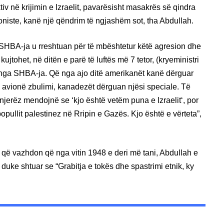
ktiv në krijimin e Izraelit, pavarësisht masakrës së qindra
oniste, kanë një qëndrim të ngjashëm sot, tha Abdullah.
e SHBA-ja u rreshtuan për të mbështetur këtë agresion dhe
tohet, në ditën e parë të luftës më 7 tetor, (kryeministri
 nga SHBA-ja. Që nga ajo ditë amerikanët kanë dërguar
 avionë zbulimi, kanadezët dërguan njësi speciale. Të
njerëz mendojnë se ‘kjo është vetëm puna e Izraelit‘, por
 popullit palestinez në Rripin e Gazës. Kjo është e vërteta”,
i që vazhdon që nga vitin 1948 e deri më tani, Abdullah e
 duke shtuar se “Grabitja e tokës dhe spastrimi etnik, ky