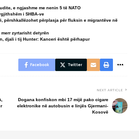
audite, e ngjashme me nenin 5 të NATO
ërgjithshëm i SHBA-ve
së, përshkallëzohet përplasja për fluksin e migrantëve në
 merr zyrtarisht detyrën
djali i tij Hunter: Kanceri është përhapur
Facebook
Twitter
NEXT ARTICLE
A,
Dogana konfiskon mbi 17 mijë pako cigare
ur
elektronike në autobusin e linjës Gjermani-
Kosovë