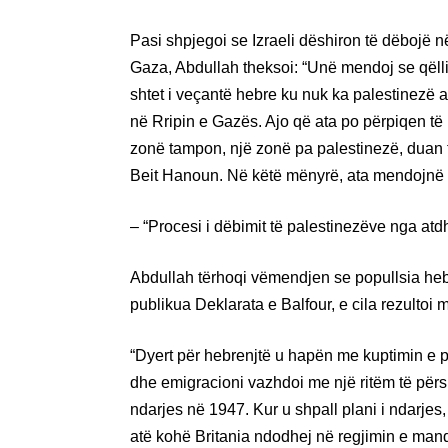
Pasi shpjegoi se Izraeli dëshiron të dëbojë n
Gaza, Abdullah theksoi: “Unë mendoj se qëllimi 
shtet i veçantë hebre ku nuk ka palestinezë 
në Rripin e Gazës. Ajo që ata po përpiqen të b
zonë tampon, një zonë pa palestinezë, duan të
Beit Hanoun. Në këtë mënyrë, ata mendojnë s
– “Procesi i dëbimit të palestinezëve nga atd
Abdullah tërhoqi vëmendjen se popullsia hebr
publikua Deklarata e Balfour, e cila rezultoi 
“Dyert për hebrenjtë u hapën me kuptimin e pl
dhe emigracioni vazhdoi me një ritëm të përsh
ndarjes në 1947. Kur u shpall plani i ndarjes, 
atë kohë Britania ndodhej në regjimin e manda