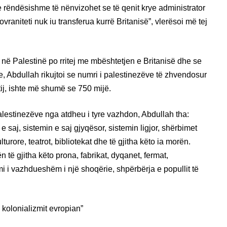
 e rëndësishme të nënvizohet se të qenit krye administrator
ovraniteti nuk iu transferua kurrë Britanisë”, vlerësoi më tej
në Palestinë po rritej me mbështetjen e Britanisë dhe se
, Abdullah rikujtoi se numri i palestinezëve të zhvendosur
 tij, ishte më shumë se 750 mijë.
alestinezëve nga atdheu i tyre vazhdon, Abdullah tha:
 e saj, sistemin e saj gjyqësor, sistemin ligjor, shërbimet
lturore, teatrot, bibliotekat dhe të gjitha këto ia morën.
 të gjitha këto prona, fabrikat, dyqanet, fermat,
imi i vazhdueshëm i një shoqërie, shpërbërja e popullit të
i kolonializmit evropian”