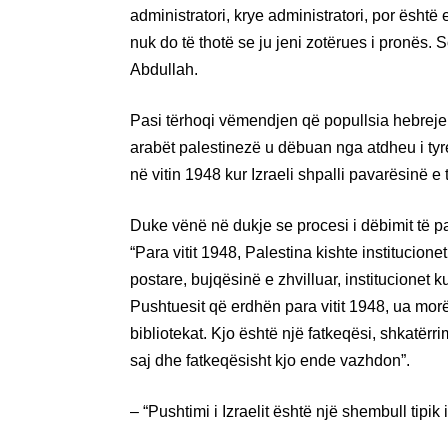
administratori, krye administratori, por është
nuk do të thotë se ju jeni zotërues i pronës. S
Abdullah.
Pasi tërhoqi vëmendjen që popullsia hebreje 
arabët palestinezë u dëbuan nga atdheu i tyre
në vitin 1948 kur Izraeli shpalli pavarësinë e
Duke vënë në dukje se procesi i dëbimit të p
“Para vitit 1948, Palestina kishte institucionet
postare, bujqësinë e zhvilluar, institucionet ku
Pushtuesit që erdhën para vitit 1948, ua morën
bibliotekat. Kjo është një fatkeqësi, shkatërr
saj dhe fatkeqësisht kjo ende vazhdon”.
– “Pushtimi i Izraelit është një shembull tipik 