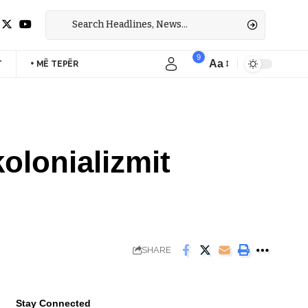
9
Aa
T
+ MË TEPËR
Font
Resizer
kolonializmit
SHARE
Stay Connected