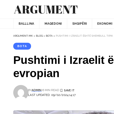
BALLLINA
MAQEDONI
SHQIPËRI
EKONOMI
ARGUMENT-MK
>
BLOG
>
BOTA
>
PUSHTIMI I IZRAELIT ËSHTË SHEMBULL TIPIK
BOTA
Pushtimi i Izraelit 
evropian
BY
ADMIN
6 MIN READ
LAST UPDATED: 09/02/2024 14:17