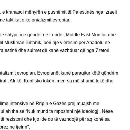
, e krahasoi mënyrën e pushtimit të Palestinës nga Izraeli
e taktikat e kolonializmit evropian.
t të shtypit me qendër në Londër, Middle East Monitor dhe
lit Musliman Britanik, bëri një vlerësim për Anadolu në
Palestinë dhe sulmet që kanë vazhduar që nga 7 tetori
lonializmit evropian. Evropianët kanë paraqitur këtë qëndrim
rali, Afrikë. Konfisko tokën, merr sa më shumë tokë dhe
rdime intensive në Rripin e Gazës prej muajsh me
dullah tha se “Nuk mund ta mposhtni një ideologji. Nëse
ë të rezistoni dhe kjo ide do të vazhdojë për aq kohë sa
rez në tjetrin”.