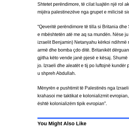
Shtetet perëndimore, të cilat luajtën një rol a
mijëra palestinezëve nga grupet e milicisë si
“Qeveritë perëndimore të tilla si Britania dh
e mbështetën atë me aq sa mundën. Nëse ju kuj
izraelit Benjamin) Netanyahu kërkoi ndihmë
armë dhe bomba çdo ditë. Britanikët dërguan
gjitha këto vende janë pjesë e kësaj. Shumë 
jo. Izraeli dhe aleatët e tij po luftojnë kundër
u shpreh Abdullah.
Mënyrën e pushtimit të Palestinës nga Izrael
krahasoi me taktikat e kolonializmit evropian,
është kolonializëm tipik evropian”.
You Might Also Like