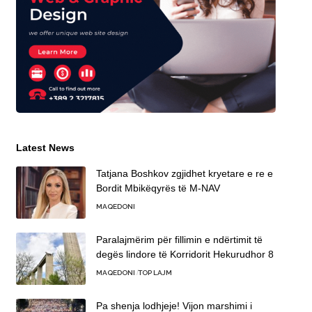
Latest News
Tatjana Boshkov zgjidhet kryetare e re e
Bordit Mbikëqyrës të M-NAV
MAQEDONI
Paralajmërim për fillimin e ndërtimit të
degës lindore të Korridorit Hekurudhor 8
MAQEDONI
TOP LAJM
Pa shenja lodhjeje! Vijon marshimi i