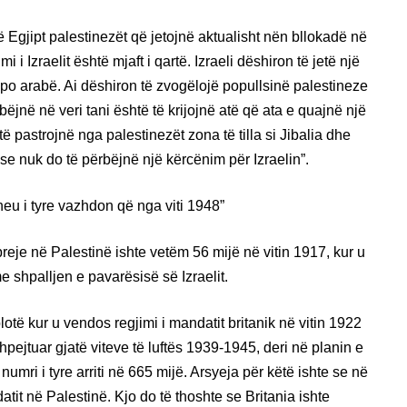
ë Egjipt palestinezët që jetojnë aktualisht nën bllokadë në
i Izraelit është mjaft i qartë. Izraeli dëshiron të jetë një
apo arabë. Ai dëshiron të zvogëlojë popullsinë palestineze
ëjnë në veri tani është të krijojnë atë që ata e quajnë një
 pastrojnë nga palestinezët zona të tilla si Jibalia dhe
e nuk do të përbëjnë një kërcënim për Izraelin”.
heu i tyre vazhdon që nga viti 1948”
eje në Palestinë ishte vetëm 56 mijë në vitin 1917, kur u
me shpalljen e pavarësisë së Izraelit.
otë kur u vendos regjimi i mandatit britanik në vitin 1922
pejtuar gjatë viteve të luftës 1939-1945, deri në planin e
numri i tyre arriti në 665 mijë. Arsyeja për këtë ishte se në
tit në Palestinë. Kjo do të thoshte se Britania ishte