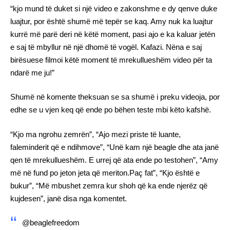
“kjo mund të duket si një video e zakonshme e dy qenve duke
luajtur, por është shumë më tepër se kaq. Amy nuk ka luajtur
kurrë më parë deri në këtë moment, pasi ajo e ka kaluar jetën
e saj të mbyllur në një dhomë të vogël. Kafazi. Nëna e saj
birësuese filmoi këtë moment të mrekullueshëm video për ta
ndarë me ju!”
Shumë në komente theksuan se sa shumë i preku videoja, por
edhe se u vjen keq që ende po bëhen teste mbi këto kafshë.
“Kjo ma ngrohu zemrën”, “Ajo mezi priste të luante,
faleminderit që e ndihmove”, “Unë kam një beagle dhe ata janë
qen të mrekullueshëm. E urrej që ata ende po testohen”, “Amy
më në fund po jeton jeta që meriton.Paç fat”, “Kjo është e
bukur”, “Më mbushet zemra kur shoh që ka ende njerëz që
kujdesen”, janë disa nga komentet.
@beaglefreedom