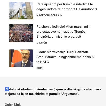
Paralajmërim për fillimin e ndërtimit të
degës lindore të Korridorit Hekurudhor 8
MAQEDONI
TOP LAJM
Pa shenja lodhjeje! Vijon marshimi i
protestuesve në rrugët e Tiranës:
Shqipëria e rinisë, jo e partisë
SHQIPËRI
Fidan: Marrëveshja Turqi-Pakistan-
Arabi Saudite, e ngjashme me nenin 5
të NATO
BOTA
Ndalohet ribotimi i përmbajtjes (lajmeve dhe të gjitha shkrimeve
të tjera) pa lejen me shkrim të portalit “Argument”.
Quick Link