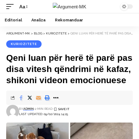
Aa
Font
Resizer
Editorial
Analiza
Rekomanduar
ARGUMENT-MK
>
BLOG
>
KURIOZITETE
>
QENI LUAN PËR HERË TË PARË PAS DISA VITESH QËNDRIMI NË KAFAZ, SHIKONI VIDEON EMOCIONUESE
KURIOZITETE
Qeni luan për herë të parë pas
disa vitesh qëndrimi në kafaz,
shikoni videon emocionuese
BY
ADMIN
2 MIN READ
LAST UPDATED: 09/02/2024 14:25