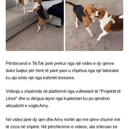
Përdoruesit e TikTok janë prekur nga një video e dy qenve
duke luajtur për herë të parë pasi u shpëtua nga një laborator
ku ajo ishte një nga kafshët testuese.
Videoja u shpërnda në platformë nga vullnetarë të “Projektit të
Lirisë” dhe iu dërgua atyre nga kujdestari ku po qëndron
aktualisht e vogla Amy.
Në video janë dy qen dhe Amy është ajo me qime shumë më
të zeza në shpinë. Në përshkrimin e videos, ata shkruan se