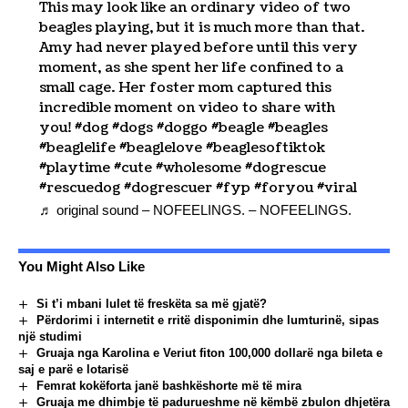
This may look like an ordinary video of two
beagles playing, but it is much more than that.
Amy had never played before until this very
moment, as she spent her life confined to a
small cage. Her foster mom captured this
incredible moment on video to share with
you!
#dog
#dogs
#doggo
#beagle
#beagles
#beaglelife
#beaglelove
#beaglesoftiktok
#playtime
#cute
#wholesome
#dogrescue
#rescuedog
#dogrescuer
#fyp
#foryou
#viral
♬ original sound – NOFEELINGS. – NOFEELINGS.
You Might Also Like
Si t’i mbani lulet të freskëta sa më gjatë?
Përdorimi i internetit e rritë disponimin dhe lumturinë, sipas
një studimi
Gruaja nga Karolina e Veriut fiton 100,000 dollarë nga bileta e
saj e parë e lotarisë
Femrat kokëforta janë bashkëshorte më të mira
Gruaja me dhimbje të padurueshme në këmbë zbulon dhjetëra