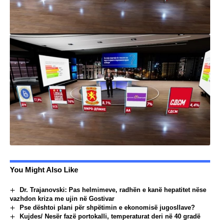
You Might Also Like
Dr. Trajanovski: Pas helmimeve, radhën e kanë hepatitet nëse
vazhdon kriza me ujin në Gostivar
Pse dështoi plani për shpëtimin e ekonomisë jugosllave?
Kujdes/ Nesër fazë portokalli, temperaturat deri në 40 gradë