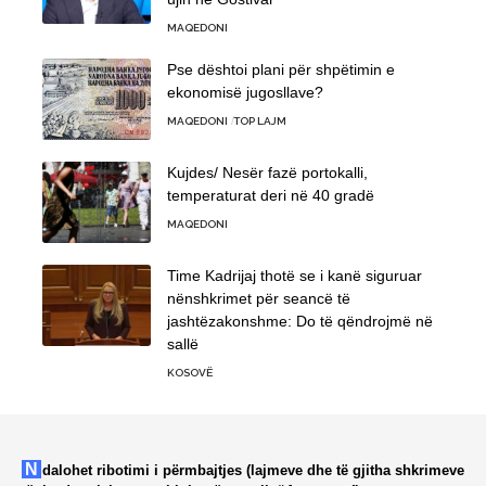
MAQEDONI
Pse dështoi plani për shpëtimin e
ekonomisë jugosllave?
MAQEDONI
TOP LAJM
Kujdes/ Nesër fazë portokalli,
temperaturat deri në 40 gradë
MAQEDONI
Time Kadrijaj thotë se i kanë siguruar
nënshkrimet për seancë të
jashtëzakonshme: Do të qëndrojmë në
sallë
KOSOVË
Ndalohet ribotimi i përmbajtjes (lajmeve dhe të gjitha shkrimeve