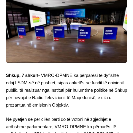
Shkup, 7 shkur
t- VMRO-DPMNE ka përparësi të dyfishtë
ndaj LSDM-së në pushtet, sipas anketës së fundit të opinionit
publik, të realizuar nga Instituti për hulumtime politike në Shkup
për nevojat e Radio Televizionit të Maqedonisë, e cila u
prezantua në emisionin Objektiv.
Në pyetjen se për cilën parti do të votoni në zgjedhjet e
ardhshme parlamentare, VMRO-DPMNE ka përparësi të