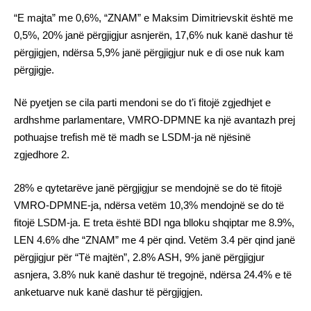
“E majta” me 0,6%, “ZNAM” e Maksim Dimitrievskit është me
0,5%, 20% janë përgjigjur asnjerën, 17,6% nuk kanë dashur të
përgjigjen, ndërsa 5,9% janë përgjigjur nuk e di ose nuk kam
përgjigje.
Në pyetjen se cila parti mendoni se do t’i fitojë zgjedhjet e
ardhshme parlamentare, VMRO-DPMNE ka një avantazh prej
pothuajse trefish më të madh se LSDM-ja në njësinë
zgjedhore 2.
28% e qytetarëve janë përgjigjur se mendojnë se do të fitojë
VMRO-DPMNE-ja, ndërsa vetëm 10,3% mendojnë se do të
fitojë LSDM-ja. E treta është BDI nga blloku shqiptar me 8.9%,
LEN 4.6% dhe “ZNAM” me 4 për qind. Vetëm 3.4 për qind janë
përgjigjur për “Të majtën”, 2.8% ASH, 9% janë përgjigjur
asnjera, 3.8% nuk kanë dashur të tregojnë, ndërsa 24.4% e të
anketuarve nuk kanë dashur të përgjigjen.