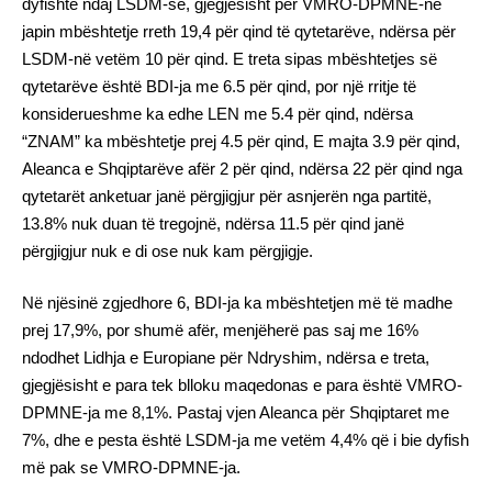
dyfishtë ndaj LSDM-së, gjegjësisht për VMRO-DPMNE-në
japin mbështetje rreth 19,4 për qind të qytetarëve, ndërsa për
LSDM-në vetëm 10 për qind. E treta sipas mbështetjes së
qytetarëve është BDI-ja me 6.5 për qind, por një rritje të
konsiderueshme ka edhe LEN me 5.4 për qind, ndërsa
“ZNAM” ka mbështetje prej 4.5 për qind, E majta 3.9 për qind,
Aleanca e Shqiptarëve afër 2 për qind, ndërsa 22 për qind nga
qytetarët anketuar janë përgjigjur për asnjerën nga partitë,
13.8% nuk duan të tregojnë, ndërsa 11.5 për qind janë
përgjigjur nuk e di ose nuk kam përgjigje.
Në njësinë zgjedhore 6, BDI-ja ka mbështetjen më të madhe
prej 17,9%, por shumë afër, menjëherë pas saj me 16%
ndodhet Lidhja e Europiane për Ndryshim, ndërsa e treta,
gjegjësisht e para tek blloku maqedonas e para është VMRO-
DPMNE-ja me 8,1%. Pastaj vjen Aleanca për Shqiptaret me
7%, dhe e pesta është LSDM-ja me vetëm 4,4% që i bie dyfish
më pak se VMRO-DPMNE-ja.