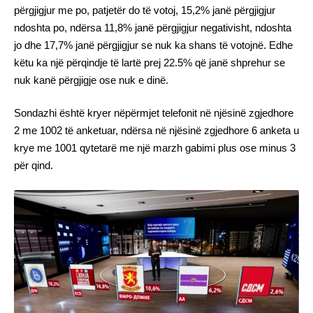
përgjigjur me po, patjetër do të votoj, 15,2% janë përgjigjur
ndoshta po, ndërsa 11,8% janë përgjigjur negativisht, ndoshta
jo dhe 17,7% janë përgjigjur se nuk ka shans të votojnë. Edhe
këtu ka një përqindje të lartë prej 22.5% që janë shprehur se
nuk kanë përgjigje ose nuk e dinë.
Sondazhi është kryer nëpërmjet telefonit në njësinë zgjedhore
2 me 1002 të anketuar, ndërsa në njësinë zgjedhore 6 anketa u
krye me 1001 qytetarë me një marzh gabimi plus ose minus 3
për qind.