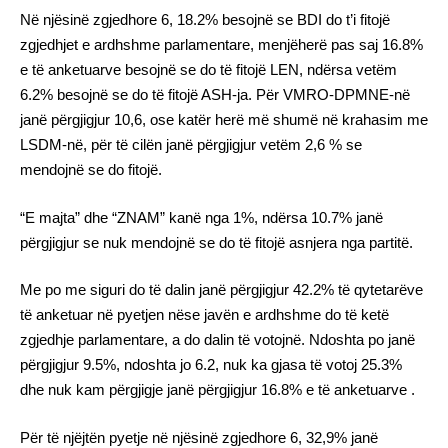
Në njësinë zgjedhore 6, 18.2% besojnë se BDI do t’i fitojë
zgjedhjet e ardhshme parlamentare, menjëherë pas saj 16.8%
e të anketuarve besojnë se do të fitojë LEN, ndërsa vetëm
6.2% besojnë se do të fitojë ASH-ja. Për VMRO-DPMNE-në
janë përgjigjur 10,6, ose katër herë më shumë në krahasim me
LSDM-në, për të cilën janë përgjigjur vetëm 2,6 % se
mendojnë se do fitojë.
“E majta” dhe “ZNAM” kanë nga 1%, ndërsa 10.7% janë
përgjigjur se nuk mendojnë se do të fitojë asnjera nga partitë.
Me po me siguri do të dalin janë përgjigjur 42.2% të qytetarëve
të anketuar në pyetjen nëse javën e ardhshme do të ketë
zgjedhje parlamentare, a do dalin të votojnë. Ndoshta po janë
përgjigjur 9.5%, ndoshta jo 6.2, nuk ka gjasa të votoj 25.3%
dhe nuk kam përgjigje janë përgjigjur 16.8% e të anketuarve .
Për të njëjtën pyetje në njësinë zgjedhore 6, 32,9% janë