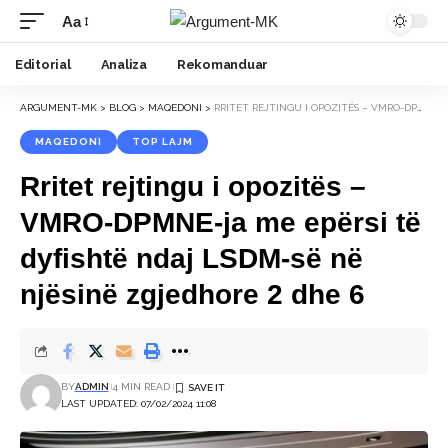
Aa
Font
Resizer
Editorial
Analiza
Rekomanduar
ARGUMENT-MK
>
BLOG
>
MAQEDONI
>
RRITET REJTINGU I OPOZITËS – VMRO-DPMNE-JA ME EPËRSI TË DYFISHTË NDAJ LSDM-SË NË NJËSINË ZGJEDHORE 2 DHE 6
MAQEDONI
TOP LAJM
Rritet rejtingu i opozitës –
VMRO-DPMNE-ja me epërsi të
dyfishtë ndaj LSDM-së në
njësinë zgjedhore 2 dhe 6
BY
ADMIN
4 MIN READ
LAST UPDATED: 07/02/2024 11:08