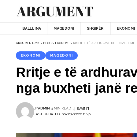
BALLLINA
MAQEDONI
SHQIPËRI
EKONOMI
ARGUMENT-MK
>
BLOG
>
EKONOMI
>
RRITJE E TË ARDHURAVE DHE INVESTIME
EKONOMI
MAQEDONI
Rritje e të ardhura
nga buxheti janë re
BY
ADMIN
4 MIN READ
LAST UPDATED: 06/07/2026 11:46