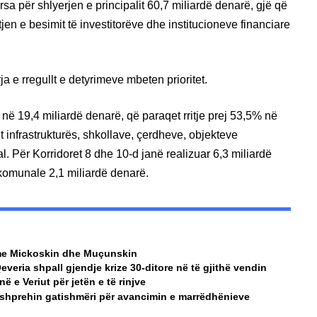
sa për shlyerjen e principalit 60,7 miliardë denarë, gjë që
jen e besimit të investitorëve dhe institucioneve financiare
ja e rregullt e detyrimeve mbeten prioritet.
në 19,4 miliardë denarë, që paraqet rritje prej 53,5% në
jt infrastrukturës, shkollave, çerdheve, objekteve
l. Për Korridoret 8 dhe 10‑d janë realizuar 6,3 miliardë
 komunale 2,1 miliardë denarë.
a me Mickoskin dhe Muçunskin
Qeveria shpall gjendje krize 30-ditore në të gjithë vendin
 e Veriut për jetën e të rinjve
 shprehin gatishmëri për avancimin e marrëdhënieve