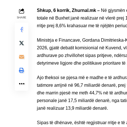
Shkup, 6 korrik, Zhurnal.mk –
Në gjysmën e 
totale në Buxhet janë realizuar në vlerë prej
SHARE
rritje prej 8,6% krahasuar me të njëjtën periud
Ministrja e Financave, Gordana Dimitrieska‑K
2026, gjatë debatit komisionial në Kuvend, vle
ardhurave po zhvillohet sipas pritjeve, ndër
detyrimeve ligjore dhe politikave prioritare të 
Ajo theksoi se pjesa më e madhe e të ardhurav
tatimore arrijnë në 96,7 miliardë denarë, pre
dhe marrin pjesë me rreth 44,7% në të ardhura
personale janë 17,5 miliardë denarë, nga tati
janë realizuar 13,9 miliardë denarë.
Sipas të dhënave, është regjistruar rritje e t