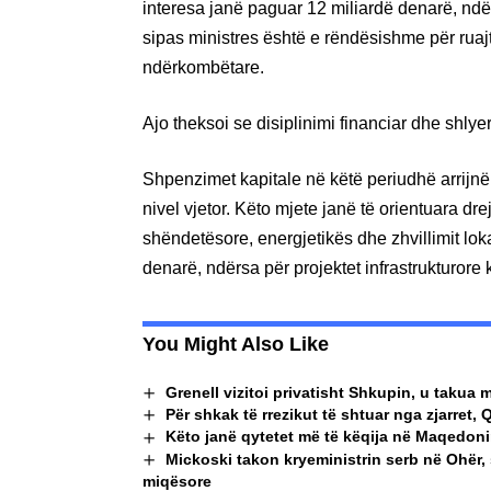
interesa janë paguar 12 miliardë denarë, ndër
sipas ministres është e rëndësishme për ruajt
ndërkombëtare.
Ajo theksoi se disiplinimi financiar dhe shlyer
Shpenzimet kapitale në këtë periudhë arrijnë 
nivel vjetor. Këto mjete janë të orientuara dre
shëndetësore, energjetikës dhe zhvillimit loka
denarë, ndërsa për projektet infrastrukturore
You Might Also Like
Grenell vizitoi privatisht Shkupin, u taku
Për shkak të rrezikut të shtuar nga zjarret, 
Këto janë qytetet më të këqija në Maqedoninë
Mickoski takon kryeministrin serb në Ohër,
miqësore