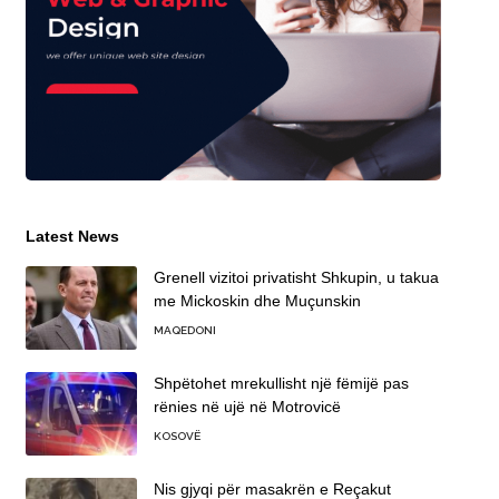
Latest News
Grenell vizitoi privatisht Shkupin, u takua
me Mickoskin dhe Muçunskin
MAQEDONI
Shpëtohet mrekullisht një fëmijë pas
rënies në ujë në Motrovicë
KOSOVË
Nis gjyqi për masakrën e Reçakut