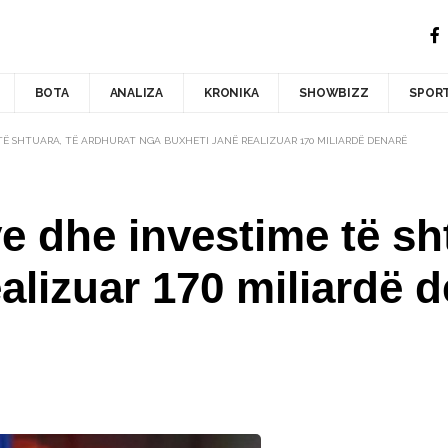
BOTA
ANALIZA
KRONIKA
SHOWBIZZ
SPOR
 TË SHTUARA, TË ARDHURAT NGA BUXHETI JANË REALIZUAR 170 MILIARDË DENARË
ve dhe investime të sh
alizuar 170 miliardë 