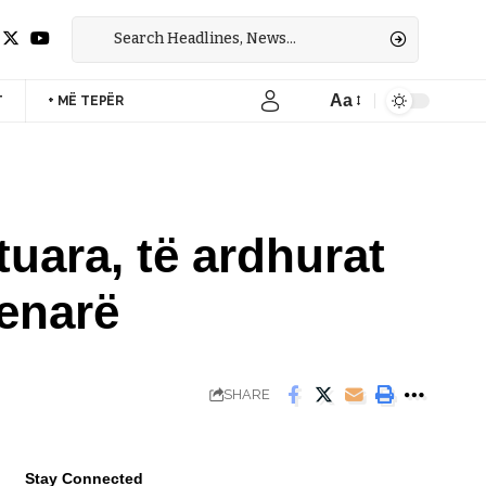
Aa
T
+ MË TEPËR
Font
Resizer
tuara, të ardhurat
denarë
SHARE
Stay Connected