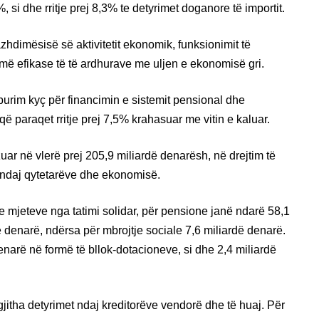
si dhe rritje prej 8,3% te detyrimet doganore të importit.
azhdimësisë së aktivitetit ekonomik, funksionimit të
më efikase të të ardhurave me uljen e ekonomisë gri.
 burim kyç për financimin e sistemit pensional dhe
ë paraqet rritje prej 7,5% krahasuar me vitin e kaluar.
ar në vlerë prej 205,9 miliardë denarësh, në drejtim të
e ndaj qytetarëve dhe ekonomisë.
e mjeteve nga tatimi solidar, për pensione janë ndarë 58,1
 denarë, ndërsa për mbrojtje sociale 7,6 miliardë denarë.
narë në formë të bllok‑dotacioneve, si dhe 2,4 miliardë
ë gjitha detyrimet ndaj kreditorëve vendorë dhe të huaj. Për