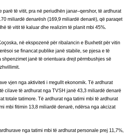
parë të vitit, pra në periudhën janar–qershor, të ardhurat
 170 miliardë denarësh (169,9 miliardë denarë), që paraqet
hë të vitit të kaluar dhe realizim të planit mbi 45%.
oçoska, në ekspozenë për ribalancin e Buxhetit për vitin
rësoi se financat publike janë stabile, se pjesa e të
sa shpenzimet janë të orientuara drejt përmbushjes së
zhvillimit.
e vjen nga aktiviteti i rregullt ekonomik. Të ardhurat
j të cilave të ardhurat nga TVSH janë 43,3 miliardë denarë
t totale tatimore. Të ardhurat nga tatimi mbi të ardhurat
mi mbi fitimin 13,8 miliardë denarë, ndërsa nga akcizat
ë ardhurave nga tatimi mbi të ardhurat personale prej 11,7%,