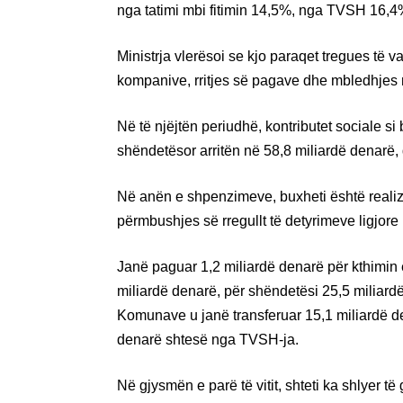
nga tatimi mbi fitimin 14,5%, nga TVSH 16,4%, 
Ministrja vlerësoi se kjo paraqet tregues të v
kompanive, rritjes së pagave dhe mbledhjes 
Në të njëjtën periudhë, kontributet sociale si
shëndetësor arritën në 58,8 miliardë denarë, q
Në anën e shpenzimeve, buxheti është realizu
përmbushjes së rregullt të detyrimeve ligjor
Janë paguar 1,2 miliardë denarë për kthimin 
miliardë denarë, për shëndetësi 25,5 miliardë
Komunave u janë transferuar 15,1 miliardë de
denarë shtesë nga TVSH‑ja.
Në gjysmën e parë të vitit, shteti ka shlyer t