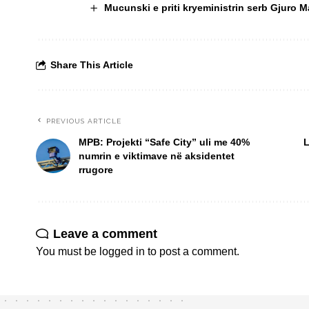
Mucunski e priti kryeministrin serb Gjuro 
Share This Article
PREVIOUS ARTICLE
MPB: Projekti “Safe City” uli me 40%
L
numrin e viktimave në aksidentet
rrugore
Leave a comment
You must be
logged in
to post a comment.