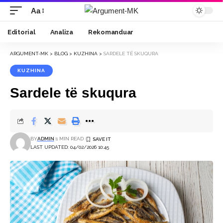
Aa
Font
Resizer
Editorial
Analiza
Rekomanduar
ARGUMENT-MK
>
BLOG
>
KUZHINA
>
SARDELE TË SKUQURA
KUZHINA
Sardele të skuqura
BY
ADMIN
1 MIN READ
LAST UPDATED: 04/02/2026 10:45