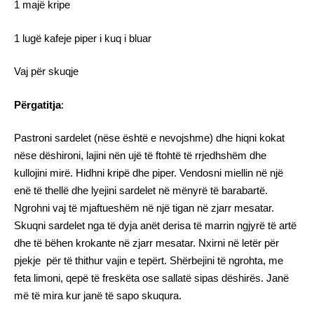
1 majë kripe
1 lugë kafeje piper i kuq i bluar
Vaj për skuqje
Përgatitja
:
Pastroni sardelet (nëse është e nevojshme) dhe hiqni kokat
nëse dëshironi, lajini nën ujë të ftohtë të rrjedhshëm dhe
kullojini mirë. Hidhni kripë dhe piper. Vendosni miellin në një
enë të thellë dhe lyejini sardelet në mënyrë të barabartë.
Ngrohni vaj të mjaftueshëm në një tigan në zjarr mesatar.
Skuqni sardelet nga të dyja anët derisa të marrin ngjyrë të artë
dhe të bëhen krokante në zjarr mesatar. Nxirni në letër për
pjekje për të thithur vajin e tepërt. Shërbejini të ngrohta, me
feta limoni, qepë të freskëta ose sallatë sipas dëshirës. Janë
më të mira kur janë të sapo skuqura.