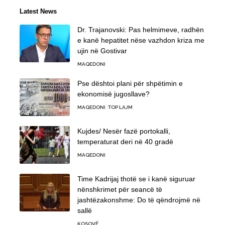
Latest News
Dr. Trajanovski: Pas helmimeve, radhën
e kanë hepatitet nëse vazhdon kriza me
ujin në Gostivar
MAQEDONI
Pse dështoi plani për shpëtimin e
ekonomisë jugosllave?
MAQEDONI
TOP LAJM
Kujdes/ Nesër fazë portokalli,
temperaturat deri në 40 gradë
MAQEDONI
Time Kadrijaj thotë se i kanë siguruar
nënshkrimet për seancë të
jashtëzakonshme: Do të qëndrojmë në
sallë
KOSOVË