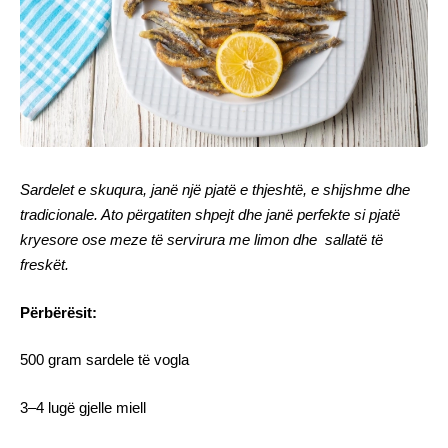
Sardelet e skuqura, janë një pjatë e thjeshtë, e shijshme dhe
tradicionale. Ato përgatiten shpejt dhe janë perfekte si pjatë
kryesore ose meze të servirura me limon dhe sallatë të
freskët.
Përbërësit:
500 gram sardele të vogla
3–4 lugë gjelle miell