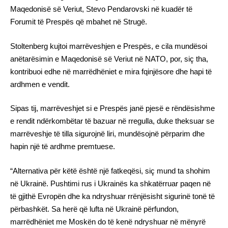
Maqedonisë së Veriut, Stevo Pendarovski në kuadër të
Forumit të Prespës që mbahet në Strugë.
Stoltenberg kujtoi marrëveshjen e Prespës, e cila mundësoi
anëtarësimin e Maqedonisë së Veriut në NATO, por, siç tha,
kontribuoi edhe në marrëdhëniet e mira fqinjësore dhe hapi të
ardhmen e vendit.
Sipas tij, marrëveshjet si e Prespës janë pjesë e rëndësishme
e rendit ndërkombëtar të bazuar në rregulla, duke theksuar se
marrëveshje të tilla sigurojnë liri, mundësojnë përparim dhe
hapin një të ardhme premtuese.
“Alternativa për këtë është një fatkeqësi, siç mund ta shohim
në Ukrainë. Pushtimi rus i Ukrainës ka shkatërruar paqen në
të gjithë Evropën dhe ka ndryshuar rrënjësisht sigurinë tonë të
përbashkët. Sa herë që lufta në Ukrainë përfundon,
marrëdhëniet me Moskën do të kenë ndryshuar në mënyrë