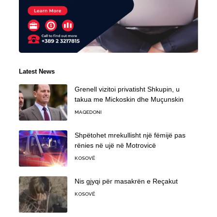
Latest News
Grenell vizitoi privatisht Shkupin, u
takua me Mickoskin dhe Muçunskin
MAQEDONI
Shpëtohet mrekullisht një fëmijë pas
rënies në ujë në Motrovicë
KOSOVË
Nis gjyqi për masakrën e Reçakut
KOSOVË