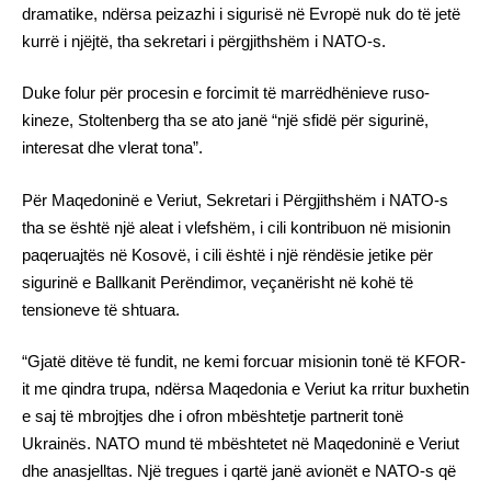
dramatike, ndërsa peizazhi i sigurisë në Evropë nuk do të jetë
kurrë i njëjtë, tha sekretari i përgjithshëm i NATO-s.
Duke folur për procesin e forcimit të marrëdhënieve ruso-
kineze, Stoltenberg tha se ato janë “një sfidë për sigurinë,
interesat dhe vlerat tona”.
Për Maqedoninë e Veriut, Sekretari i Përgjithshëm i NATO-s
tha se është një aleat i vlefshëm, i cili kontribuon në misionin
paqeruajtës në Kosovë, i cili është i një rëndësie jetike për
sigurinë e Ballkanit Perëndimor, veçanërisht në kohë të
tensioneve të shtuara.
“Gjatë ditëve të fundit, ne kemi forcuar misionin tonë të KFOR-
it me qindra trupa, ndërsa Maqedonia e Veriut ka rritur buxhetin
e saj të mbrojtjes dhe i ofron mbështetje partnerit tonë
Ukrainës. NATO mund të mbështetet në Maqedoninë e Veriut
dhe anasjelltas. Një tregues i qartë janë avionët e NATO-s që