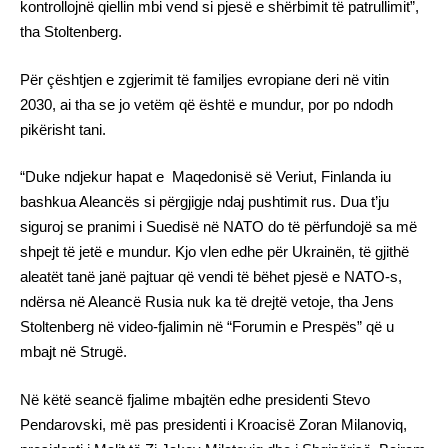
kontrollojnë qiellin mbi vend si pjesë e shërbimit të patrullimit”,
tha Stoltenberg.
Për çështjen e zgjerimit të familjes evropiane deri në vitin
2030, ai tha se jo vetëm që është e mundur, por po ndodh
pikërisht tani.
“Duke ndjekur hapat e Maqedonisë së Veriut, Finlanda iu
bashkua Aleancës si përgjigje ndaj pushtimit rus. Dua t’ju
siguroj se pranimi i Suedisë në NATO do të përfundojë sa më
shpejt të jetë e mundur. Kjo vlen edhe për Ukrainën, të gjithë
aleatët tanë janë pajtuar që vendi të bëhet pjesë e NATO-s,
ndërsa në Aleancë Rusia nuk ka të drejtë vetoje, tha Jens
Stoltenberg në video-fjalimin në “Forumin e Prespës” që u
mbajt në Strugë.
Në këtë seancë fjalime mbajtën edhe presidenti Stevo
Pendarovski, më pas presidenti i Kroacisë Zoran Milanoviq,