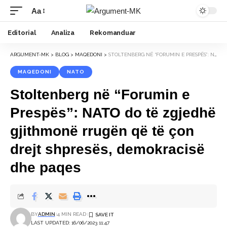
Aa
Font
Resizer
Editorial
Analiza
Rekomanduar
ARGUMENT-MK
>
BLOG
>
MAQEDONI
>
STOLTENBERG NË “FORUMIN E PRESPËS”: NATO DO TË ZGJEDHË GJITHMONË RRUGËN QË TË ÇON DREJT SHPRESËS, DEMOKRACISË DHE PAQES
MAQEDONI
NATO
Stoltenberg në “Forumin e
Prespës”: NATO do të zgjedhë
gjithmonë rrugën që të çon
drejt shpresës, demokracisë
dhe paqes
BY
ADMIN
4 MIN READ
LAST UPDATED: 16/06/2023 11:47