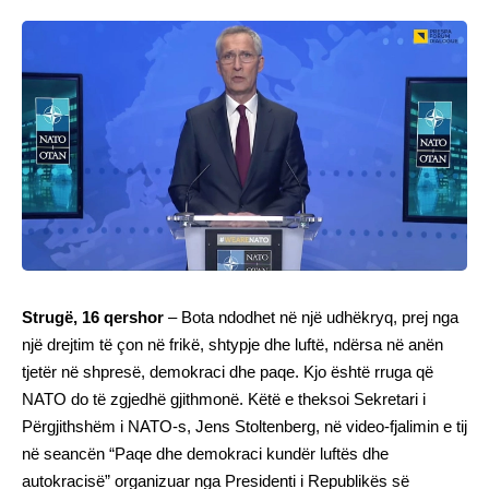
Strugë, 16 qershor
– Bota ndodhet në një udhëkryq, prej nga
një drejtim të çon në frikë, shtypje dhe luftë, ndërsa në anën
tjetër në shpresë, demokraci dhe paqe. Kjo është rruga që
NATO do të zgjedhë gjithmonë. Këtë e theksoi Sekretari i
Përgjithshëm i NATO-s, Jens Stoltenberg, në video-fjalimin e tij
në seancën “Paqe dhe demokraci kundër luftës dhe
autokracisë” organizuar nga Presidenti i Republikës së