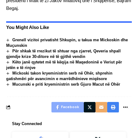
presidenti i Malit të Zi Jakov Milatoviq dhe i Shqipërisë, Bajram
Begaj.
You Might Also Like
Grenell vizitoi privatisht Shkupin, u takua me Mickoskin dhe
Muçunskin
Për shkak të rrezikut të shtuar nga zjarret, Qeveria shpall
gjendje krize 30-ditore në të gjithë vendin
Këto janë qytetet më të këqija në Maqedoninë e Veriut për
jetën e të rinjve
Mickoski takon kryeministrin serb në Ohër, shprehin
gatishmëri për avancimin e marrëdhënieve miqësore
Mucunski e priti kryeministrin serb Gjuro Macut në Ohër
Facebook
Stay Connected