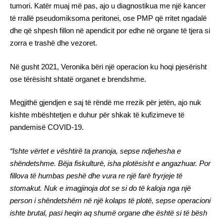
tumori. Katër muaj më pas, ajo u diagnostikua me një kancer
të rrallë pseudomiksoma peritonei, ose PMP që rritet ngadalë
dhe që shpesh fillon në apendicit por edhe në organe të tjera si
zorra e trashë dhe vezoret.
Në gusht 2021, Veronika bëri një operacion ku hoqi pjesërisht
ose tërësisht shtatë organet e brendshme.
Megjithë gjendjen e saj të rëndë me rrezik për jetën, ajo nuk
kishte mbështetjen e duhur për shkak të kufizimeve të
pandemisë COVID-19.
“Ishte vërtet e vështirë ta pranoja, sepse ndjehesha e
shëndetshme. Bëja fiskulturë, isha plotësisht e angazhuar. Por
fillova të humbas peshë dhe vura re një farë fryrjeje të
stomakut. Nuk e imagjinoja dot se si do të kaloja nga një
person i shëndetshëm në një kolaps të plotë, sepse operacioni
ishte brutal, pasi heqin aq shumë organe dhe është si të bësh