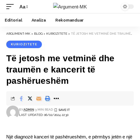
Aa
Font
Resizer
Editorial
Analiza
Rekomanduar
ARGUMENT-MK
>
BLOG
>
KURIOZITETE
>
TË JETOSH ME VETMINË DHE TRAUMËN E KANCERIT TË PASHËRUESHËM
KURIOZITETE
Të jetosh me vetminë dhe
traumën e kancerit të
pashërueshëm
BY
ADMIN
3 MIN READ
LAST UPDATED: 06/02/2024 22:30
Një diagnozë kanceri të pashërueshëm, e përmbys jetën e një