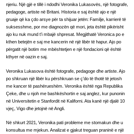
njeriu. Një gjë e tillë i ndodhi Veronika Lukasovës, një fotografe,
pedagoge, artiste në Britani. Historia e saj është ajo e një
gruaje që ka çdo arsye për ta shijuar jetën: Familje, karrierë të
suksesshme, por me diagnozën që mori, jeta është pikërisht
ajo ku nuk mund t’i mbajë shpresat. Megjithatë Veronica po e
kthen betejën e saj me kancerin në një libër të hapur. Ajo po
përgatit një botim me mbështetjen e një fondacioni që është
kthyer në oazin e saj.
Veronika Lukasova është fotografe, pedagoge dhe artiste. Ajo
po shkruan një libër ku përshkruan se ç’do të thotë të jetosh
me kancer të pashërueshëm. Veronika është nga Republika
Çeke, dhe u njoh me bashkëshortin e saj anglez, kur punonin
në Universitetin e Stanfordit në Kaliforni. Ata kanë një djalë 10
vjeç, Vigo dhe jetojnë në Angli.
Në shkurt 2021, Veronika pati probleme me stomakun dhe u
konsultua me mjekun. Analizat e gjakut treguan praninë e një