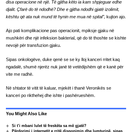
disa operacione në një. Të gjitha këto ia kam shpjeguar edhe
djalit. Çfarë do të ndodhë? Dhe e gjitha ndodhi gjatë izolimit,
kështu që ata nuk mund të hynin me mua në spital”,
kujton ajo.
Ajo pati komplikacione pas operacionit, mpiksje gjaku në
mushkëri dhe një infeksion bakterial, që do të thoshte se kishte
nevojë për transfuzion gjaku.
Sipas onkologëve, duke qenë se se ky lloj kanceri rritet kaq
ngadalë, shumë njerëz nuk janë të vetëdijshëm që e kanë për
vite me radhë.
Në shtator të vitit të kaluar, mjekët i thanë Veronikës se
kanceri po rikthehej dhe ishte i pashërueshëm.
You Might Also Like
Si t’i mbani lulet të freskëta sa më gjatë?
Përdorimi i internetit e rritë disponimin dhe lumturinë, sipas