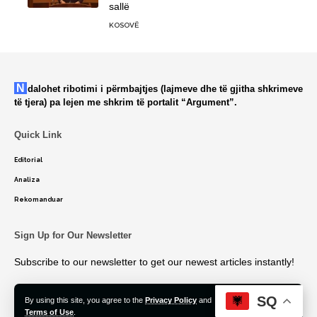
sallë
KOSOVË
Ndalohet ribotimi i përmbajtjes (lajmeve dhe të gjitha shkrimeve
të tjera) pa lejen me shkrim të portalit “Argument”.
Quick Link
Editorial
Analiza
Rekomanduar
Sign Up for Our Newsletter
Subscribe to our newsletter to get our newest articles instantly!
SQ
By using this site, you agree to the
Privacy Policy
and
Accept
Terms of Use
.