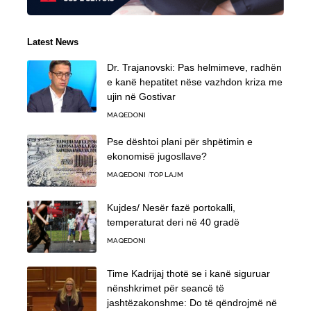
Latest News
Dr. Trajanovski: Pas helmimeve, radhën
e kanë hepatitet nëse vazhdon kriza me
ujin në Gostivar
MAQEDONI
Pse dështoi plani për shpëtimin e
ekonomisë jugosllave?
MAQEDONI
TOP LAJM
Kujdes/ Nesër fazë portokalli,
temperaturat deri në 40 gradë
MAQEDONI
Time Kadrijaj thotë se i kanë siguruar
nënshkrimet për seancë të
jashtëzakonshme: Do të qëndrojmë në