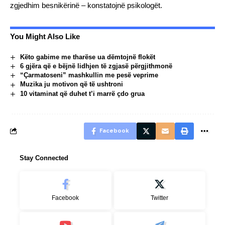
zgjedhim besnikërinë – konstatojnë psikologët.
You Might Also Like
Këto gabime me tharëse ua dëmtojnë flokët
6 gjëra që e bëjnë lidhjen të zgjasë përgjithmonë
“Çarmatoseni” mashkullin me pesë veprime
Muzika ju motivon që të ushtroni
10 vitaminat që duhet t’i marrë çdo grua
Facebook
Stay Connected
Facebook
Twitter