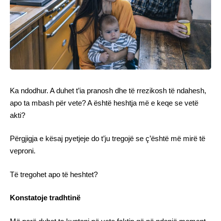
Ka ndodhur. A duhet t’ia pranosh dhe të rrezikosh të ndahesh,
apo ta mbash për vete? A është heshtja më e keqe se vetë
akti?
Përgjigja e kësaj pyetjeje do t’ju tregojë se ç’është më mirë të
veproni.
Të tregohet apo të heshtet?
Konstatoje tradhtinë