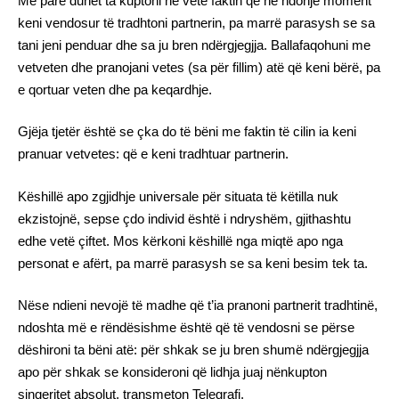
Më parë duhet ta kuptoni në vete faktin që në ndonjë moment
keni vendosur të tradhtoni partnerin, pa marrë parasysh se sa
tani jeni penduar dhe sa ju bren ndërgjegjja. Ballafaqohuni me
vetveten dhe pranojani vetes (sa për fillim) atë që keni bërë, pa
e qortuar veten dhe pa keqardhje.
Gjëja tjetër është se çka do të bëni me faktin të cilin ia keni
pranuar vetvetes: që e keni tradhtuar partnerin.
Këshillë apo zgjidhje universale për situata të këtilla nuk
ekzistojnë, sepse çdo individ është i ndryshëm, gjithashtu
edhe vetë çiftet. Mos kërkoni këshillë nga miqtë apo nga
personat e afërt, pa marrë parasysh se sa keni besim tek ta.
Nëse ndieni nevojë të madhe që t’ia pranoni partnerit tradhtinë,
ndoshta më e rëndësishme është që të vendosni se përse
dëshironi ta bëni atë: për shkak se ju bren shumë ndërgjegjja
apo për shkak se konsideroni që lidhja juaj nënkupton
sinqeritet absolut, transmeton Telegrafi.