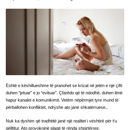
Është e këshillueshme të pranohet se krizat në jetën e një çifti
duhen “jetuar” e jo “evituar”. Çfarëdo që të ndodhë, duhen lënë
hapur kanalet e komunikimit. Vetëm nëpërmjet tyre mund të
përballohen konfliktet, ndryshe ato janë shkatërruese..
Nuk ka dyshim që tradhtitë janë një realitet i vështirë për t‘u
gëlltitur. Ato provokojnë plagë të rënda shpirtërore.