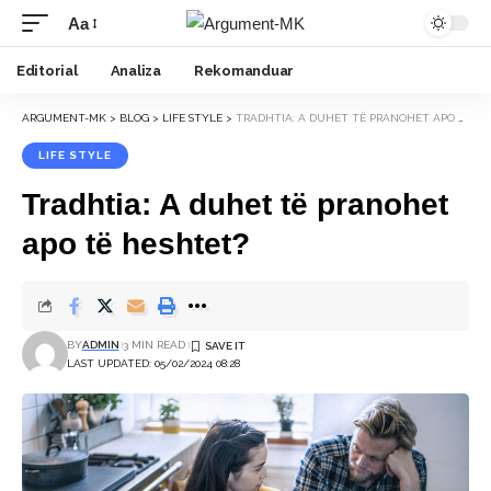
Aa
Font
Resizer
Editorial
Analiza
Rekomanduar
ARGUMENT-MK
>
BLOG
>
LIFE STYLE
>
TRADHTIA: A DUHET TË PRANOHET APO TË HESHTET?
LIFE STYLE
Tradhtia: A duhet të pranohet
apo të heshtet?
BY
ADMIN
3 MIN READ
LAST UPDATED: 05/02/2024 08:28