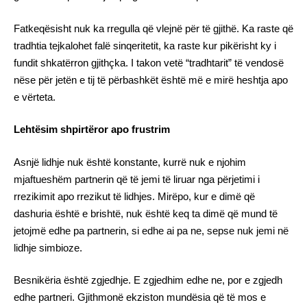
Fatkeqësisht nuk ka rregulla që vlejnë për të gjithë. Ka raste që
tradhtia tejkalohet falë sinqeritetit, ka raste kur pikërisht ky i
fundit shkatërron gjithçka. I takon vetë “tradhtarit” të vendosë
nëse për jetën e tij të përbashkët është më e mirë heshtja apo
e vërteta.
Lehtësim shpirtëror apo frustrim
Asnjë lidhje nuk është konstante, kurrë nuk e njohim
mjaftueshëm partnerin që të jemi të liruar nga përjetimi i
rrezikimit apo rrezikut të lidhjes. Mirëpo, kur e dimë që
dashuria është e brishtë, nuk është keq ta dimë që mund të
jetojmë edhe pa partnerin, si edhe ai pa ne, sepse nuk jemi në
lidhje simbioze.
Besnikëria është zgjedhje. E zgjedhim edhe ne, por e zgjedh
edhe partneri. Gjithmonë ekziston mundësia që të mos e