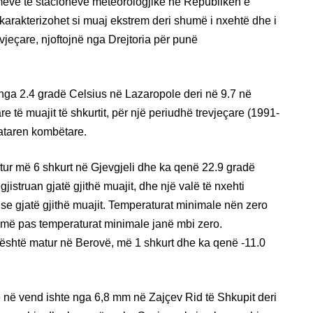
eve të stacioneve meteorologjike në Republikën e
i karakterizohet si muaj ekstrem deri shumë i nxehtë dhe i
jeçare, njoftojnë nga Drejtoria për punë
ga 2.4 gradë Celsius në Lazaropole deri në 9.7 në
 të muajit të shkurtit, për një periudhë trevjeçare (1991-
sataren kombëtare.
ur më 6 shkurt në Gjevgjeli dhe ka qenë 22.9 gradë
jistruan gjatë gjithë muajit, dhe një valë të nxehti
uajse gjatë gjithë muajit. Temperaturat minimale nën zero
 më pas temperaturat minimale janë mbi zero.
 është matur në Berovë, më 1 shkurt dhe ka qenë -11.0
eve në vend ishte nga 6,8 mm në Zajçev Rid të Shkupit deri