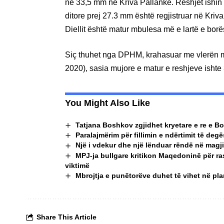
në 33,5 mm në Kriva Pallankë. Reshjet ishin
ditore prej 27.3 mm është regjistruar në Kriv
Diellit është matur mbulesa më e lartë e borë
Siç thuhet nga DPHM, krahasuar me vlerën me
2020), sasia mujore e matur e reshjeve ishte
You Might Also Like
Tatjana Boshkov zgjidhet kryetare e re e B
Paralajmërim për fillimin e ndërtimit të deg
Një i vdekur dhe një lënduar rëndë në magj
MPJ-ja bullgare kritikon Maqedoninë për ras
viktimë
Mbrojtja e punëtorëve duhet të vihet në pla
Share This Article