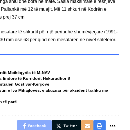
 nga shiu dhe bora në male. Sasia maksimale e reshjeve
a Pallankë më 12 të muajit. Më 11 shkurt në Kodrën e
s prej 37 cm.
satare të shkurtit për një periudhë shumëvjeçare (1991-
 30 mm ose 63 për qind nën mesataren në nivel shtetëror.
ordit Mbikëqyrës të M-NAV
ës lindore të Korridorit Hekurudhor 8
istralen Gostivar-Kërçovë
tin e Iva Mihajlovës, e akuzuar për aksident trafiku me
n të parë
Facebook
Twitter