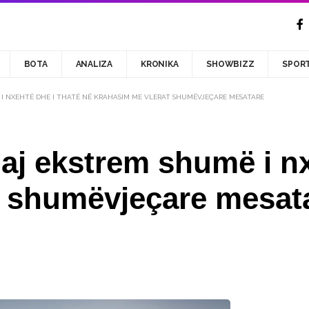
BOTA
ANALIZA
KRONIKA
SHOWBIZZ
SPOR
 I NXEHTË DHE I THATË NË KRAHASIM ME VLERAT SHUMËVJEÇARE MESATARE
j ekstrem shumë i nx
t shumëvjeçare mesat