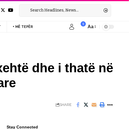
9
Aa
T
+ MË TEPËR
Font
Resizer
ehtë dhe i thatë në
are
SHARE
Stay Connected