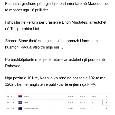
Fushata zgjedhore për zgjedhjet parlamentare në Maqedoni do
të mbahet nga 18 prilli der…
I shpallur në kërkim për vrasjen e Endri Mustafës, arrestohet
në Turqi Ibrahim Lici
Sharon Stone thotë se të jesh një personazh i famshëm
kushton: Paguaj afro tre mijë eur…
Po bashkëjetonte me një të mitur – arrestohet një person në
Rahovec
Nga pozita e 101-të, Kosova ka rënë në pozitën e 102-të me
1202 pikë, në ranglistën e publikuar të enjten nga FIFA.