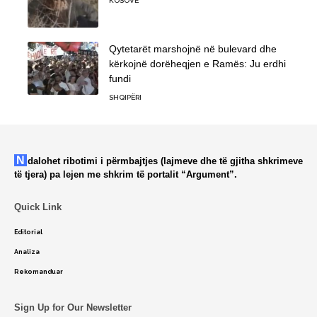
KOSOVË
Qytetarët marshojnë në bulevard dhe
kërkojnë dorëheqjen e Ramës: Ju erdhi
fundi
SHQIPËRI
Ndalohet ribotimi i përmbajtjes (lajmeve dhe të gjitha shkrimeve
të tjera) pa lejen me shkrim të portalit “Argument”.
Quick Link
Editorial
Analiza
Rekomanduar
Sign Up for Our Newsletter