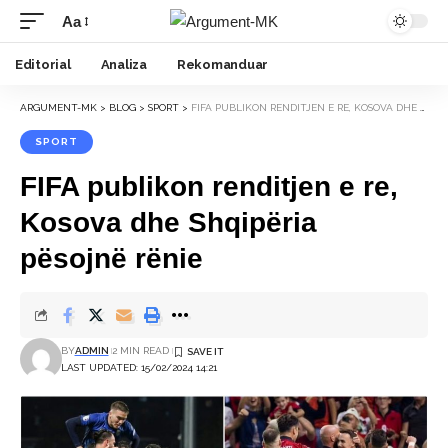
Aa
Font
Resizer
Editorial
Analiza
Rekomanduar
ARGUMENT-MK
>
BLOG
>
SPORT
>
FIFA PUBLIKON RENDITJEN E RE, KOSOVA DHE SHQIPËRIA PËSOJNË RËNIE
SPORT
FIFA publikon renditjen e re,
Kosova dhe Shqipëria
pësojnë rënie
BY
ADMIN
2 MIN READ
LAST UPDATED: 15/02/2024 14:21