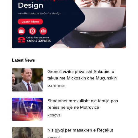
Latest News
Grenell vizitoi privatisht Shkupin, u
takua me Mickoskin dhe Muçunskin
MAQEDONI
Shpëtohet mrekullisht një fëmijë pas
rënies në ujë në Motrovicë
KOSOVË
Nis gjyqi për masakrën e Reçakut