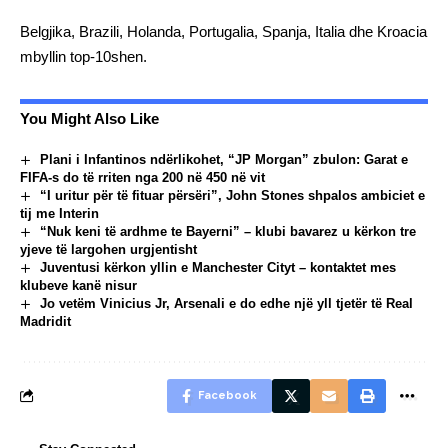
Belgjika, Brazili, Holanda, Portugalia, Spanja, Italia dhe Kroacia
mbyllin top-10shen.
You Might Also Like
Plani i Infantinos ndërlikohet, “JP Morgan” zbulon: Garat e
FIFA-s do të rriten nga 200 në 450 në vit
“I uritur për të fituar përsëri”, John Stones shpalos ambiciet e
tij me Interin
“Nuk keni të ardhme te Bayerni” – klubi bavarez u kërkon tre
yjeve të largohen urgjentisht
Juventusi kërkon yllin e Manchester Cityt – kontaktet mes
klubeve kanë nisur
Jo vetëm Vinicius Jr, Arsenali e do edhe një yll tjetër të Real
Madridit
Facebook