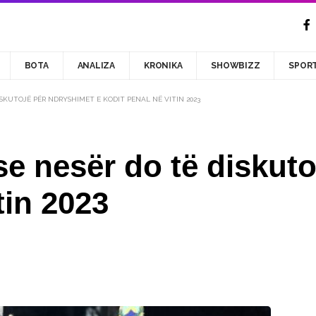
BOTA
ANALIZA
KRONIKA
SHOWBIZZ
SPOR
SKUTOJË PËR NDRYSHIMET E KODIT PENAL NË VITIN 2023
e nesër do të diskuto
tin 2023