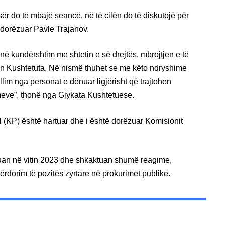
r do të mbajë seancë, në të cilën do të diskutojë për
dorëzuar Pavle Trajanov.
në kundërshtim me shtetin e së drejtës, mbrojtjen e të
n Kushtetuta. Në nismë thuhet se me këto ndryshime
allim nga personat e dënuar ligjërisht që trajtohen
meve”, thonë nga Gjykata Kushtetuese.
nal (KP) është hartuar dhe i është dorëzuar Komisionit
uan në vitin 2023 dhe shkaktuan shumë reagime,
rdorim të pozitës zyrtare në prokurimet publike.