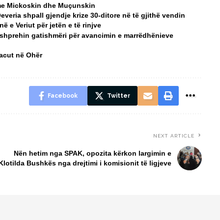
a me Mickoskin dhe Muçunskin
Qeveria shpall gjendje krize 30-ditore në të gjithë vendin
 e Veriut për jetën e të rinjve
 shprehin gatishmëri për avancimin e marrëdhënieve
Macut në Ohër
Facebook
Twitter
NEXT ARTICLE
Nën hetim nga SPAK, opozita kërkon largimin e
Klotilda Bushkës nga drejtimi i komisionit të ligjeve