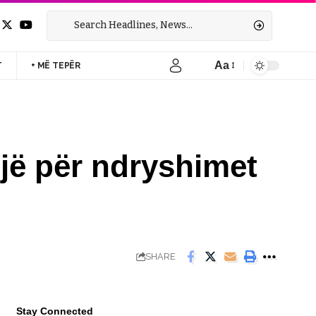
Aa
T
+ MË TEPËR
Font
Resizer
jë për ndryshimet
SHARE
Stay Connected