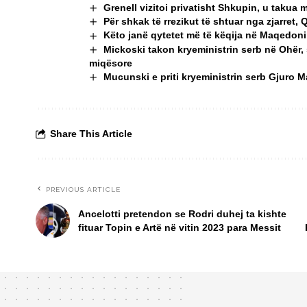
Grenell vizitoi privatisht Shkupin, u taku
Për shkak të rrezikut të shtuar nga zjarret, 
Këto janë qytetet më të këqija në Maqedoninë
Mickoski takon kryeministrin serb në Ohër,
miqësore
Mucunski e priti kryeministrin serb Gjuro 
Share This Article
PREVIOUS ARTICLE
Ancelotti pretendon se Rodri duhej ta kishte
fituar Topin e Artë në vitin 2023 para Messit