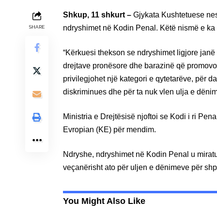
Shkup, 11 shkurt –
Gjykata Kushtetuese nesë
ndryshimet në Kodin Penal. Këtë nismë e ka 
SHARE
“Kërkuesi thekson se ndryshimet ligjore janë 
drejtave pronësore dhe barazinë që promovo
privilegjohet një kategori e qytetarëve, për d
diskriminues dhe për ta nuk vlen ulja e dëni
Ministria e Drejtësisë njoftoi se Kodi i ri Pe
Evropian (KE) për mendim.
Ndryshe, ndryshimet në Kodin Penal u mirat
veçanërisht ato për uljen e dënimeve për shpë
You Might Also Like