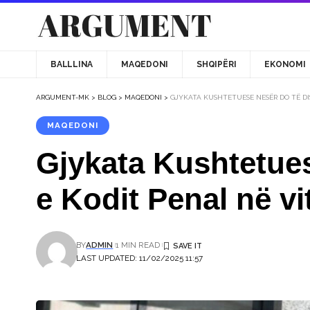
BALLLINA
MAQEDONI
SHQIPËRI
EKONOMI
ARGUMENT-MK
>
BLOG
>
MAQEDONI
>
GJYKATA KUSHTETUESE NESËR DO TË DI
MAQEDONI
Gjykata Kushtetues
e Kodit Penal në vi
BY
ADMIN
1 MIN READ
LAST UPDATED: 11/02/2025 11:57