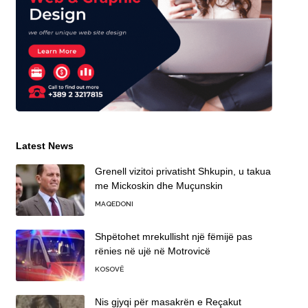
Latest News
Grenell vizitoi privatisht Shkupin, u takua
me Mickoskin dhe Muçunskin
MAQEDONI
Shpëtohet mrekullisht një fëmijë pas
rënies në ujë në Motrovicë
KOSOVË
Nis gjyqi për masakrën e Reçakut