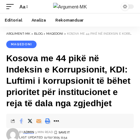
Aa
Font
Resizer
Editorial
Analiza
Rekomanduar
ARGUMENT-MK
>
BLOG
>
MAQEDONI
>
KOSOVA ME 44 PIKË NË INDEKSIN E KORRUPSIONIT, KDI: LUFTIMI I KORRUPSIONIT TË BËHET PRIORITET PËR INSTITUCIONET E REJA TË DALA NGA ZGJEDHJET
MAQEDONI
Kosova me 44 pikë në
Indeksin e Korrupsionit, KDI:
Luftimi i korrupsionit të bëhet
prioritet për institucionet e
reja të dala nga zgjedhjet
BY
ADMIN
3 MIN READ
LAST UPDATED: 11/02/2025 11:54