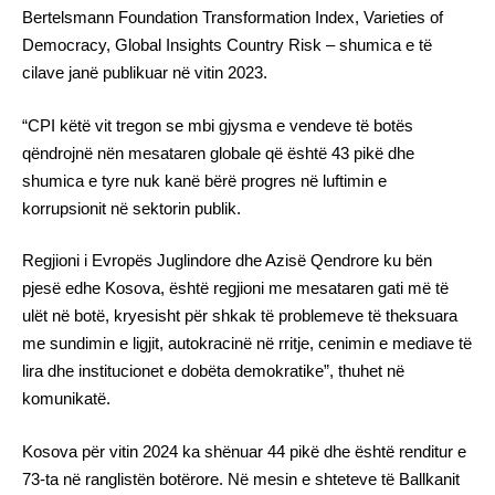
Bertelsmann Foundation Transformation Index, Varieties of
Democracy, Global Insights Country Risk – shumica e të
cilave janë publikuar në vitin 2023.
“CPI këtë vit tregon se mbi gjysma e vendeve të botës
qëndrojnë nën mesataren globale që është 43 pikë dhe
shumica e tyre nuk kanë bërë progres në luftimin e
korrupsionit në sektorin publik.
Regjioni i Evropës Juglindore dhe Azisë Qendrore ku bën
pjesë edhe Kosova, është regjioni me mesataren gati më të
ulët në botë, kryesisht për shkak të problemeve të theksuara
me sundimin e ligjit, autokracinë në rritje, cenimin e mediave të
lira dhe institucionet e dobëta demokratike”, thuhet në
komunikatë.
Kosova për vitin 2024 ka shënuar 44 pikë dhe është renditur e
73-ta në ranglistën botërore. Në mesin e shteteve të Ballkanit