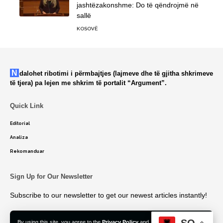
jashtëzakonshme: Do të qëndrojmë në
sallë
KOSOVË
Ndalohet ribotimi i përmbajtjes (lajmeve dhe të gjitha shkrimeve
të tjera) pa lejen me shkrim të portalit “Argument”.
Quick Link
Editorial
Analiza
Rekomanduar
Sign Up for Our Newsletter
Subscribe to our newsletter to get our newest articles instantly!
SQ
By using this site, you agree to the
Privacy Policy
and