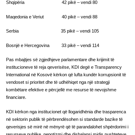
Shqipëria 42 pikë – vendi 80
Maqedonia e Veriut 40 pikë – vendi 88
Serbia 35 pikë – vendi 105
Bosnjë e Hercegovina 33 pikë – vendi 114
Pas mbajtjes së zgjedhjeve parlamentare dhe krijimit të
institucioneve të reja qeverisëse, KDI degë e Transparency
International në Kosovë kërkon që lufta kundër korrupsionit të
vendoset si prioritet dhe të udhëhiqet nga një strategji
kombëtare efektive e përcjellë me resurse të nevojshme
financiare.
KDI kërkon nga institucionet që llogaridhënia dhe trasparenca
në sektorin publik të përbrendësohen si standarde bazike të
qeverisjes së mirë në mënyrë që të parandalohet shpërdorimi i
resurseve publike, nepotizmi dhe disbalansi midis pushteteve.