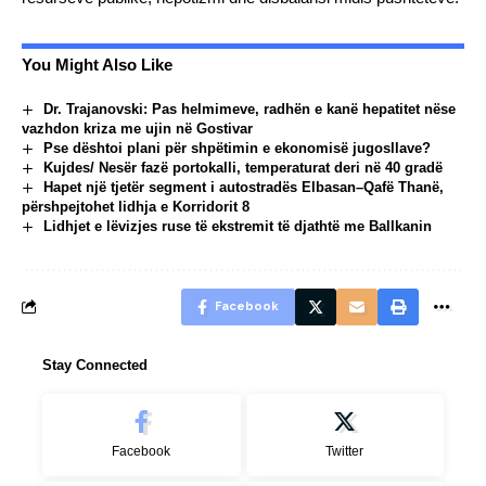
You Might Also Like
Dr. Trajanovski: Pas helmimeve, radhën e kanë hepatitet nëse
vazhdon kriza me ujin në Gostivar
Pse dështoi plani për shpëtimin e ekonomisë jugosllave?
Kujdes/ Nesër fazë portokalli, temperaturat deri në 40 gradë
Hapet një tjetër segment i autostradës Elbasan–Qafë Thanë,
përshpejtohet lidhja e Korridorit 8
Lidhjet e lëvizjes ruse të ekstremit të djathtë me Ballkanin
Facebook
Stay Connected
Facebook
Twitter