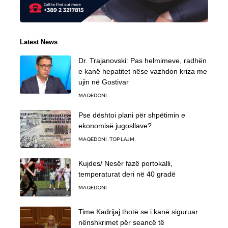
Latest News
Dr. Trajanovski: Pas helmimeve, radhën
e kanë hepatitet nëse vazhdon kriza me
ujin në Gostivar
MAQEDONI
Pse dështoi plani për shpëtimin e
ekonomisë jugosllave?
MAQEDONI
TOP LAJM
Kujdes/ Nesër fazë portokalli,
temperaturat deri në 40 gradë
MAQEDONI
Time Kadrijaj thotë se i kanë siguruar
nënshkrimet për seancë të