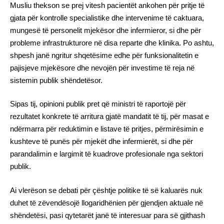
Musliu thekson se prej vitesh pacientët ankohen për pritje të
gjata për kontrolle specialistike dhe intervenime të caktuara,
mungesë të personelit mjekësor dhe infermieror, si dhe për
probleme infrastrukturore në disa reparte dhe klinika. Po ashtu,
shpesh janë ngritur shqetësime edhe për funksionalitetin e
pajisjeve mjekësore dhe nevojën për investime të reja në
sistemin publik shëndetësor.
Sipas tij, opinioni publik pret që ministri të raportojë për
rezultatet konkrete të arritura gjatë mandatit të tij, për masat e
ndërmarra për reduktimin e listave të pritjes, përmirësimin e
kushteve të punës për mjekët dhe infermierët, si dhe për
parandalimin e largimit të kuadrove profesionale nga sektori
publik.
Ai vlerëson se debati për çështje politike të së kaluarës nuk
duhet të zëvendësojë llogaridhënien për gjendjen aktuale në
shëndetësi, pasi qytetarët janë të interesuar para së gjithash