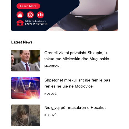
Latest News
Grenell vizitoi privatisht Shkupin, u
takua me Mickoskin dhe Muçunskin
MAQEDONI
Shpëtohet mrekullisht një fëmijë pas
rënies në ujë në Motrovicë
KOSOVË
Nis gjyqi për masakrën e Reçakut
KOSOVË