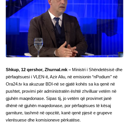
Shkup, 12 qershor, Zhurnal.mk –
Ministri i Shëndetësisë dhe
përfaqësuesi i VLEN-it, Azir Aliu, në emisionin “nPodium” në
Ora24.tv ka akuzuar BDI-në se gjatë kohës sa ka qenë në
pushtet, provimi për administratën është zhvilluar vetëm në
gjuhën maqedonase. Sipas tij, jo vetëm që provimet janë
dhënë në gjuhën maqedonase, por përfaqësues të kësaj
garniture, tashmë në opozitë, kanë qenë pjesë e grupeve
vlerësuese dhe komisioneve përkatëse.