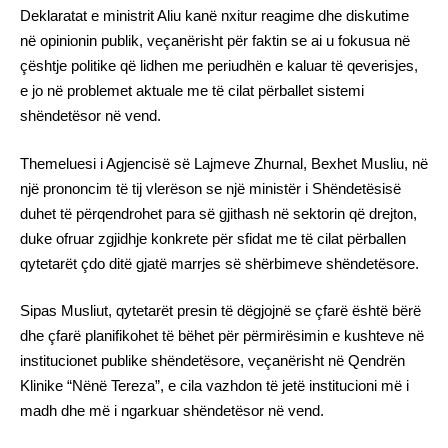
Deklaratat e ministrit Aliu kanë nxitur reagime dhe diskutime
në opinionin publik, veçanërisht për faktin se ai u fokusua në
çështje politike që lidhen me periudhën e kaluar të qeverisjes,
e jo në problemet aktuale me të cilat përballet sistemi
shëndetësor në vend.
Themeluesi i Agjencisë së Lajmeve Zhurnal, Bexhet Musliu, në
një prononcim të tij vlerëson se një ministër i Shëndetësisë
duhet të përqendrohet para së gjithash në sektorin që drejton,
duke ofruar zgjidhje konkrete për sfidat me të cilat përballen
qytetarët çdo ditë gjatë marrjes së shërbimeve shëndetësore.
Sipas Musliut, qytetarët presin të dëgjojnë se çfarë është bërë
dhe çfarë planifikohet të bëhet për përmirësimin e kushteve në
institucionet publike shëndetësore, veçanërisht në Qendrën
Klinike “Nënë Tereza”, e cila vazhdon të jetë institucioni më i
madh dhe më i ngarkuar shëndetësor në vend.