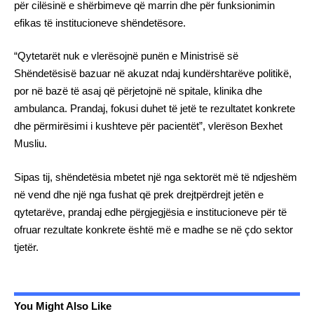
për cilësinë e shërbimeve që marrin dhe për funksionimin
efikas të institucioneve shëndetësore.
“Qytetarët nuk e vlerësojnë punën e Ministrisë së
Shëndetësisë bazuar në akuzat ndaj kundërshtarëve politikë,
por në bazë të asaj që përjetojnë në spitale, klinika dhe
ambulanca. Prandaj, fokusi duhet të jetë te rezultatet konkrete
dhe përmirësimi i kushteve për pacientët”, vlerëson Bexhet
Musliu.
Sipas tij, shëndetësia mbetet një nga sektorët më të ndjeshëm
në vend dhe një nga fushat që prek drejtpërdrejt jetën e
qytetarëve, prandaj edhe përgjegjësia e institucioneve për të
ofruar rezultate konkrete është më e madhe se në çdo sektor
tjetër.
You Might Also Like