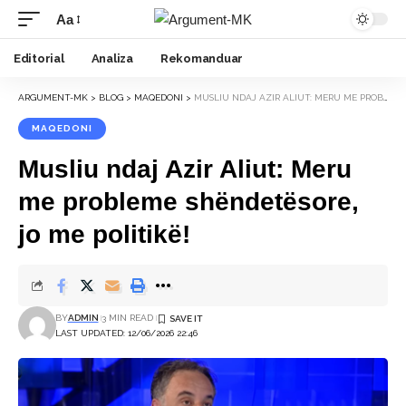
Aa
Font
Resizer
Editorial
Analiza
Rekomanduar
ARGUMENT-MK
>
BLOG
>
MAQEDONI
>
MUSLIU NDAJ AZIR ALIUT: MERU ME PROBLEME SHËNDETËSORE, JO ME POLITIKË!
MAQEDONI
Musliu ndaj Azir Aliut: Meru
me probleme shëndetësore,
jo me politikë!
BY
ADMIN
3 MIN READ
LAST UPDATED: 12/06/2026 22:46