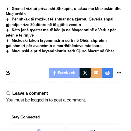
Grenell vizitoi privatisht Shkupin, u takua me Mickoskin dhe
Muçunskin
Për shkak të rrezikut të shtuar nga zjarret, Qeveria shpall
gjendje krize 30-ditore në të gjithë vendin
Këto janë qytetet më të këqija në Maqedoninë e Veriut për
jetën e të rinjve
Mickoski takon kryeministrin serb në Ohër, shprehin
gatishmëri për avancimin e marrëdhënieve miqësore
Mucunski e priti kryeministrin serb Gjuro Macut në Ohër
Facebook
Leave a comment
You must be
logged in
to post a comment.
Stay Connected