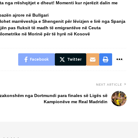
a nga rrëshqitjet e dheut! Momenti kur njerëzit dalin me
bazën ajrore në Bullgari
ohet marrëveshja e Shengenit për lëvizjen e lirë nga Spanja
njën pas fluksit të madh të emigrantëve në Ceuta
ilometrike në Morinë për të hyrë në Kosovë
Facebook
Twitter
NEXT ARTICLE
ëzakonshëm nga Dortmundi para finales së Ligës së
Kampionëve me Real Madridin