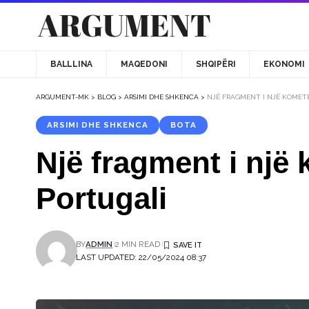
BALLLINA
MAQEDONI
SHQIPËRI
EKONOMI
ARGUMENT-MK
>
BLOG
>
ARSIMI DHE SHKENCA
>
NJË FRAGMENT I NJË KOMETE
ARSIMI DHE SHKENCA
BOTA
Një fragment i një 
Portugali
BY
ADMIN
2 MIN READ
LAST UPDATED: 22/05/2024 08:37