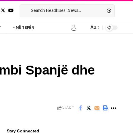
Aa
T
+ MË TEPËR
Font
Resizer
n mbi Spanjë dhe
SHARE
Stay Connected