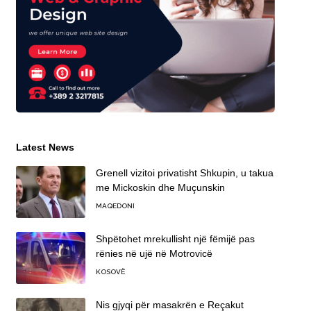
Latest News
Grenell vizitoi privatisht Shkupin, u takua
me Mickoskin dhe Muçunskin
MAQEDONI
Shpëtohet mrekullisht një fëmijë pas
rënies në ujë në Motrovicë
KOSOVË
Nis gjyqi për masakrën e Reçakut