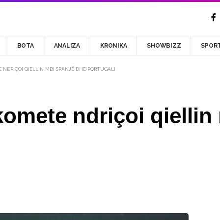
BOTA
ANALIZA
KRONIKA
SHOWBIZZ
SPOR
 NDRIÇOI QIELLIN MBI SPANJË DHE PORTUGALI
komete ndriçoi qielli