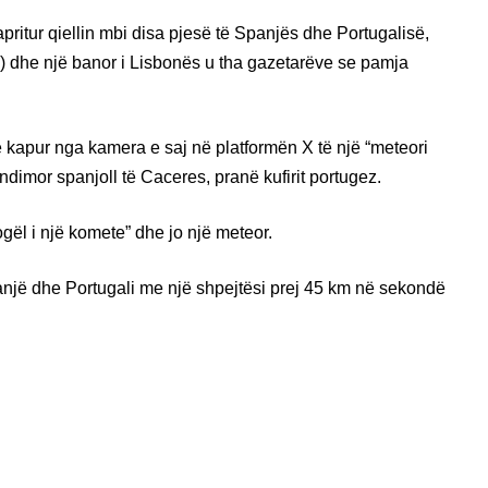
ritur qiellin mbi disa pjesë të Spanjës dhe Portugalisë,
) dhe një banor i Lisbonës u tha gazetarëve se pamja
 kapur nga kamera e saj në platformën X të një “meteori
ndimor spanjoll të Caceres, pranë kufirit portugez.
ogël i një komete” dhe jo një meteor.
anjë dhe Portugali me një shpejtësi prej 45 km në sekondë