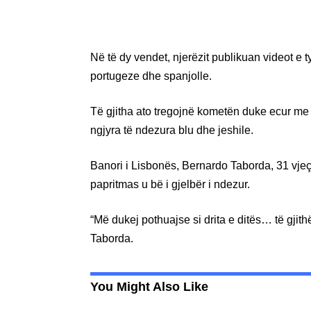
Në të dy vendet, njerëzit publikuan videot e 
portugeze dhe spanjolle.
Të gjitha ato tregojnë kometën duke ecur me 
ngjyra të ndezura blu dhe jeshile.
Banori i Lisbonës, Bernardo Taborda, 31 vjeç,
papritmas u bë i gjelbër i ndezur.
“Më dukej pothuajse si drita e ditës… të gjit
Taborda.
You Might Also Like