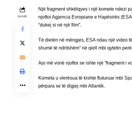
Një fragment shkëlqyes i një komete ndezi pap
njoftoi Agjencia Evropiane e Hapësirës (ESA
SHARE
“dukej si në një film”.
Të dielën në mëngjes, ESA ndau një video të
shumë të ndritshëm” në qiell mbi qytetin perë
Ajo më vonë njoftoi se ishte një “fragment i v
Kometa u vlerësua të kishte fluturuar mbi Sp
përpara se të digjej mbi Atlantik.