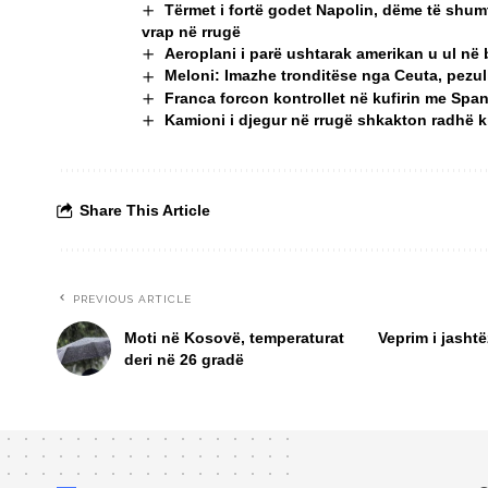
Tërmet i fortë godet Napolin, dëme të shumt
vrap në rrugë
Aeroplani i parë ushtarak amerikan u ul në 
Meloni: Imazhe tronditëse nga Ceuta, pezull
Franca forcon kontrollet në kufirin me Spa
Kamioni i djegur në rrugë shkakton radhë k
Share This Article
PREVIOUS ARTICLE
Moti në Kosovë, temperaturat
Veprim i jasht
deri në 26 gradë