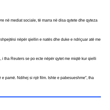
tyre në mediat sociale, të marra në disa qytete dhe qyteza
shpejtësi nëpër qiellin e natës dhe duke e ndriçuar atë me
 i tha Reuters se po ecte nëpër qytet me miqtë kur qielli
hë e pamë. Ndihej si një film. Ishte e pabesueshme”, tha