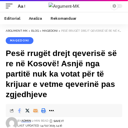
Aa
Font
Resizer
Editorial
Analiza
Rekomanduar
ARGUMENT-MK
>
BLOG
>
MAQEDONI
>
PESË RRUGËT DREJT QEVERISË SË RE NË KOSOVË! ASNJË NGA PARTITË NUK KA VOTAT PËR TË KRIJUAR E VETME QEVERINË PAS ZGJEDHJEVE
MAQEDONI
Pesë rrugët drejt qeverisë së
re në Kosovë! Asnjë nga
partitë nuk ka votat për të
krijuar e vetme qeverinë pas
zgjedhjeve
BY
ADMIN
2 MIN READ
LAST UPDATED: 14/02/2025 14:16