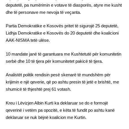
deputetë, pa numërimin e votave të diasporës, atyre me kusht
dhe të personave me nevoja të veçanta.
Partia Demokratike e Kosovës pritet të sigurojë 25 deputetë,
Lidhja Demokratike e Kosovës do 20 deputetë dhe koalicioni
AAK-NISMA tetë ulëse.
10 mandate janë të garantuara me Kushtetutë për komunitetin
serbë dhe 10 të tjera për komunitetet pakicë të tjera.
Analistët politik rendisin pesë skenarë të mundshëm për
krijimin e një qeverie, që po ashtu presin të jetë e brishtë, me
shumicë të thjeshtë prej 61 votash.
Kreu i Lëvizjen Albin Kurti ka deklaruar se do e formojë
qeverinë i vetëm pa opozitë, e këta të fundit po ashtu kanë
deklaruar se nuk bëjnë koalicion me Kurtin.