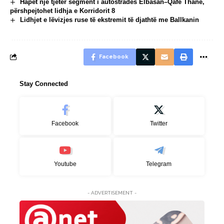
Hapet një tjetër segment i autostradës Elbasan–Qafë Thanë,
përshpejtohet lidhja e Korridorit 8
Lidhjet e lëvizjes ruse të ekstremit të djathtë me Ballkanin
Facebook
Stay Connected
Facebook
Twitter
Youtube
Telegram
- ADVERTISEMENT -