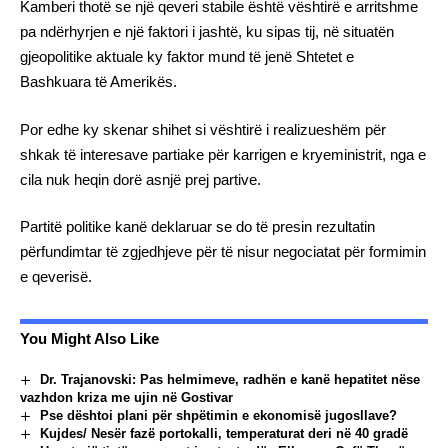
Kamberi thotë se një qeveri stabile është vështirë e arritshme
pa ndërhyrjen e një faktori i jashtë, ku sipas tij, në situatën
gjeopolitike aktuale ky faktor mund të jenë Shtetet e
Bashkuara të Amerikës.
Por edhe ky skenar shihet si vështirë i realizueshëm për
shkak të interesave partiake për karrigen e kryeministrit, nga e
cila nuk heqin dorë asnjë prej partive.
Partitë politike kanë deklaruar se do të presin rezultatin
përfundimtar të zgjedhjeve për të nisur negociatat për formimin
e qeverisë.
You Might Also Like
Dr. Trajanovski: Pas helmimeve, radhën e kanë hepatitet nëse
vazhdon kriza me ujin në Gostivar
Pse dështoi plani për shpëtimin e ekonomisë jugosllave?
Kujdes/ Nesër fazë portokalli, temperaturat deri në 40 gradë