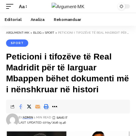
Aa
Font
Resizer
Editorial
Analiza
Rekomanduar
ARGUMENT-MK
>
BLOG
>
SPORT
>
PETICIONI I TIFOZËVE TË REAL MADRIDIT PËR TË LARGUAR MBAPPEN BËHET DOKUMENTI MË I NËNSHKRUAR NË HISTORI
SPORT
Peticioni i tifozëve të Real
Madridit për të larguar
Mbappen bëhet dokumenti më
i nënshkruar në histori
BY
ADMIN
1 MIN READ
LAST UPDATED: 07/05/2026 15:46