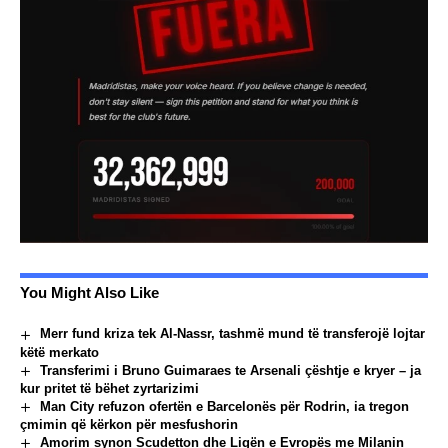
You Might Also Like
Merr fund kriza tek Al-Nassr, tashmë mund të transferojë lojtar
këtë merkato
Transferimi i Bruno Guimaraes te Arsenali çështje e kryer – ja
kur pritet të bëhet zyrtarizimi
Man City refuzon ofertën e Barcelonës për Rodrin, ia tregon
çmimin që kërkon për mesfushorin
Amorim synon Scudetton dhe Ligën e Evropës me Milanin