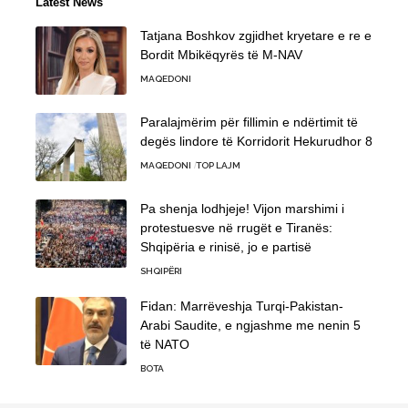
Latest News
Tatjana Boshkov zgjidhet kryetare e re e
Bordit Mbikëqyrës të M-NAV
MAQEDONI
Paralajmërim për fillimin e ndërtimit të
degës lindore të Korridorit Hekurudhor 8
MAQEDONI
TOP LAJM
Pa shenja lodhjeje! Vijon marshimi i
protestuesve në rrugët e Tiranës:
Shqipëria e rinisë, jo e partisë
SHQIPËRI
Fidan: Marrëveshja Turqi-Pakistan-
Arabi Saudite, e ngjashme me nenin 5
të NATO
BOTA