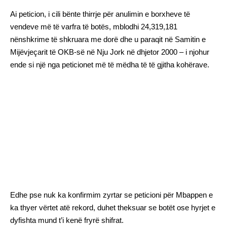
Ai peticion, i cili bënte thirrje për anulimin e borxheve të
vendeve më të varfra të botës, mblodhi 24,319,181
nënshkrime të shkruara me dorë dhe u paraqit në Samitin e
Mijëvjeçarit të OKB-së në Nju Jork në dhjetor 2000 – i njohur
ende si një nga peticionet më të mëdha të të gjitha kohërave.
Edhe pse nuk ka konfirmim zyrtar se peticioni për Mbappen e
ka thyer vërtet atë rekord, duhet theksuar se botët ose hyrjet e
dyfishta mund t’i kenë fryrë shifrat.