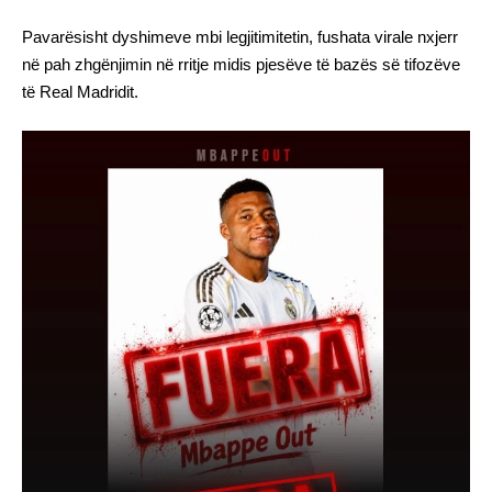
Pavarësisht dyshimeve mbi legjitimitetin, fushata virale nxjerr
në pah zhgënjimin në rritje midis pjesëve të bazës së tifozëve
të Real Madridit.