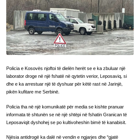
Policia e Kosovës njoftoi të dielën herët se e ka zbuluar një
laborator droge në një fshatë në qytetin verior, Leposaviq, si
dhe e ka arrestuar një të dyshuar për këtë rast në Jarinjë,
pikën kufitare me Serbinë.
Policia tha në një komunikatë për media se kishte pranuar
informata të shtunën se në një shtëpi në fshatin Granican të
Leposaviqit dyshohej se po kultivoheshin bimë të kanabisit.
Njësia antidrogë ka dalë në vendin e ngjarjes dhe “gjatë