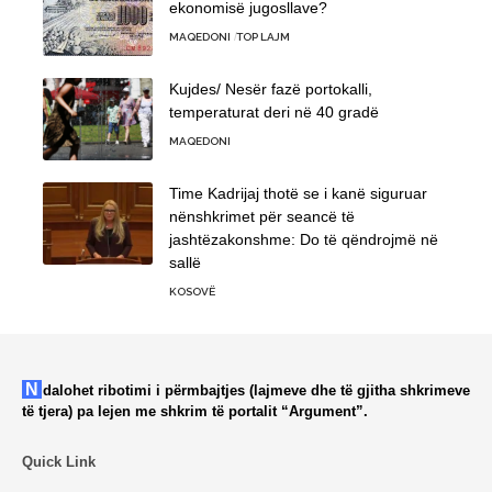
ekonomisë jugosllave?
MAQEDONI
TOP LAJM
Kujdes/ Nesër fazë portokalli,
temperaturat deri në 40 gradë
MAQEDONI
Time Kadrijaj thotë se i kanë siguruar
nënshkrimet për seancë të
jashtëzakonshme: Do të qëndrojmë në
sallë
KOSOVË
Ndalohet ribotimi i përmbajtjes (lajmeve dhe të gjitha shkrimeve
të tjera) pa lejen me shkrim të portalit “Argument”.
Quick Link