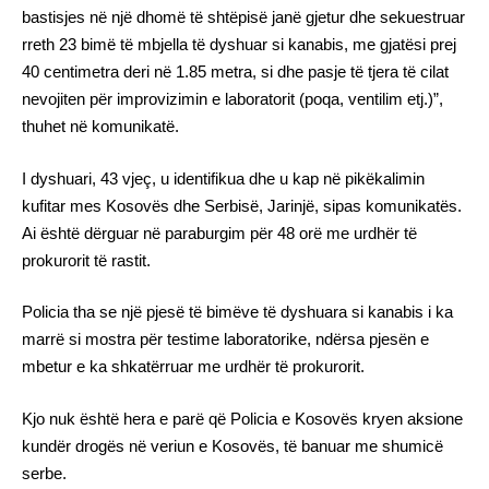
bastisjes në një dhomë të shtëpisë janë gjetur dhe sekuestruar
rreth 23 bimë të mbjella të dyshuar si kanabis, me gjatësi prej
40 centimetra deri në 1.85 metra, si dhe pasje të tjera të cilat
nevojiten për improvizimin e laboratorit (poqa, ventilim etj.)”,
thuhet në komunikatë.
I dyshuari, 43 vjeç, u identifikua dhe u kap në pikëkalimin
kufitar mes Kosovës dhe Serbisë, Jarinjë, sipas komunikatës.
Ai është dërguar në paraburgim për 48 orë me urdhër të
prokurorit të rastit.
Policia tha se një pjesë të bimëve të dyshuara si kanabis i ka
marrë si mostra për testime laboratorike, ndërsa pjesën e
mbetur e ka shkatërruar me urdhër të prokurorit.
Kjo nuk është hera e parë që Policia e Kosovës kryen aksione
kundër drogës në veriun e Kosovës, të banuar me shumicë
serbe.