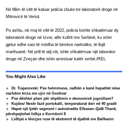
Në fillim të vitit të kaluar policia zbuloi tre laboratorë droge në
Mitrovicë të Veriut.
Po ashtu, në maj të vitit të 2022, policia kishte shkatërruar dy
laboratorë droge në Izvor, afër kufirit me Serbinë, ku ishin
gjetur edhe sasi të mëdha të bimëve narkotike, të llojit
marihuanë. Në prill të atij viti, ishte shkatërruar një laborator
droge në Zveçan dhe ishin arrestuar katër serbë./REL
You Might Also Like
Dr. Trajanovski: Pas helmimeve, radhën e kanë hepatitet nëse
vazhdon kriza me ujin në Gostivar
Pse dështoi plani për shpëtimin e ekonomisë jugosllave?
Kujdes/ Nesër fazë portokalli, temperaturat deri në 40 gradë
Hapet një tjetër segment i autostradës Elbasan–Qafë Thanë,
përshpejtohet lidhja e Korridorit 8
Lidhjet e lëvizjes ruse të ekstremit të djathtë me Ballkanin