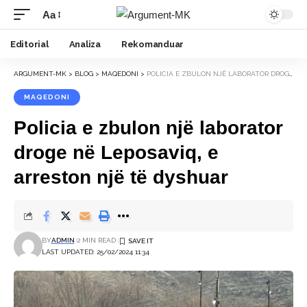
Aa
Font
Resizer
Editorial
Analiza
Rekomanduar
ARGUMENT-MK
>
BLOG
>
MAQEDONI
>
POLICIA E ZBULON NJË LABORATOR DROGE NË LEPOSAVIQ, E ARRESTON NJË TË DYSHUAR
MAQEDONI
Policia e zbulon një laborator
droge në Leposaviq, e
arreston një të dyshuar
BY
ADMIN
2 MIN READ
LAST UPDATED: 25/02/2024 11:34