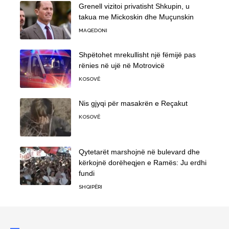
Grenell vizitoi privatisht Shkupin, u
takua me Mickoskin dhe Muçunskin
MAQEDONI
Shpëtohet mrekullisht një fëmijë pas
rënies në ujë në Motrovicë
KOSOVË
Nis gjyqi për masakrën e Reçakut
KOSOVË
Qytetarët marshojnë në bulevard dhe
kërkojnë dorëheqjen e Ramës: Ju erdhi
fundi
SHQIPËRI