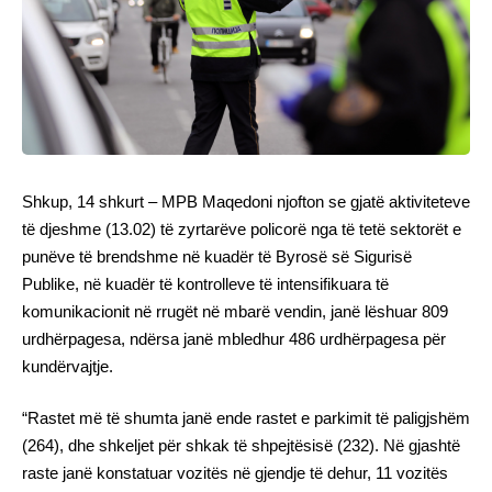
Shkup, 14 shkurt – MPB Maqedoni njofton se gjatë aktiviteteve
të djeshme (13.02) të zyrtarëve policorë nga të tetë sektorët e
punëve të brendshme në kuadër të Byrosë së Sigurisë
Publike, në kuadër të kontrolleve të intensifikuara të
komunikacionit në rrugët në mbarë vendin, janë lëshuar 809
urdhërpagesa, ndërsa janë mbledhur 486 urdhërpagesa për
kundërvajtje.
“Rastet më të shumta janë ende rastet e parkimit të paligjshëm
(264), dhe shkeljet për shkak të shpejtësisë (232). Në gjashtë
raste janë konstatuar vozitës në gjendje të dehur, 11 vozitës