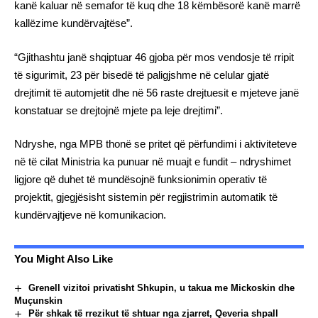
kanë kaluar në semafor të kuq dhe 18 këmbësorë kanë marrë
kallëzime kundërvajtëse”.
“Gjithashtu janë shqiptuar 46 gjoba për mos vendosje të rripit
të sigurimit, 23 për bisedë të paligjshme në celular gjatë
drejtimit të automjetit dhe në 56 raste drejtuesit e mjeteve janë
konstatuar se drejtojnë mjete pa leje drejtimi”.
Ndryshe, nga MPB thonë se pritet që përfundimi i aktiviteteve
në të cilat Ministria ka punuar në muajt e fundit – ndryshimet
ligjore që duhet të mundësojnë funksionimin operativ të
projektit, gjegjësisht sistemin për regjistrimin automatik të
kundërvajtjeve në komunikacion.
You Might Also Like
Grenell vizitoi privatisht Shkupin, u takua me Mickoskin dhe
Muçunskin
Për shkak të rrezikut të shtuar nga zjarret, Qeveria shpall