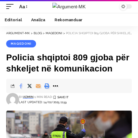
Aa
Font
Resizer
Editorial
Analiza
Rekomanduar
ARGUMENT-MK
>
BLOG
>
MAQEDONI
>
POLICIA SHQIPTOI 809 GJOBA PËR SHKELJET NË KOMUNIKACION
MAQEDONI
Policia shqiptoi 809 gjoba për
shkeljet në komunikacion
BY
ADMIN
1 MIN READ
LAST UPDATED: 14/02/2025 11:59