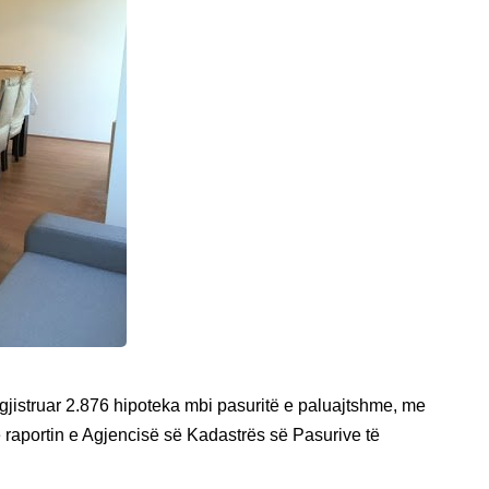
regjistruar 2.876 hipoteka mbi pasuritë e paluajtshme, me
në raportin e Agjencisë së Kadastrës së Pasurive të