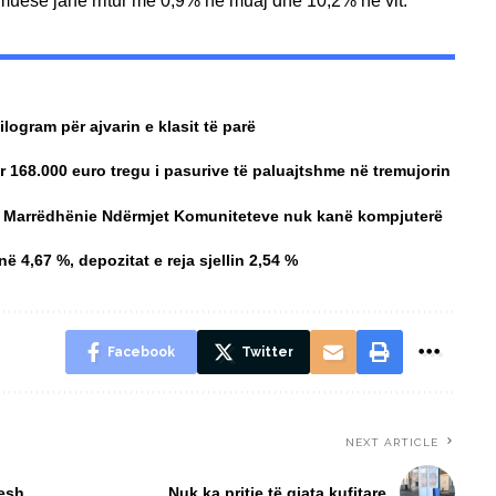
muese janë rritur me 0,9% në muaj dhe 10,2% në vit.
logram për ajvarin e klasit të parë
 168.000 euro tregu i pasurive të paluajtshme në tremujorin
ër Marrëdhënie Ndërmjet Komuniteteve nuk kanë kompjuterë
 4,67 %, depozitat e reja sjellin 2,54 %
Facebook
Twitter
NEXT ARTICLE
hesh
Nuk ka pritje të gjata kufitare