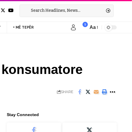
9
Aa
T
+ MË TEPËR
Font
Resizer
e konsumatore
SHARE
Stay Connected