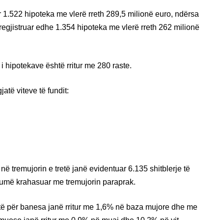
r 1.522 hipoteka me vlerë rreth 289,5 milionë euro, ndërsa
 regjistruar edhe 1.354 hipoteka me vlerë rreth 262 milionë
 i hipotekave është rritur me 280 raste.
jatë viteve të fundit:
ë tremujorin e tretë janë evidentuar 6.135 shitblerje të
humë krahasuar me tremujorin paraprak.
të për banesa janë rritur me 1,6% në baza mujore dhe me