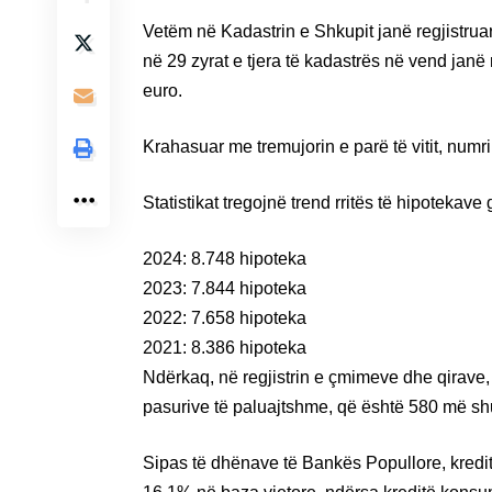
Vetëm në Kadastrin e Shkupit janë regjistrua
në 29 zyrat e tjera të kadastrës në vend janë
euro.
Krahasuar me tremujorin e parë të vitit, numri
Statistikat tregojnë trend rritës të hipotekave g
2024: 8.748 hipoteka
2023: 7.844 hipoteka
2022: 7.658 hipoteka
2021: 8.386 hipoteka
Ndërkaq, në regjistrin e çmimeve dhe qirave, n
pasurive të paluajtshme, që është 580 më s
Sipas të dhënave të Bankës Popullore, kredi