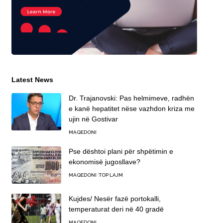
Latest News
Dr. Trajanovski: Pas helmimeve, radhën
e kanë hepatitet nëse vazhdon kriza me
ujin në Gostivar
MAQEDONI
Pse dështoi plani për shpëtimin e
ekonomisë jugosllave?
MAQEDONI
TOP LAJM
Kujdes/ Nesër fazë portokalli,
temperaturat deri në 40 gradë
MAQEDONI