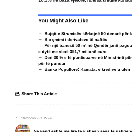
16,1% në baza vjetore, ndërsa kreditë konsu
You Might Also Like
Bujqit e Strumicës kërkojnë 50 denarë për ki
Bie çmimi i derivateve të naftës
Për një banesë 50 m² në Qendër janë paguar
e dytë me vlerë 351,7 milionë euro
Deri 30 % e të punësuarve në Ministrinë p
për të punuar
Banka Popullore: Kamatat e kredive u ulën në
Share This Article
PREVIOUS ARTICLE
Në vend është më lirë të vishesh sesa të ushqe