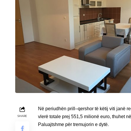
Në periudhën prill–qershor të këtij viti janë 
vlerë totale prej 551,5 milionë euro, thuhet 
SHARE
Paluajtshme për tremujorin e dytë.