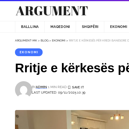
BALLLINA
MAQEDONI
SHQIPËRI
EKONOMI
ARGUMENT-MK
>
BLOG
>
EKONOMI
>
RRITJE E KËRKESËS PËR KREDI BANESOR
EKONOMI
Rritje e kërkesës 
BY
ADMIN
1 MIN READ
LAST UPDATED: 09/11/2025 10:39