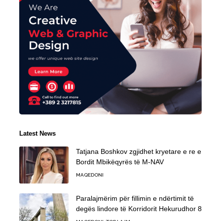
Latest News
Tatjana Boshkov zgjidhet kryetare e re e
Bordit Mbikëqyrës të M-NAV
MAQEDONI
Paralajmërim për fillimin e ndërtimit të
degës lindore të Korridorit Hekurudhor 8