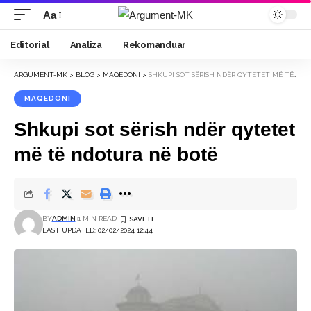
Aa
Font
Resizer
Editorial
Analiza
Rekomanduar
ARGUMENT-MK
>
BLOG
>
MAQEDONI
>
SHKUPI SOT SËRISH NDËR QYTETET MË TË NDOTURA NË BOTË
MAQEDONI
Shkupi sot sërish ndër qytetet
më të ndotura në botë
BY
ADMIN
1 MIN READ
LAST UPDATED: 02/02/2024 12:44