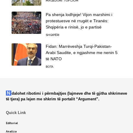
MAQEDONI
TOP LAJM
Pa shenja lodhjeje! Vijon marshimi i
protestuesve në rrugët e Tiranës:
Shqipëria e rinisë, jo e partisë
SHQIPËRI
Fidan: Marrëveshja Turqi-Pakistan-
Arabi Saudite, e ngjashme me nenin 5
të NATO
BOTA
Ndalohet ribotimi i përmbajtjes (lajmeve dhe të gjitha shkrimeve
të tjera) pa lejen me shkrim të portalit “Argument”.
Quick Link
Editorial
Analiza