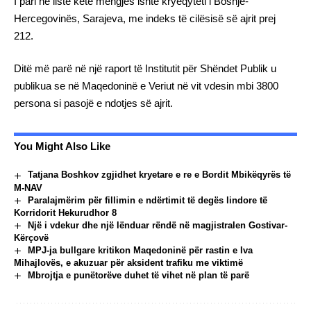
I pari në listë këtë mëngjes ishte kryeqyteti i Bosnje-
Hercegovinës, Sarajeva, me indeks të cilësisë së ajrit prej
212.
Ditë më parë në një raport të Institutit për Shëndet Publik u
publikua se në Maqedoninë e Veriut në vit vdesin mbi 3800
persona si pasojë e ndotjes së ajrit.
You Might Also Like
Tatjana Boshkov zgjidhet kryetare e re e Bordit Mbikëqyrës të
M-NAV
Paralajmërim për fillimin e ndërtimit të degës lindore të
Korridorit Hekurudhor 8
Një i vdekur dhe një lënduar rëndë në magjistralen Gostivar-
Kërçovë
MPJ-ja bullgare kritikon Maqedoninë për rastin e Iva
Mihajlovës, e akuzuar për aksident trafiku me viktimë
Mbrojtja e punëtorëve duhet të vihet në plan të parë