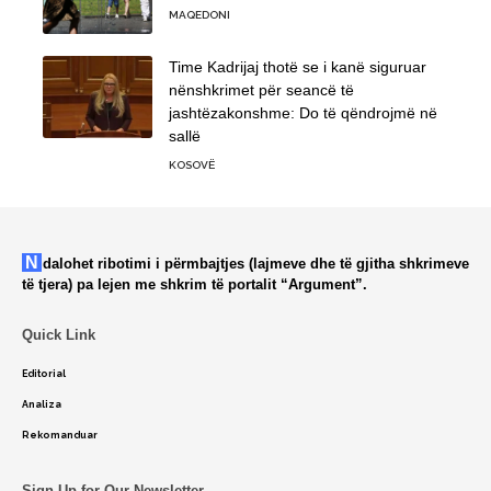
MAQEDONI
Time Kadrijaj thotë se i kanë siguruar
nënshkrimet për seancë të
jashtëzakonshme: Do të qëndrojmë në
sallë
KOSOVË
Ndalohet ribotimi i përmbajtjes (lajmeve dhe të gjitha shkrimeve
të tjera) pa lejen me shkrim të portalit “Argument”.
Quick Link
Editorial
Analiza
Rekomanduar
Sign Up for Our Newsletter