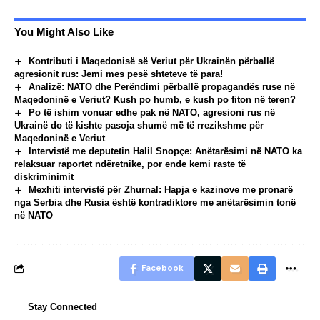
You Might Also Like
Kontributi i Maqedonisë së Veriut për Ukrainën përballë
agresionit rus: Jemi mes pesë shteteve të para!
Analizë: NATO dhe Perëndimi përballë propagandës ruse në
Maqedoninë e Veriut? Kush po humb, e kush po fiton në teren?
Po të ishim vonuar edhe pak në NATO, agresioni rus në
Ukrainë do të kishte pasoja shumë më të rrezikshme për
Maqedoninë e Veriut
Intervistë me deputetin Halil Snopçe: Anëtarësimi në NATO ka
relaksuar raportet ndëretnike, por ende kemi raste të
diskriminimit
Mexhiti intervistë për Zhurnal: Hapja e kazinove me pronarë
nga Serbia dhe Rusia është kontradiktore me anëtarësimin tonë
në NATO
Facebook
Stay Connected