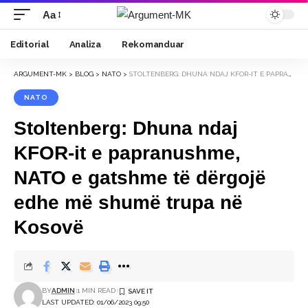
Aa
Font
Resizer
Editorial
Analiza
Rekomanduar
ARGUMENT-MK
>
BLOG
>
NATO
>
STOLTENBERG: DHUNA NDAJ KFOR-IT E PAPRANUSHME, NATO E GATSHME TË DËRGOJË EDHE MË SHUMË TRUPA NË KOSOVË
NATO
Stoltenberg: Dhuna ndaj
KFOR-it e papranushme,
NATO e gatshme të dërgojë
edhe më shumë trupa në
Kosovë
BY
ADMIN
1 MIN READ
LAST UPDATED: 01/06/2023 09:50