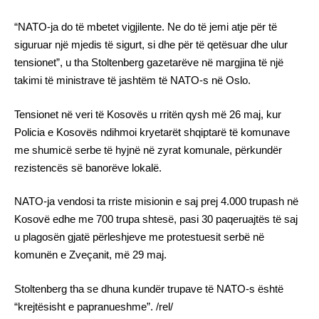
“NATO-ja do të mbetet vigjilente. Ne do të jemi atje për të
siguruar një mjedis të sigurt, si dhe për të qetësuar dhe ulur
tensionet”, u tha Stoltenberg gazetarëve në margjina të një
takimi të ministrave të jashtëm të NATO-s në Oslo.
Tensionet në veri të Kosovës u rritën qysh më 26 maj, kur
Policia e Kosovës ndihmoi kryetarët shqiptarë të komunave
me shumicë serbe të hyjnë në zyrat komunale, përkundër
rezistencës së banorëve lokalë.
NATO-ja vendosi ta rriste misionin e saj prej 4.000 trupash në
Kosovë edhe me 700 trupa shtesë, pasi 30 paqeruajtës të saj
u plagosën gjatë përleshjeve me protestuesit serbë në
komunën e Zveçanit, më 29 maj.
Stoltenberg tha se dhuna kundër trupave të NATO-s është
“krejtësisht e papranueshme”. /rel/