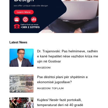
Latest News
Dr. Trajanovski: Pas helmimeve, radhën
e kanë hepatitet nëse vazhdon kriza me
ujin në Gostivar
MAQEDONI
Pse dështoi plani për shpëtimin e
ekonomisë jugosllave?
MAQEDONI
TOP LAJM
Kujdes/ Nesër fazë portokalli,
temperaturat deri në 40 gradë