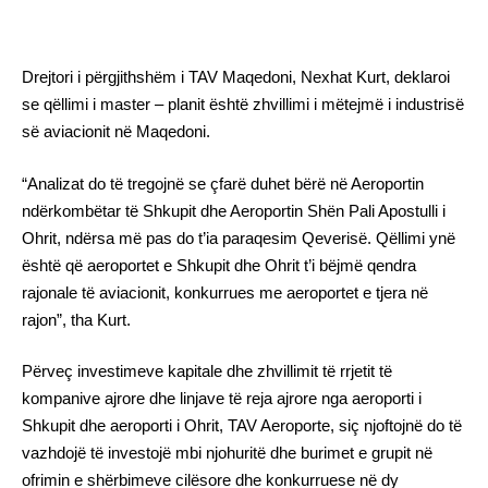
Drejtori i përgjithshëm i TAV Maqedoni, Nexhat Kurt, deklaroi
se qëllimi i master – planit është zhvillimi i mëtejmë i industrisë
së aviacionit në Maqedoni.
“Analizat do të tregojnë se çfarë duhet bërë në Aeroportin
ndërkombëtar të Shkupit dhe Aeroportin Shën Pali Apostulli i
Ohrit, ndërsa më pas do t’ia paraqesim Qeverisë. Qëllimi ynë
është që aeroportet e Shkupit dhe Ohrit t’i bëjmë qendra
rajonale të aviacionit, konkurrues me aeroportet e tjera në
rajon”, tha Kurt.
Përveç investimeve kapitale dhe zhvillimit të rrjetit të
kompanive ajrore dhe linjave të reja ajrore nga aeroporti i
Shkupit dhe aeroporti i Ohrit, TAV Aeroporte, siç njoftojnë do të
vazhdojë të investojë mbi njohuritë dhe burimet e grupit në
ofrimin e shërbimeve cilësore dhe konkurruese në dy