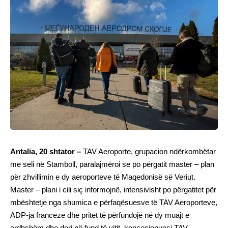
Antalia, 20 shtator –
TAV Aeroporte, grupacion ndërkombëtar
me seli në Stamboll, paralajmëroi se po përgatit master – plan
për zhvillimin e dy aeroporteve të Maqedonisë së Veriut.
Master – plani i cili siç informojnë, intensivisht po përgatitet për
mbështetje nga shumica e përfaqësuesve të TAV Aeroporteve,
ADP-ja franceze dhe pritet të përfundojë në dy muajt e
ardhshëm dhe deri në fund të vitit, koncesionuesi TAV