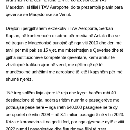
Maqedoni, si filial i TAV Aeroporte, do ta prezantojë planin para
qeverisë së Maqedonisë së Veriut.
Drejtori i përgjithshëm ekzekutiv i TAV Aeroporte, Serkan
Kaptan, në konferencën e sotme për media në Antalia tha se
në tregun e Maqedonisë punojnë që nga viti 2010 dhe deri më
tani, për më pak se 15 vjet, me mbështetjen e Qeverisë dhe të
gjitha institucioneve kompetente qeveritare, kemi arritur të
zhvillojmë trafikun ajror në vend, me qëllim që që të
mundësojmë udhëtimi me aeroplanë të jetë i kapshëm për më
shumë njerëz.
“Në treg sollëm linja ajrore të reja dhe kyçe, hapëm mbi 40
destinacione të reja, ndërsa rritëm numrin e pasagjerëve me
pothuajse pesë herë – nga rreth 640,000 pasagjerë në të dy
aeroportet në vitin 2009 – në 3.1 milion pasagjerë në vitin 2023.
Kriza e koronavirusit na goditi fort, por nga gjysma e dytë e vitit
2022 numri i pasagjerëve dhe fluturimeve filloi të rritet.