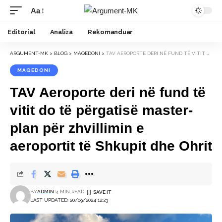
Aa
Font
Resizer
Editorial
Analiza
Rekomanduar
ARGUMENT-MK
>
BLOG
>
MAQEDONI
>
TAV AEROPORTE DERI NË FUND TË VITIT DO TË PËRGATISË MASTER-PLAN PËR ZHVILLIMIN E AEROPORTIT TË SHKUPIT DHE OHRIT
MAQEDONI
TAV Aeroporte deri në fund të
vitit do të përgatisë master-
plan për zhvillimin e
aeroportit të Shkupit dhe Ohrit
BY
ADMIN
4 MIN READ
LAST UPDATED: 20/09/2024 12:23