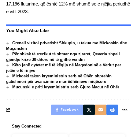
17,196 fluturime, që është 12% më shumë se e njëjta periudhë
e vitit 2023.
You Might Also Like
Grenell vizitoi privatisht Shkupin, u takua me Mickoskin dhe
Muçunskin
Për shkak të rrezikut të shtuar nga zjarret, Qeveria shpall
gjendje krize 30-ditore në të gjithë vendin
Këto janë qytetet më të këqija në Maqedoninë e Veriut për
jetën e të rinjve
Mickoski takon kryeministrin serb në Ohër, shprehin
gatishmëri për avancimin e marrëdhënieve miqësore
Mucunski e priti kryeministrin serb Gjuro Macut në Ohër
Facebook
Stay Connected