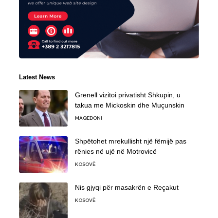
Latest News
Grenell vizitoi privatisht Shkupin, u
takua me Mickoskin dhe Muçunskin
MAQEDONI
Shpëtohet mrekullisht një fëmijë pas
rënies në ujë në Motrovicë
KOSOVË
Nis gjyqi për masakrën e Reçakut
KOSOVË