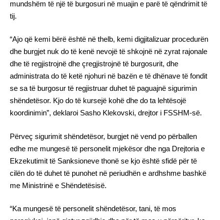
mundshëm të një të burgosuri në muajin e parë të qëndrimit të
tij.
“Ajo që kemi bërë është në thelb, kemi digjitalizuar procedurën
dhe burgjet nuk do të kenë nevojë të shkojnë në zyrat rajonale
dhe të regjistrojnë dhe çregjistrojnë të burgosurit, dhe
administrata do të ketë njohuri në bazën e të dhënave të fondit
se sa të burgosur të regjistruar duhet të paguajnë sigurimin
shëndetësor. Kjo do të kursejë kohë dhe do ta lehtësojë
koordinimin”, deklaroi Sasho Klekovski, drejtor i FSSHM-së.
Përveç sigurimit shëndetësor, burgjet në vend po përballen
edhe me mungesë të personelit mjekësor dhe nga Drejtoria e
Ekzekutimit të Sanksioneve thonë se kjo është sfidë për të
cilën do të duhet të punohet në periudhën e ardhshme bashkë
me Ministrinë e Shëndetësisë.
“Ka mungesë të personelit shëndetësor, tani, të mos