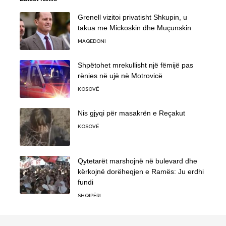
Grenell vizitoi privatisht Shkupin, u
takua me Mickoskin dhe Muçunskin
MAQEDONI
Shpëtohet mrekullisht një fëmijë pas
rënies në ujë në Motrovicë
KOSOVË
Nis gjyqi për masakrën e Reçakut
KOSOVË
Qytetarët marshojnë në bulevard dhe
kërkojnë dorëheqjen e Ramës: Ju erdhi
fundi
SHQIPËRI