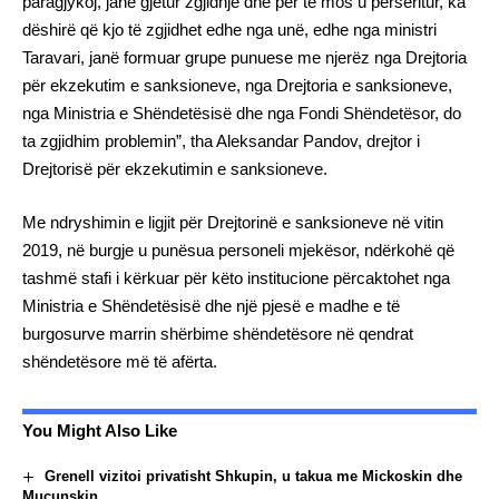
paragjykoj, janë gjetur zgjidhje dhe për të mos u përsëritur, ka
dëshirë që kjo të zgjidhet edhe nga unë, edhe nga ministri
Taravari, janë formuar grupe punuese me njerëz nga Drejtoria
për ekzekutim e sanksioneve, nga Drejtoria e sanksioneve,
nga Ministria e Shëndetësisë dhe nga Fondi Shëndetësor, do
ta zgjidhim problemin”, tha Aleksandar Pandov, drejtor i
Drejtorisë për ekzekutimin e sanksioneve.
Me ndryshimin e ligjit për Drejtorinë e sanksioneve në vitin
2019, në burgje u punësua personeli mjekësor, ndërkohë që
tashmë stafi i kërkuar për këto institucione përcaktohet nga
Ministria e Shëndetësisë dhe një pjesë e madhe e të
burgosurve marrin shërbime shëndetësore në qendrat
shëndetësore më të afërta.
You Might Also Like
Grenell vizitoi privatisht Shkupin, u takua me Mickoskin dhe
Muçunskin