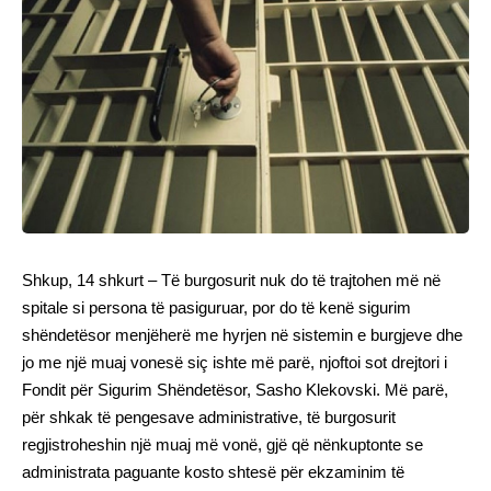
Shkup, 14 shkurt – Të burgosurit nuk do të trajtohen më në
spitale si persona të pasiguruar, por do të kenë sigurim
shëndetësor menjëherë me hyrjen në sistemin e burgjeve dhe
jo me një muaj vonesë siç ishte më parë, njoftoi sot drejtori i
Fondit për Sigurim Shëndetësor, Sasho Klekovski. Më parë,
për shkak të pengesave administrative, të burgosurit
regjistroheshin një muaj më vonë, gjë që nënkuptonte se
administrata paguante kosto shtesë për ekzaminim të