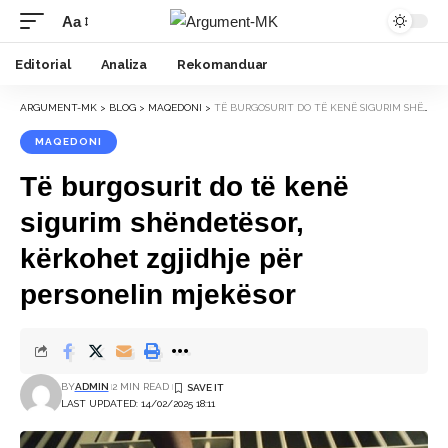
Aa
Font
Resizer
Editorial
Analiza
Rekomanduar
ARGUMENT-MK
>
BLOG
>
MAQEDONI
>
TË BURGOSURIT DO TË KENË SIGURIM SHËNDETËSOR, KËRKOHET ZGJIDHJE PËR PERSONELIN MJEKËSOR
MAQEDONI
Të burgosurit do të kenë
sigurim shëndetësor,
kërkohet zgjidhje për
personelin mjekësor
BY
ADMIN
2 MIN READ
LAST UPDATED: 14/02/2025 18:11