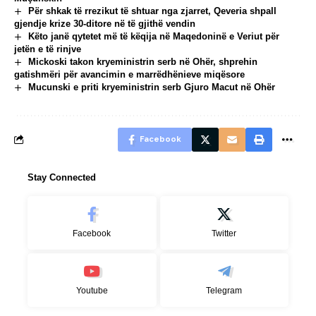
Për shkak të rrezikut të shtuar nga zjarret, Qeveria shpall
gjendje krize 30-ditore në të gjithë vendin
Këto janë qytetet më të këqija në Maqedoninë e Veriut për
jetën e të rinjve
Mickoski takon kryeministrin serb në Ohër, shprehin
gatishmëri për avancimin e marrëdhënieve miqësore
Mucunski e priti kryeministrin serb Gjuro Macut në Ohër
Facebook
Stay Connected
Facebook
Twitter
Youtube
Telegram